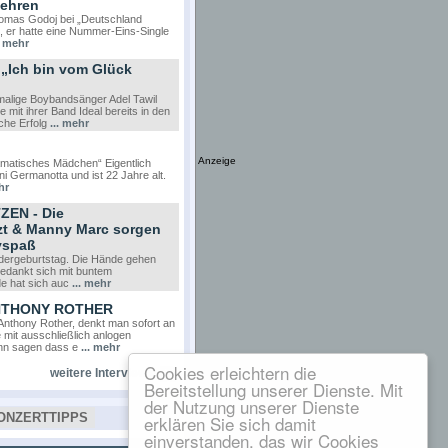
zehren
homas Godoj bei „Deutschland
, er hatte eine Nummer-Eins-Single
. mehr
„Ich bin vom Glück
emalige Boybandsänger Adel Tawil
 mit ihrer Band Ideal bereits in den
che Erfolg
... mehr
Anzeige
amatisches Mädchen“ Eigentlich
ni Germanotta und ist 22 Jahre alt.
hr
ZEN - Die
zt & Manny Marc sorgen
yspaß
Kindergeburtstag. Die Hände gehen
edankt sich mit buntem
de hat sich auc
... mehr
 ANTHONY ROTHER
nthony Rother, denkt man sofort an
 mit ausschließlich anlogen
nn sagen dass e
... mehr
Cookies erleichtern die
weitere Interviews
Bereitstellung unserer Dienste. Mit
der Nutzung unserer Dienste
ONZERTTIPPS
erklären Sie sich damit
einverstanden, das wir Cookies