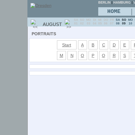
BERLIN
|
HAMBURG
|
V
|
HOME
SA
SO
MO
DI
MI
DO
FR
SA
SO
MO
AUGUST
01
02
03
04
05
06
07
08
09
10
PORTRAITS
Start
A
B
C
D
E
M
N
O
P
Q
R
S