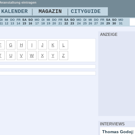
eranstaltung eintragen
|
|
KALENDER
MAGAZIN
CITYGUIDE
DI
MI
DO
FR
SA
SO
MO
DI
MI
DO
FR
SA
SO
MO
DI
MI
DO
FR
SA
SO
MO
11
12
13
14
15
16
17
18
19
20
21
22
23
24
25
26
27
28
29
30
31
ANZEIGE
F
G
H
I
J
K
L
T
U
V
W
X
Y
Z
INTERVIEWS
Thomas Godoj: