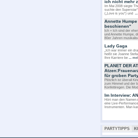
ich nicht mehr 
Im Mai 2008 siegte T
suchte den Superstar“
(„Love is you“) und
..
Annette Humpe 
beschienen“
Ich + Ich sind der eh
und Annette Humpe, die
80er Jahren musikalis
Lady Gaga
„Ich war immer ein dr
heißt sie Joanne Stefa
Ihre Karriere be
... me
PLANET DER AT
Atzen:Frauenar
für groben Part
Plötzlich ist überall 
zum Himmel und der b
Konfettiregen. Die Mo
Im Interview:
Hört man den Namen A
eine Live-Performance
Instrumenten. Man ka
PARTYTIPPS
K