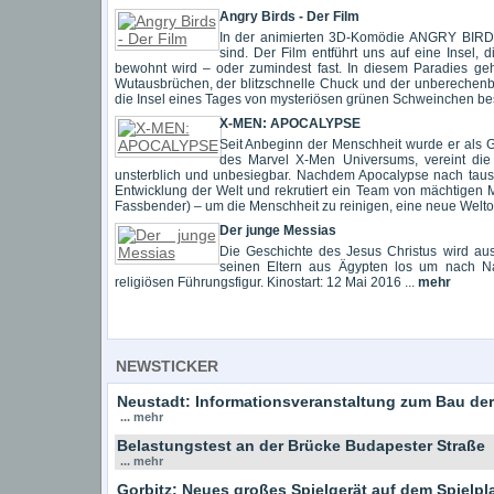
Angry Birds - Der Film
In der animierten 3D-Komödie ANGRY BIRDS
sind. Der Film entführt uns auf eine Insel, 
bewohnt wird – oder zumindest fast. In diesem Paradies ge
Wutausbrüchen, der blitzschnelle Chuck und der unberechen
die Insel eines Tages von mysteriösen grünen Schweinchen besu
X-MEN: APOCALYPSE
Seit Anbeginn der Menschheit wurde er als Go
des Marvel X-Men Universums, vereint die 
unsterblich und unbesiegbar. Nachdem Apocalypse nach tausen
Entwicklung der Welt und rekrutiert ein Team von mächtigen 
Fassbender) – um die Menschheit zu reinigen, eine neue Weltor
Der junge Messias
Die Geschichte des Jesus Christus wird aus 
seinen Eltern aus Ägypten los um nach Na
religiösen Führungsfigur. Kinostart: 12 Mai 2016 ...
mehr
NEWSTICKER
Neustadt: Informationsveranstaltung zum Bau der
... mehr
Belastungstest an der Brücke Budapester Straße
... mehr
Gorbitz: Neues großes Spielgerät auf dem Spielp