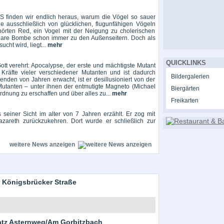
 finden wir endlich heraus, warum die Vögel so sauer
die ausschließlich von glücklichen, flugunfähigen Vögeln
hörten Red, ein Vogel mit der Neigung zu cholerischen
bare Bombe schon immer zu den Außenseitern. Doch als
cht wird, liegt...
mehr
QUICKLINKS
tt verehrt: Apocalypse, der erste und mächtigste Mutant
Kräfte vieler verschiedener Mutanten und ist dadurch
Bildergalerien
den von Jahren erwacht, ist er desillusioniert von der
Mutanten – unter ihnen der entmutigte Magneto (Michael
Biergärten
dnung zu erschaffen und über alles zu...
mehr
Freikarten
seiner Sicht im alter von 7 Jahren erzählt. Er zog mit
zareth zurückzukehren. Dort wurde er schließlich zur
weitere News anzeigen
 Königsbrücker Straße
latz Asternweg/Am Gorbitzbach