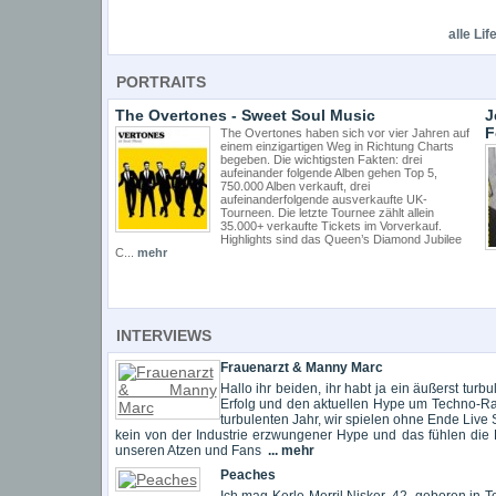
alle Lif
PORTRAITS
The Overtones - Sweet Soul Music
J
F
The Overtones haben sich vor vier Jahren auf
einem einzigartigen Weg in Richtung Charts
begeben. Die wichtigsten Fakten: drei
aufeinander folgende Alben gehen Top 5,
750.000 Alben verkauft, drei
aufeinanderfolgende ausverkaufte UK-
Tourneen. Die letzte Tournee zählt allein
35.000+ verkaufte Tickets im Vorverkauf.
Highlights sind das Queen’s Diamond Jubilee
C...
mehr
INTERVIEWS
Frauenarzt & Manny Marc
Hallo ihr beiden, ihr habt ja ein äußerst turb
Erfolg und den aktuellen Hype um Techno-Rap
turbulenten Jahr, wir spielen ohne Ende Live
kein von der Industrie erzwungener Hype und das fühlen die 
unseren Atzen und Fans
... mehr
Peaches