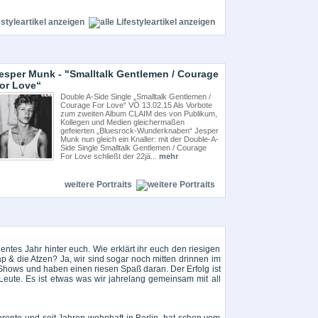
estyleartikel anzeigen
esper Munk - "Smalltalk Gentlemen / Courage
or Love“
Double A-Side Single „Smalltalk Gentlemen /
Courage For Love“ VÖ 13.02.15 Als Vorbote
zum zweiten Album CLAIM des von Publikum,
Kollegen und Medien gleichermaßen
gefeierten „Bluesrock-Wunderknaben“ Jesper
Munk nun gleich ein Knaller: mit der Double-A-
Side Single Smalltalk Gentlemen / Courage
For Love schließt der 22jä...
mehr
weitere Portraits
ulentes Jahr hinter euch. Wie erklärt ihr euch den riesigen
 & die Atzen? Ja, wir sind sogar noch mitten drinnen im
 Shows und haben einen riesen Spaß daran. Der Erfolg ist
Leute. Es ist etwas was wir jahrelang gemeinsam mit all