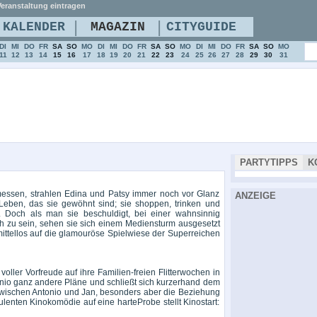
eranstaltung eintragen
|
|
KALENDER
MAGAZIN
CITYGUIDE
DI
MI
DO
FR
SA
SO
MO
DI
MI
DO
FR
SA
SO
MO
DI
MI
DO
FR
SA
SO
MO
11
12
13
14
15
16
17
18
19
20
21
22
23
24
25
26
27
28
29
30
31
PARTYTIPPS
K
ssen, strahlen Edina und Patsy immer noch vor Glanz
ANZEIGE
ben, das sie gewöhnt sind; sie shoppen, trinken und
. Doch als man sie beschuldigt, bei einer wahnsinnig
ch zu sein, sehen sie sich einem Mediensturm ausgesetzt
ittellos auf die glamouröse Spielwiese der Superreichen
ller Vorfreude auf ihre Familien-freien Flitterwochen in
onio ganz andere Pläne und schließt sich kurzerhand dem
wischen Antonio und Jan, besonders aber die Beziehung
bulenten Kinokomödie auf eine harteProbe stellt Kinostart: