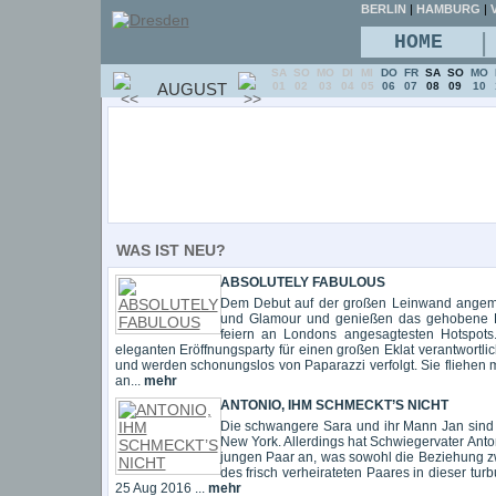
BERLIN
|
HAMBURG
|
V
|
HOME
SA
SO
MO
DI
MI
DO
FR
SA
SO
MO
AUGUST
01
02
03
04
05
06
07
08
09
10
WAS IST NEU?
ABSOLUTELY FABULOUS
Dem Debut auf der großen Leinwand angeme
und Glamour und genießen das gehobene Le
feiern an Londons angesagtesten Hotspots
eleganten Eröffnungsparty für einen großen Eklat verantwortli
und werden schonungslos von Paparazzi verfolgt. Sie fliehen m
an...
mehr
ANTONIO, IHM SCHMECKT’S NICHT
Die schwangere Sara und ihr Mann Jan sind vo
New York. Allerdings hat Schwiegervater Ant
jungen Paar an, was sowohl die Beziehung z
des frisch verheirateten Paares in dieser tur
25 Aug 2016 ...
mehr