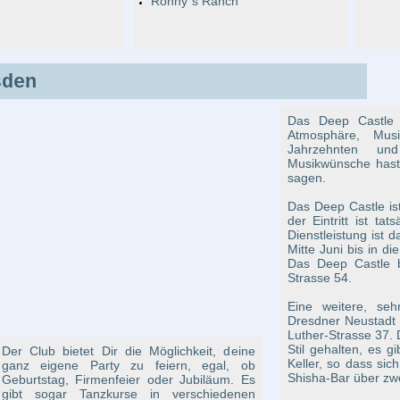
Ronny`s Ranch
sden
Das Deep Castle b
Atmosphäre, Mus
Jahrzehnten u
Musikwünsche hast
sagen.
Das Deep Castle is
der Eintritt ist tat
Dienstleistung ist
Mitte Juni bis in d
Das Deep Castle b
Strasse 54.
Eine weitere, seh
Dresdner Neustadt i
Luther-Strasse 37. D
Stil gehalten, es g
Der Club bietet Dir die Möglichkeit, deine
Keller, so dass sic
ganz eigene Party zu feiern, egal, ob
Shisha-Bar über zwe
Geburtstag, Firmenfeier oder Jubiläum. Es
gibt sogar Tanzkurse in verschiedenen