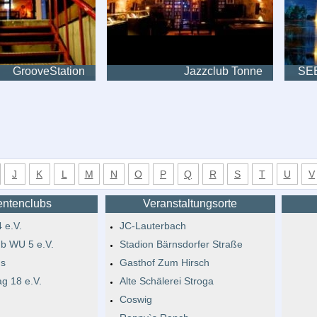
GrooveStation
Jazzclub Tonne
SE
J
K
L
M
N
O
P
Q
R
S
T
U
V
entenclubs
Veranstaltungsorte
 e.V.
JC-Lauterbach
b WU 5 e.V.
Stadion Bärnsdorfer Straße
s
Gasthof Zum Hirsch
ag 18 e.V.
Alte Schälerei Stroga
Coswig