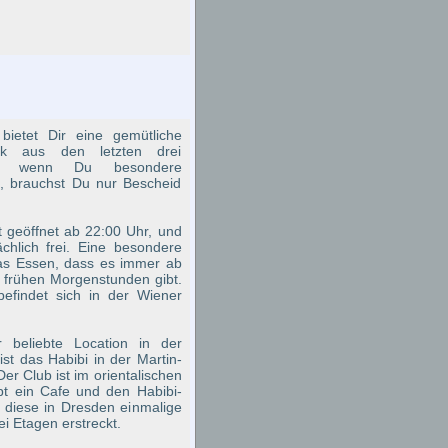
ietet Dir eine gemütliche
ik aus den letzten drei
nd wenn Du besondere
, brauchst Du nur Bescheid
t geöffnet ab 22:00 Uhr, und
sächlich frei. Eine besondere
 das Essen, dass es immer ab
ie frühen Morgenstunden gibt.
efindet sich in der Wiener
r beliebte Location in der
st das Habibi in der Martin-
er Club ist im orientalischen
ibt ein Cafe und den Habibi-
h diese in Dresden einmalige
i Etagen erstreckt.