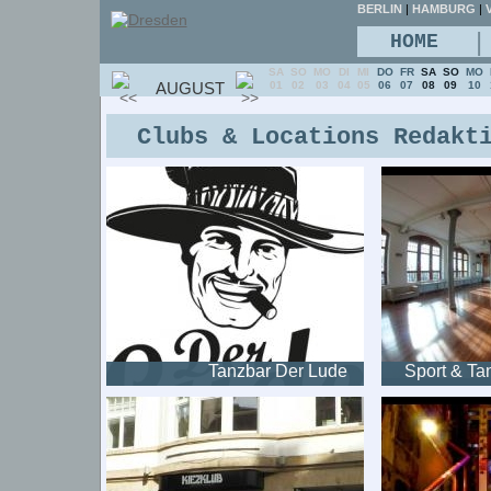
BERLIN
|
HAMBURG
|
V
|
HOME
SA
SO
MO
DI
MI
DO
FR
SA
SO
MO
AUGUST
01
02
03
04
05
06
07
08
09
10
Clubs & Locations Redakt
Tanzbar Der Lude
Sport & Ta