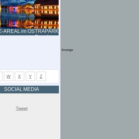
E-AREAL im OSTRAPARK
Dresden
Anzeige
W
X
Y
Z
SOCIAL MEDIA
Tweet