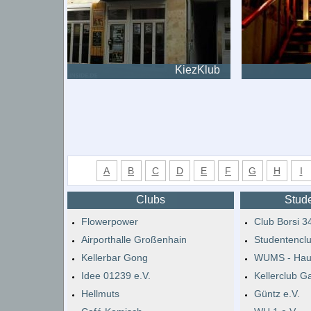
KiezKlub
A
B
C
D
E
F
G
H
I
Clubs
Stud
Flowerpower
Club Borsi 34
Airporthalle Großenhain
Studentenclu
Kellerbar Gong
WUMS - Hau
Idee 01239 e.V.
Kellerclub G
Hellmuts
Güntz e.V.