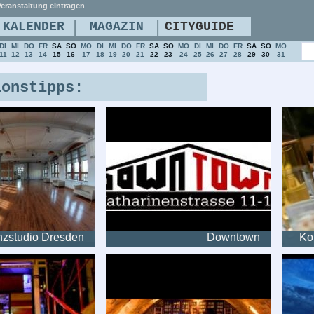
eranstaltung eintragen
|
|
KALENDER
MAGAZIN
CITYGUIDE
DI
MI
DO
FR
SA
SO
MO
DI
MI
DO
FR
SA
SO
MO
DI
MI
DO
FR
SA
SO
MO
11
12
13
14
15
16
17
18
19
20
21
22
23
24
25
26
27
28
29
30
31
ionstipps:
nzstudio Dresden
Downtown
Ko