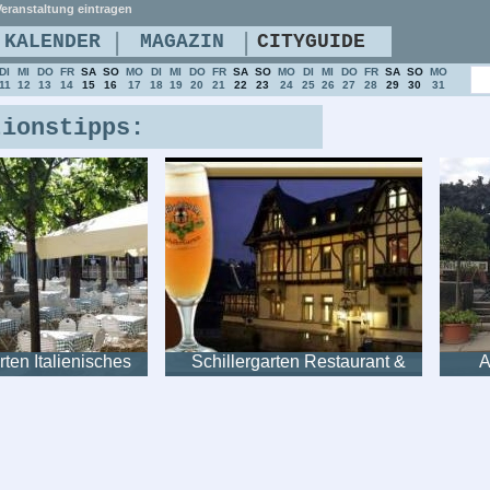
eranstaltung eintragen
|
|
KALENDER
MAGAZIN
CITYGUIDE
DI
MI
DO
FR
SA
SO
MO
DI
MI
DO
FR
SA
SO
MO
DI
MI
DO
FR
SA
SO
MO
11
12
13
14
15
16
17
18
19
20
21
22
23
24
25
26
27
28
29
30
31
tionstipps:
rten Italienisches
Schillergarten Restaurant &
A