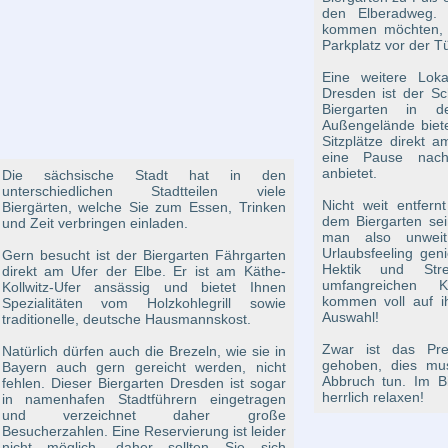
den Elberadweg.
kommen möchten, s
Parkplatz vor der T
Eine weitere Loka
Dresden ist der Sc
Biergarten in 
Außengelände biete
Sitzplätze direkt 
eine Pause nach
anbietet.
Die sächsische Stadt hat in den
unterschiedlichen Stadtteilen viele
Nicht weit entfernt
Biergärten, welche Sie zum Essen, Trinken
dem Biergarten se
und Zeit verbringen einladen.
man also unweit
Urlaubsfeeling gen
Gern besucht ist der Biergarten Fährgarten
Hektik und St
direkt am Ufer der Elbe. Er ist am Käthe-
umfangreichen Ka
Kollwitz-Ufer ansässig und bietet Ihnen
kommen voll auf i
Spezialitäten vom Holzkohlegrill sowie
Auswahl!
traditionelle, deutsche Hausmannskost.
Zwar ist das Prei
Natürlich dürfen auch die Brezeln, wie sie in
gehoben, dies mu
Bayern auch gern gereicht werden, nicht
Abbruch tun. Im Bi
fehlen. Dieser Biergarten Dresden ist sogar
herrlich relaxen!
in namenhafen Stadtführern eingetragen
und verzeichnet daher große
Besucherzahlen. Eine Reservierung ist leider
nicht möglich, daher sollten Sie sich