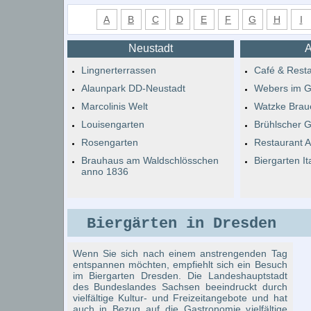
A
B
C
D
E
F
G
H
I
Neustadt
A
Lingnerterrassen
Café & Resta
Alaunpark DD-Neustadt
Webers im G
Marcolinis Welt
Watzke Braue
Louisengarten
Brühlscher G
Rosengarten
Restaurant A
Brauhaus am Waldschlösschen
Biergarten It
anno 1836
Biergärten in Dresden
Wenn Sie sich nach einem anstrengenden Tag
entspannen möchten, empfiehlt sich ein Besuch
im Biergarten Dresden. Die Landeshauptstadt
des Bundeslandes Sachsen beeindruckt durch
vielfältige Kultur- und Freizeitangebote und hat
auch in Bezug auf die Gastronomie vielfältige