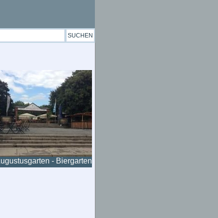
ugustusgarten - Biergarten
am