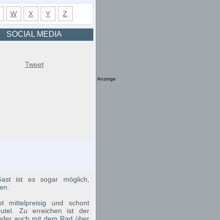
W
X
Y
Z
SOCIAL MEDIA
Tweet
Anzeige
ast ist es sogar möglich,
en.
t mittelpreisig und schont
tel. Zu erreichen ist der
oder auch mit dem Rad über