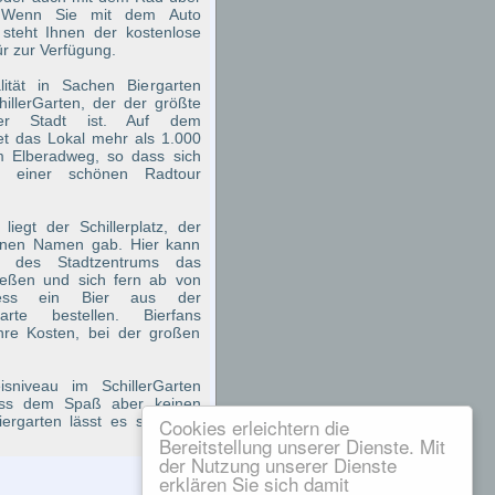
 Wenn Sie mit dem Auto
teht Ihnen der kostenlose
ür zur Verfügung.
lität in Sachen Biergarten
hillerGarten, der der größte
der Stadt ist. Auf dem
t das Lokal mehr als 1.000
am Elberadweg, so dass sich
 einer schönen Radtour
 liegt der Schillerplatz, der
inen Namen gab. Hier kann
 des Stadtzentrums das
ießen und sich fern ab von
ress ein Bier aus der
rte bestellen. Bierfans
hre Kosten, bei der großen
sniveau im SchillerGarten
ss dem Spaß aber keinen
ergarten lässt es sich also
Cookies erleichtern die
Bereitstellung unserer Dienste. Mit
der Nutzung unserer Dienste
erklären Sie sich damit