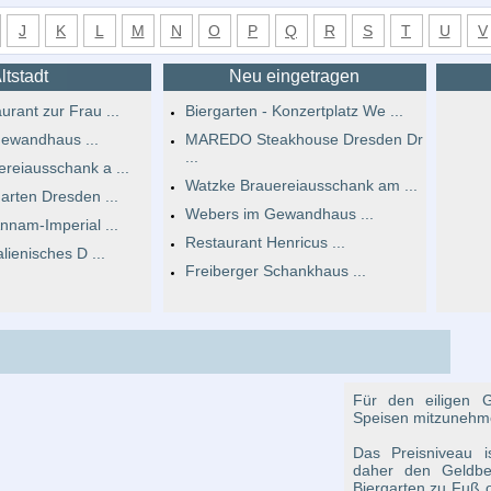
J
K
L
M
N
O
P
Q
R
S
T
U
V
ltstadt
Neu eingetragen
urant zur Frau ...
Biergarten - Konzertplatz We ...
ewandhaus ...
MAREDO Steakhouse Dresden Dr
...
reiausschank a ...
Watzke Brauereiausschank am ...
arten Dresden ...
Webers im Gewandhaus ...
nnam-Imperial ...
Restaurant Henricus ...
alienisches D ...
Freiberger Schankhaus ...
Für den eiligen G
Speisen mitzunehm
Das Preisniveau is
daher den Geldbeu
Biergarten zu Fuß 