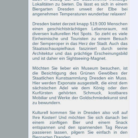
Lokalitäten zu bieten. Da lässt es sich in einem
Biergarten Dresden unweit der Elbe bei
angenehmen Temperaturen wunderbar relaxen!
Dresden bietet derzeit knapp 519.000 Menschen
einen geschichtsträchtigen Lebensraum, mit
diversen kulturellen Hot Spots. So zieht es viele
Einheimische und Touristen zu einem Besuch
der Semperoper in das Herz der Stadt. Auch das
Staatsschauspielhaus fasziniert durch seine
Architektur und das prächtige Erscheinungsbild
und ist daher ein Sightseeing-Magnet.
Möchten Sie lieber ein Museum besuchen, ist
die Besichtigung des Grünen Gewölbes der
Staatlichen Kunstsammlung Dresden ein Muss.
Hier werden Exponate ausgestellt, die einst dem
sächsischen Adel wie dem König oder den
Kurfürsten gehörten. Schmuck, kostbares
Mobiliar und Werke der Goldschmiedekunst sind
zu bewundern.
Kulturell kommen Sie in Dresden also voll auf
Ihre Kosten! Und möchten Sie sich danach bei
einem zünftigen Bier und einem Snack
entspannen und den spannenden Tag Revue
passieren lassen, pilgern Sie einfach in den
Biergarten Dresden.