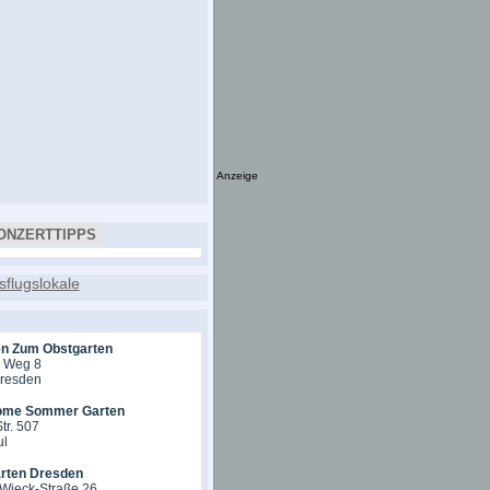
Anzeige
ONZERTTIPPS
en Zum Obstgarten
r Weg 8
Dresden
ome Sommer Garten
tr. 507
ul
rten Dresden
-Wieck-Straße 26