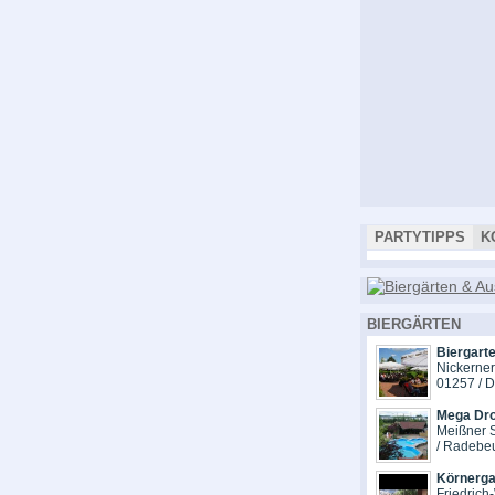
PARTYTIPPS
K
BIERGÄRTEN
Biergart
Nickerne
01257 / 
Mega Dr
Meißner S
/ Radebe
Körnerga
Friedrich