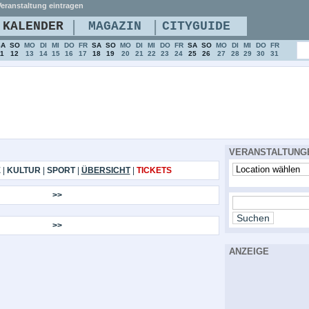
eranstaltung eintragen
|
|
KALENDER
MAGAZIN
CITYGUIDE
SA
SO
MO
DI
MI
DO
FR
SA
SO
MO
DI
MI
DO
FR
SA
SO
MO
DI
MI
DO
FR
11
12
13
14
15
16
17
18
19
20
21
22
23
24
25
26
27
28
29
30
31
VERANSTALTUNG
E
|
KULTUR
|
SPORT
|
ÜBERSICHT
|
TICKETS
>>
>>
ANZEIGE