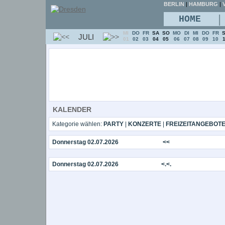
BERLIN
|
HAMBURG
|
V
|
HOME
MI
DO
FR
SA
SO
MO
DI
MI
DO
FR
JULI
01
02
03
04
05
06
07
08
09
10
KALENDER
Kategorie wählen:
PARTY
|
KONZERTE
|
FREIZEITANGEBOT
Donnerstag 02.07.2026
<<
Donnerstag 02.07.2026
<.<.