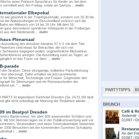
r Woche einen Polnisch-Sprachkurs für Kinder an, bei dem
vermittelt wird. Am Freitag- sowie am Samsta ...
mehr
ternationaler Elbepokal
t wie gewohnt in der Trainingseishalle, sondern von 20.30 bis
nd der Abiturprüfungen im Eisschnelllauf verkürzt sich die
ufbahn am Mittwoch von 14 bis 16 Uhr. Mit dem 16.
 ein ganz besonderer sportlicher Höhepunkt in der Freiberger
nd aus den Niederlande ...
mehr
thaus-Plenarsaal
Ausstellung des dresdner fotoaktiv 57 e.V. mit dem Titel
Peperkorn sind etwas für Betrachter, die sich von
r Sichtweise begegnen wollen: ungewöhnliche Blickwinkel,
 Seherlebnisse anregen. Die Ausstellung kann an Tagen, an
gänglich ist das Foyer vor dem ...
mehr
 B-parade
en Straßen: Diese einzigartige, kollektive Partystimmung
 fest überzeugt. Dafür erhalten sie jetzt prominente
or für Wirtschaft, Technologie und Frauen. Gegenüber den
ismograph für Stimmungen und ein Resonanzboden der
fend sei. " ...
mehr
PARTYTIPPS
K
RTY im legendären Parkhotel Dresden (Sa. 24.01.09) läuft
d gibt nicht unbedingt die Meinung der Redaktion wieder. ...
BRUNCH
Café & Re
9 im Beatpol Dresden
Seitenstr.
 Gymmixx Bandcontest. Vor über 600 anwesenden Schülern und
01097 / D
k. Mit 164 Stimmen lagen sie in der Publikumswertung weit vor
ertretern, Veranstaltern und einen Tonstudioinhaber bewertete
vor über 1000 Besuchern bei der kommenden Gymmixx Schulparty
Restaura
enthalt i ...
mehr
An der Fr
01067 / D
cke