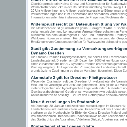
Oberbürgermeisterin Helma Orosz und Bürgermeister für Stadtentwick
Waldschlößchenbrücke in der Baustelleneinrichtung Sudhausweg 1. Hi
20 Uhr Anliegerinnen und Anlieger sowie interessierte Bürgerinnen un
Verkehrsführungen und zum Endzustand des Vorhabens Verkehrszug 
Informationen sollen hier insbesondere die Fragen und Probleme der 
Widerspruchsrecht zur Datenübermittlung vor Wa
Die Meldebehörde ist grundsätzlich gemäß Paragraf 33 Abs. 1 Sächs
parlamentarischen und kommunalen Vertreterkörperschaften an Part
Auskünfte aus dem Melderegister zu Vor- und Familienname, Doktorg
Wahlberechtigten zu erteilen. Für die Zusammensetzung der Gruppe d
Empfängern von Gruppenauskünften für Wahlzwecke obliegt eine geset
Stadt gibt Zustimmung zu Vermarktungsverträgen 
Dynamo Dresden
Die Stadion Dresden Projektgesellschaft, die derzeit den Ersatzneubau
Landeshauptstadt Dresden am 18. Dezember 2008 einen Nutzungs- 
einen zusammen mit der SG Dynamo Dresden erarbeiteten gemeins
Prüfung vorgelegt. Im Ergebnis der Prüfung hat die Landeshauptstadt 
grundsätzliche Zustimmung zu diesen Verträgen übermittelt. Diese Zus
Alarmstufe 2 gilt für Dresdner Fließgewässer
Wegen der Eissituation ruft das Dresdner Umweltamt jetzt die Alarmstu
Elbe und die Vereinigte Weißeritz ausgenommen. Dies gilt bis auf Wider
meteorologischen und hydrologischen Lage verbunden. Außerdem übe
Gewässerabschnitte mit Gefahrenschwerpunkten wie beispielsweise a
Abflusshindernisse beseitigt. Bei um den Gefrierpunkt schwankenden
Neue Ausstellungen im Stadtarchiv
Ab Dienstag, 20. Januar sind zwei neue Ausstellungen im Stadtarchiv,
Landschaften und Stadtansichten von Dresden" lautet das Thema der A
studierte an der Hochschule für Bildende Künste Dresden Malerei und G
Volkshochschulen Dresden und Radebeul sowie an der Technischen Univ
des Stadtarchivs die Ausstellung "Adelhelm Dietzel. Arbeiten aus sei
Winterdienst streut gegen Glätte