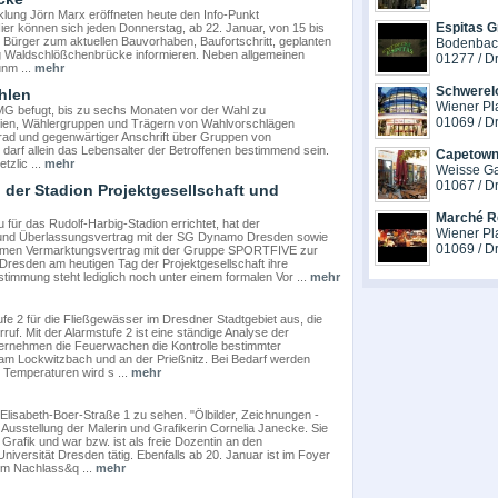
lung Jörn Marx eröffneten heute den Info-Punkt
Espitas G
er können sich jeden Donnerstag, ab 22. Januar, von 15 bis
d Bürger zum aktuellen Bauvorhaben, Baufortschritt, geplanten
Bodenbach
Waldschlößchenbrücke informieren. Neben allgemeinen
01277 / D
unm ...
mehr
Schwerel
hlen
Wiener Pl
MG befugt, bis zu sechs Monaten vor der Wahl zu
01069 / D
eien, Wählergruppen und Trägern von Wahlvorschlägen
rad und gegenwärtiger Anschrift über Gruppen von
arf allein das Lebensalter der Betroffenen bestimmend sein.
Capetown
zlic ...
mehr
Weisse G
01067 / D
der Stadion Projektgesellschaft und
Marché R
 für das Rudolf-Harbig-Stadion errichtet, hat der
Wiener Pla
und Überlassungsvertrag mit der SG Dynamo Dresden sowie
01069 / D
amen Vermarktungsvertrag mit der Gruppe SPORTFIVE zur
Dresden am heutigen Tag der Projektgesellschaft ihre
timmung steht lediglich noch unter einem formalen Vor ...
mehr
fe 2 für die Fließgewässer im Dresdner Stadtgebiet aus, die
ruf. Mit der Alarmstufe 2 ist eine ständige Analyse der
rnehmen die Feuerwachen die Kontrolle bestimmter
m Lockwitzbach und an der Prießnitz. Bei Bedarf werden
 Temperaturen wird s ...
mehr
 Elisabeth-Boer-Straße 1 zu sehen. "Ölbilder, Zeichnungen -
usstellung der Malerin und Grafikerin Cornelia Janecke. Sie
rafik und war bzw. ist als freie Dozentin an den
ersität Dresden tätig. Ebenfalls ab 20. Januar ist im Foyer
nem Nachlass&q ...
mehr