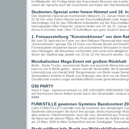
im Mittelpunkt. Am Freitag bietet das Kraszewski-Museum wie in jede
neben der Sprache auch die Geschichte und Kultur des Nachbarlandes 
Studenten-Special unter freiem Himmel und 16. In
Das Studenten-Special am kommenden Mittwoch, 21. Januar findet nich
22.30 Uhr unter freiem Himmel auf der Eisschnelllaufbahn statt. Aufgru
Nachmittags-Zeit für das Öffentliche Kufenlaufen auf der Eisschnellla
Internationalen Elbe-Pokal der Junioren findet vom 24. bis 25. Januar
Arena in Dresden statt. Über 70 Kufenflitzer aus ganz Deutsch-land u
1. Fotoausstellung "Konstruktionen" vor dem Ra
Bis zum 30. April wird im Foyer vor dem Rathaus-Plenarsaal eine neue 
„Konstruktionen“ gezeigt. Die 24 Fotos von Renate Beutel und Rudolf 
Formenspielen inspirieren lassen und anscheinend Vertrautem in neue
dazu Montagen, die Bekanntes verfremden und somit nicht alltägliche
denen der Stadtrat tagt, jeweils von 15 bis 22 Uhr besucht werden. Zu
Musikalisches Mega-Event mit großem Rückhalt:
Berlin - Bunte Trucks, wummernde Beats und tanzende Menschen auf d
kann es nur in Berlin geben - davon sind die Veranstalter der B-parade
Unterstützung von Harald Wolf, Bürgermeister von Berlin sowie Senat
Veranstaltern erklärte er Musik zum Kulturgut, das nicht nur ein Se
Gesellschaft sondern sogar identitätsstiftend sowie generationsübergrei
Ü30 PARTY
Noch 6 Tage - Kartenvorverkauf zur DIE GROSSEN DRESDNER Ü30 PA
auf Hochtouren Dieser Artikel wurde durch den Veranstalter verfasst un
mehr
FUNKSTILLE gewinnen Gymmixx Bandcontest 200
Call it FUNKSTILLE! Funkstille sind die Gewinner des diesjährigen
Studenten überzeugten Sie durch ihre jazzige, deutschsprachige Musi
allen anderen Teilnehmerbands. Auch die Jury, bestehend aus Pressev
die Band auf die oberen Plätze. Als Preis winkt Ihnen der Auftritt 
am 13.März 2009 im Alten Schlachthof und ein Zweitägiger Tonstudioauf
Stadt eröffnet Info-Punkt zur Waldschlößchenbrü