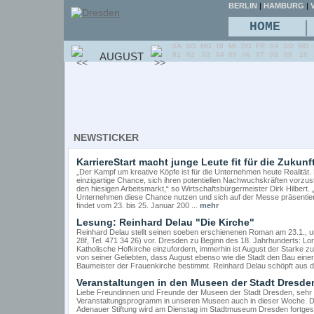
BERLIN
|
HAMBURG
|
V
|
HOME
SA
SO
MO
DI
MI
DO
FR
SA
SO
MO
AUGUST
01
02
03
04
05
06
07
08
09
10
NEWSTICKER
KarriereStart macht junge Leute fit für die Zukunf
„Der Kampf um kreative Köpfe ist für die Unternehmen heute Realität. 
einzigartige Chance, sich ihren potentiellen Nachwuchskräften vorzuste
den hiesigen Arbeitsmarkt,“ so Wirtschaftsbürgermeister Dirk Hilbert
Unternehmen diese Chance nutzen und sich auf der Messe präsentie
findet vom 23. bis 25. Januar 200 ...
mehr
Lesung: Reinhard Delau "Die Kirche"
Reinhard Delau stellt seinen soeben erschienenen Roman am 23.1., um
28f, Tel. 471 34 26) vor. Dresden zu Beginn des 18. Jahrhunderts: Lor
Katholische Hofkirche einzufordern, immerhin ist August der Starke z
von seiner Geliebten, dass August ebenso wie die Stadt den Bau eine
Baumeister der Frauenkirche bestimmt. Reinhard Delau schöpft aus
Veranstaltungen in den Museen der Stadt Dresde
Liebe Freundinnen und Freunde der Museen der Stadt Dresden, sehr g
Veranstaltungsprogramm in unseren Museen auch in dieser Woche. D
Adenauer Stiftung wird am Dienstag im Stadtmuseum Dresden fortges