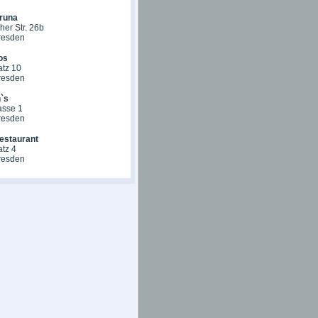
runa
er Str. 26b
resden
os
atz 10
resden
`s
asse 1
resden
estaurant
tz 4
resden