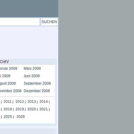
CHIV
bruar 2008
März 2008
i 2008
Juni 2008
gust 2008
September 2008
vember 2008
Dezember 2008
2011
2012
2013
2014
|
|
|
|
|
2018
2019
2020
2021
|
|
|
|
|
2025
2026
|
|