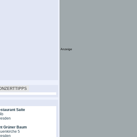
Anzeige
ONZERTTIPPS
staurant Saite
 4b
resden
nt Grüner Baum
auenkirche 5
resden