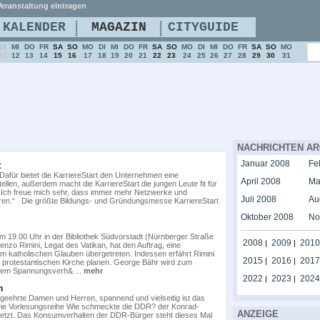
eranstaltung eintragen
|
|
KALENDER
MAGAZIN
CITYGUIDE
DI
MI
DO
FR
SA
SO
MO
DI
MI
DO
FR
SA
SO
MO
DI
MI
DO
FR
SA
SO
MO
11
12
13
14
15
16
17
18
19
20
21
22
23
24
25
26
27
28
29
30
31
NACHRICHTEN AR
Januar 2008
Fe
t
Dafür bietet die KarriereStart den Unternehmen eine
April 2008
Ma
llen, außerdem macht die KarriereStart die jungen Leute fit für
. „Ich freue mich sehr, dass immer mehr Netzwerke und
Juli 2008
Au
ren.“ Die größte Bildungs- und Gründungsmesse KarriereStart
Oktober 2008
No
 19.00 Uhr in der Bibliothek Südvorstadt (Nürnberger Straße
2008
2009
2010
|
|
enzo Rimini, Legat des Vatikan, hat den Auftrag, eine
um katholischen Glauben übergetreten. Indessen erfährt Rimini
2015
2016
2017
|
|
r protestantischen Kirche planen. George Bähr wird zum
 dem Spannungsverh& ...
mehr
2022
2023
2024
|
|
n
eehrte Damen und Herren, spannend und vielseitig ist das
ie Vorlesungsreihe Wie schmeckte die DDR? der Konrad-
ANZEIGE
etzt. Das Konsumverhalten der DDR-Bürger steht dieses Mal