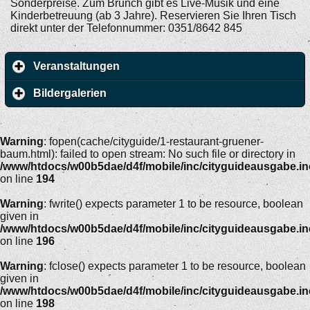
Sonderpreise. Zum Brunch gibt es Live-Musik und eine
Kinderbetreuung (ab 3 Jahre). Reservieren Sie Ihren Tisch
direkt unter der Telefonnummer: 0351/8642 845
Veranstaltungen
Bildergalerien
Warning
: fopen(cache/cityguide/1-restaurant-gruener-
baum.html): failed to open stream: No such file or directory in
/www/htdocs/w00b5dae/d4f/mobile/inc/cityguideausgabe.i
on line
194
Warning
: fwrite() expects parameter 1 to be resource, boolean
given in
/www/htdocs/w00b5dae/d4f/mobile/inc/cityguideausgabe.i
on line
196
Warning
: fclose() expects parameter 1 to be resource, boolean
given in
/www/htdocs/w00b5dae/d4f/mobile/inc/cityguideausgabe.i
on line
198