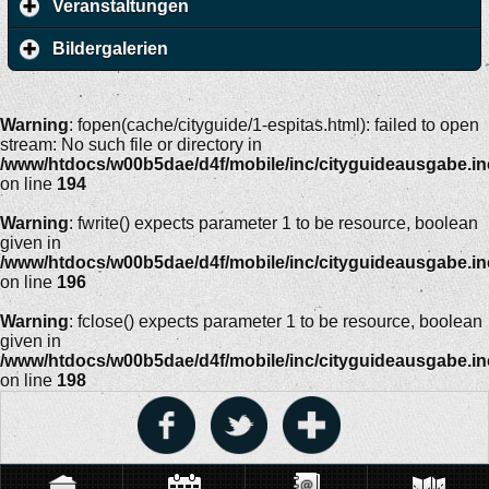
Veranstaltungen
Bildergalerien
Warning
: fopen(cache/cityguide/1-espitas.html): failed to open
stream: No such file or directory in
/www/htdocs/w00b5dae/d4f/mobile/inc/cityguideausgabe.i
on line
194
Warning
: fwrite() expects parameter 1 to be resource, boolean
given in
/www/htdocs/w00b5dae/d4f/mobile/inc/cityguideausgabe.i
on line
196
Warning
: fclose() expects parameter 1 to be resource, boolean
given in
/www/htdocs/w00b5dae/d4f/mobile/inc/cityguideausgabe.i
on line
198