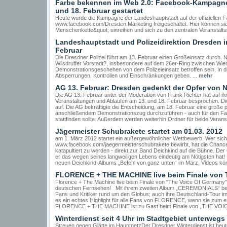
Farbe bekennen im Web 2.0: Facebook-Kampagne
und 18. Februar gestartet
Heute wurde die Kampagne der Landeshauptstadt auf der offiziellen 
www.facebook.com/Dresden.Marketing freigeschaltet. Hier können sich
Menschenkette&quot; einreihen und sich zu den zentralen Veranstaltu
Landeshauptstadt und Polizeidirektion Dresden 
Februar
Die Dresdner Polizei führt am 13. Februar einen Großeinsatz durch. Na
Wilsdruffer Vorstadt?, insbesondere auf dem 26er-Ring zwischen Wi
Demonstrationsgeschehen von dem Polizeieinsatz betroffen sein. In 
Absperrungen, Kontrollen und Einschränkungen geben. ...
mehr
AG 13. Februar: Dresden gedenkt der Opfer von N
Die AG 13. Februar unter der Moderation von Frank Richter hat auf ihr
Veranstaltungen und Abläufen am 13. und 18. Februar besprochen. Di
auf. Die AG bekräftigte die Entscheidung, am 18. Februar eine große p
anschließendem Demonstrationszug durchzuführen - auch für den Fal
stattfinden sollte. Außerdem werden weiterhin Ordner für beide Veranst
Jägermeister Schubrakete startet am 01.03. 2012
am 1. März 2012 startet ein außergewöhnlicher Wettbewerb. Wer sich
www.facebook.com/jaegermeisterschubrakete bewirbt, hat die Chance
katapultiert zu werden - direkt zur Band Deichkind auf die Bühne. Der
er das wegen seines langweiligen Lebens eindeutig am Nötigsten hat! D
neuen Deichkind-Albums „Befehl von ganz unten“ im März, Videos kö
FLORENCE + THE MACHINE live beim Finale vo
Florence + The Machine live beim Finale von "The Voice Of Germany" 
deutschen Fernsehen! Mit ihrem zweiten Album „CEREMONIALS“ beg
Fans und Kritiker rund um den Globus; auch ihre Deutschland-Tour im M
es ein echtes Highlight für alle Fans von FLORENCE, wenn sie zum er
FLORENCE + THE MACHINE ist zu Gast beim Finale von „THE VOI
Winterdienst seit 4 Uhr im Stadtgebiet unterwegs
Streuen gegen Glätte im HauptnetzDer Dresdner Winterdienst ist heut