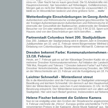
streu-en. Über Nacht hat es kaum geschneit. Die 51 Arbeitskräfte mit
Hauptstreckennetz, hier besonders auf Höhenlagen, Gefällestrecken,
Morgen gab es nicht.Der Winterdienst ist heute bis voraussichtlich 21
bleibt es im Wesentlichen bedeckt und ohne größere Schn ...
mehr
Wetterbedingte Einschränkungen im Georg-Arnh
Außenbecken und Röhrenrutsche vorübergehend geschlossenDer Sport
der frostigen Außentemperaturen Außenbecken und Röhrenrutsche im 
einerseits der Gesundheit der Badbesucher, andererseits der Eindäm
Besucher vor Ort oder telefonisch unter (03 51) 4 94 22 03. Sport-
Hauses sind von den Einschränkun-gen nicht betroffen. ...
mehr
Partnerstadt Columbus feiert 200. Stadtjubiläum
Das 200. Jubiläum der Stadtgründung wird in diesem Jahr in Dresdens P
Jubiläumsfeier am 10. und 11. Februar nimmt Bürgermeister Winfried
Einladung von Columbus&apos; Bürgermeister Michael B. Coleman teil.
Dresden bekennt Farbe: Kommunalunternehmen e
13./18. Februar
Heute, am 7. Februar gab es auf der Kläranlage Dresden-Kaditz ein
mehrerer Dresdner Kommunalunternehmen. Auf Initiative der Landesh
?Mit Mut, Respekt und Toleranz ? Dresden bekennt Farbe? auf Fahrz
Dresdner Verkehrsbetriebe, der Stadtentwässerung Dresden, der DRE
an der Menschenkette am 13. Februar und die Kundgebung am 18. Fe
Leichter Schneefall - Winterdienst streut
Bis in die Abendstunden sind die Fahrzeuge im Stadtgebiet unterwegs
Bewölkung und leichtem Schneefall. Um dennoch auf den Hauptverkehr
fährt der Winterdienst heute zwischen 4 und mindestens 21 Uhr. Im Ei
Besetzung entspricht. Der Winterdienst konzentriert sich vor allem a
Stadtgebiet. Hier wird nach Bedarf gestreut. Insbesondere auf Nebens
Helene Fischer bekommt die Goldene Kamera
Nun ist sie endgültig unter den Großen der Showbranche angekomme
4. Februar zeichnete die „Hörzu“, Europas größte wöchentliche TV-Pro
renommierten Preises in der Kategorie „Beste Musik National“ aus. Sie