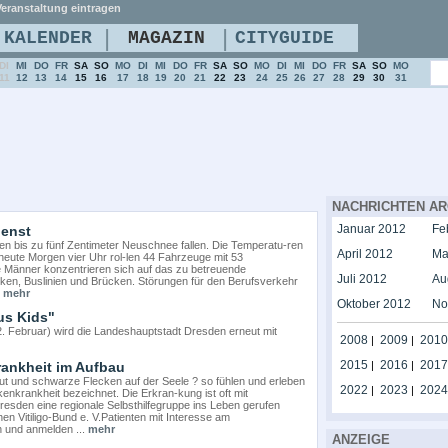
eranstaltung eintragen
|
|
KALENDER
MAGAZIN
CITYGUIDE
DI
MI
DO
FR
SA
SO
MO
DI
MI
DO
FR
SA
SO
MO
DI
MI
DO
FR
SA
SO
MO
11
12
13
14
15
16
17
18
19
20
21
22
23
24
25
26
27
28
29
30
31
NACHRICHTEN AR
Januar 2012
Fe
ienst
en bis zu fünf Zentimeter Neuschnee fallen. Die Temperatu-ren
April 2012
Ma
it heute Morgen vier Uhr rol-len 44 Fahrzeuge mit 53
ie Männer konzentrieren sich auf das zu betreuende
Juli 2012
Au
ken, Buslinien und Brücken. Störungen für den Berufsverkehr
.
mehr
Oktober 2012
No
us Kids"
Februar) wird die Landeshauptstadt Dresden erneut mit
2008
2009
2010
|
|
2015
2016
2017
rankheit im Aufbau
|
|
t und schwarze Flecken auf der Seele ? so fühlen und erleben
2022
2023
2024
|
|
enkrankheit bezeichnet. Die Erkran-kung ist oft mit
resden eine regionale Selbsthilfegruppe ins Leben gerufen
n Vitiligo-Bund e. V.Patienten mit Interesse am
n und anmelden ...
mehr
ANZEIGE