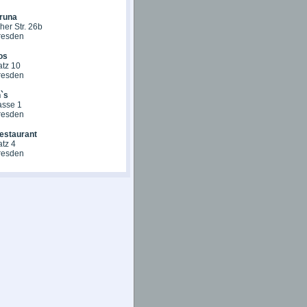
runa
er Str. 26b
resden
os
atz 10
resden
`s
asse 1
resden
estaurant
tz 4
resden