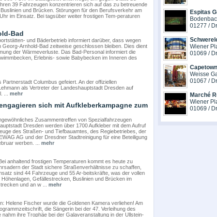
 ihren 39 Fahrzeugen konzentrieren sich auf das zu betreuende
 Buslinien und Brücken. Störungen für den Berufsverkehr am
Espitas G
 Uhr im Einsatz. Bei tagsüber weiter frostigen Tem-peraturen
Bodenbach
01277 / D
old-Bad
Schwerel
stätten- und Bäderbetrieb informiert darüber, dass wegen
Georg-Arnhold-Bad zeitweise geschlossen bleiben. Dies dient
Wiener Pl
mung der Wärmeverluste. Das Bad-Personal informiert die
01069 / D
schwimmbecken, Erlebnis- sowie Babybecken im Inneren des
Capetown
Weisse G
01067 / D
artnerstadt Columbus gefeiert. An der offiziellen
 Lehmann als Vertreter der Landeshauptstadt Dresden auf
 ...
mehr
Marché R
Wiener Pla
ngagieren sich mit Aufkleberkampagne zum
01069 / D
 ungewöhnliches Zusammentreffen von Spezialfahrzeugen
auptstadt Dresden werden über 1700 Aufkleber mit dem Aufruf
euge des Straßen- und Tiefbauamtes, des Regiebetriebes, der
WAG AG und der Dresdner Stadtreinigung für eine Beteiligung
bruar werben. ...
mehr
Bei anhaltend frostigen Temperaturen kommt es heute zu
sadern der Stadt sichere Straßenverhältnisse zu schaffen,
nsatz sind 44 Fahrzeuge und 55 Ar-beitskräfte, was der vollen
uf Höhenlagen, Gefällestrecken, Buslinien und Brücken im
trecken und an w ...
mehr
n: Helene Fischer wurde die Goldenen Kamera verliehen! Am
grammzeitschrift, die Sängerin bei der 47. Verleihung des
 nahm ihre Trophäe bei der Galaveranstaltung in der Ullstein-