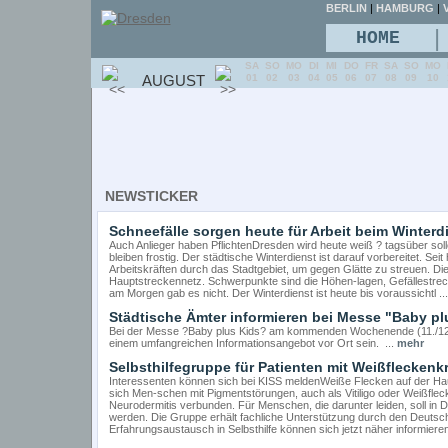
BERLIN
|
HAMBURG
|
V
|
HOME
SA
SO
MO
DI
MI
DO
FR
SA
SO
MO
AUGUST
01
02
03
04
05
06
07
08
09
10
NEWSTICKER
Schneefälle sorgen heute für Arbeit beim Winterd
Auch Anlieger haben PflichtenDresden wird heute weiß ? tagsüber soll
bleiben frostig. Der städtische Winterdienst ist darauf vorbereitet. Se
Arbeitskräften durch das Stadtgebiet, um gegen Glätte zu streuen. D
Hauptstreckennetz. Schwerpunkte sind die Höhen-lagen, Gefällestrec
am Morgen gab es nicht. Der Winterdienst ist heute bis voraussichtl ..
Städtische Ämter informieren bei Messe "Baby pl
Bei der Messe ?Baby plus Kids? am kommenden Wochenende (11./12. 
einem umfangreichen Informationsangebot vor Ort sein. ...
mehr
Selbsthilfegruppe für Patienten mit Weißfleckenk
Interessenten können sich bei KISS meldenWeiße Flecken auf der Hau
sich Men-schen mit Pigmentstörungen, auch als Vitiligo oder Weißfleck
Neurodermitis verbunden. Für Menschen, die darunter leiden, soll in D
werden. Die Gruppe erhält fachliche Unterstützung durch den Deutsche
Erfahrungsaustausch in Selbsthilfe können sich jetzt näher informiere