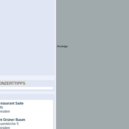
Anzeige
ONZERTTIPPS
staurant Saite
 4b
resden
nt Grüner Baum
auenkirche 5
resden