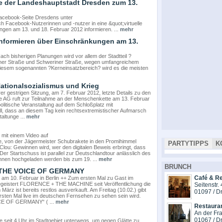
 der Landeshauptstadt Dresden zum 13.
Facebook-Seite Dresdens unter
 Facebook-Nutzerinnen und -nutzer in eine &quot;virtuelle
ngen am 13. und 18. Februar 2012 informieren. ...
mehr
informieren über Einschränkungen am 13.
ch bisherigen Planungen wird vor allem der Stadtteil ?
ener Straße und Schweriner Straße, wegen umfangreichem
diesem sogenannten ?Kerneinsatzbereich? wird es die meisten
ationalsozialismus und Krieg
er gestrigen Sitzung, am 7. Februar 2012, letzte Details zu den
e AG ruft zur Teilnahme an der Menschenkette am 13. Februar
olitische Veranstaltung auf dem Schloßplatz mit
l, dass an diesem Tag kein rechtsextremistischer Aufmarsch
altunge ...
mehr
 mit einem Video auf
, von der Jägermeister Schubrakete in den Promihimmel
PARTYTIPPS
K
 Clou: Gewinnen wird, wer den digitalen Beweis erbringt, dass
er Startschuss ist parallel zur Deutschlandtour anlässlich des
nnen hochgeladen werden bis zum 19. ...
mehr
BRUNCH
n THE VOICE OF GERMANY
Café & Re
am 10. Februar in Berlin ++ Zum ersten Mal zu Gast im
eistert FLORENCE + THE MACHINE seit Veröffentlichung die
Seitenstr.
ärz ist bereits restlos ausverkauft. Am Freitag (10.02.) gibt
01097 / D
sten Mal live im deutschen Fernsehen zu sehen sein wird.
CE OF GERMANY“ ( ...
mehr
Restaura
An der Fr
01067 / D
e seit 4 Uhr im Stadtgebiet unterwegs, um gegen Glätte zu