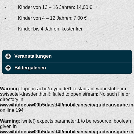
- Kinder von 13 – 16 Jahren: 14,00 €
- Kinder von 4 – 12 Jahren: 7,00 €
- Kinder bis 4 Jahren; kostenfrei
Veranstaltungen
Bildergalerien
Warning
: fopen(cache/cityguide/1-restaurant-wohnstube-im-
swissotel-dresden.html): failed to open stream: No such file or
directory in
/www/htdocs/w00b5dae/d4f/mobile/inc/cityguideausgabe.i
on line
194
Warning
: fwrite() expects parameter 1 to be resource, boolean
given in
/www/htdocs/w00b5dae/d4f/mobile/inc/cityguideausgabe.i