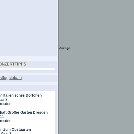
Anzeige
ONZERTTIPPS
n Italienisches Dörfchen
atz 3
Dresden
chaft Großer Garten Dresden
 11
Dresden
en Zum Obstgarten
r Weg 8