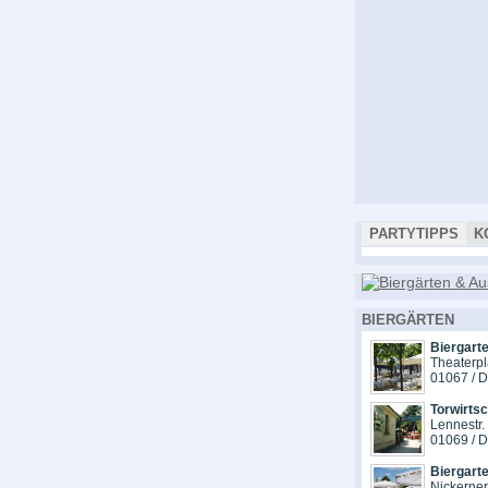
PARTYTIPPS
K
BIERGÄRTEN
Biergarte
Theaterpl
01067 / 
Torwirts
Lennestr.
01069 / 
Biergart
Nickerne