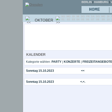
BERLIN
|
HAMBURG
|
V
|
HOME
SO
MO
DI
MI
DO
FR
SA
SO
MO
DI
OKTOBER
01
02
03
04
05
06
07
08
09
10
KALENDER
Kategorie wählen:
PARTY
|
KONZERTE
|
FREIZEITANGEBOT
Sonntag 15.10.2023
<<
Sonntag 15.10.2023
<.<.