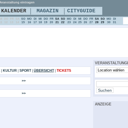
eranstaltung eintragen
|
|
KALENDER
MAGAZIN
CITYGUIDE
MI
DO
FR
SA
SO
MO
DI
MI
DO
FR
SA
SO
MO
DI
MI
DO
FR
SA
SO
MO
DI
11
12
13
14
15
16
17
18
19
20
21
22
23
24
25
26
27
28
29
30
31
VERANSTALTUNG
E
|
KULTUR
|
SPORT
|
ÜBERSICHT
|
TICKETS
>>
>>
ANZEIGE