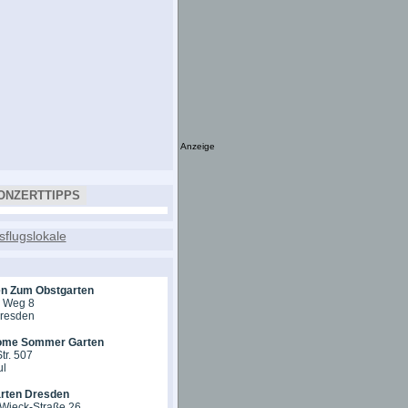
Anzeige
ONZERTTIPPS
en Zum Obstgarten
r Weg 8
Dresden
ome Sommer Garten
tr. 507
ul
rten Dresden
-Wieck-Straße 26