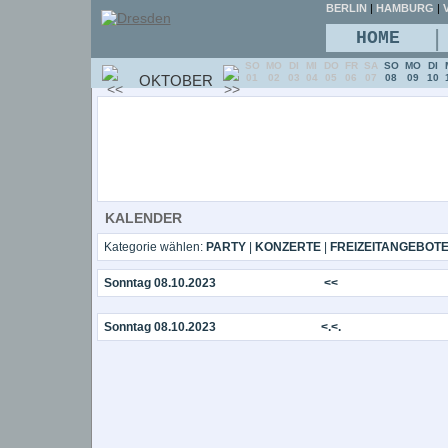
BERLIN
|
HAMBURG
|
V
|
HOME
SO
MO
DI
MI
DO
FR
SA
SO
MO
DI
OKTOBER
01
02
03
04
05
06
07
08
09
10
KALENDER
Kategorie wählen:
PARTY
|
KONZERTE
|
FREIZEITANGEBOT
Sonntag 08.10.2023
<<
Sonntag 08.10.2023
<.<.