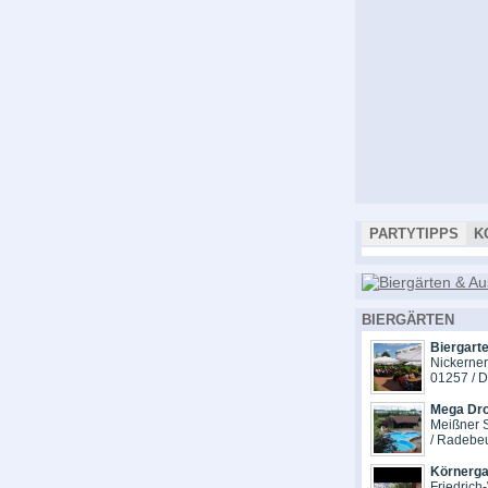
PARTYTIPPS
K
BIERGÄRTEN
Biergart
Nickerne
01257 / 
Mega Dr
Meißner S
/ Radebe
Körnerga
Friedrich