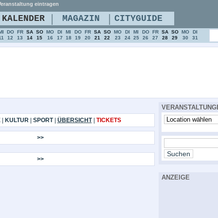
eranstaltung eintragen
|
|
KALENDER
MAGAZIN
CITYGUIDE
MI
DO
FR
SA
SO
MO
DI
MI
DO
FR
SA
SO
MO
DI
MI
DO
FR
SA
SO
MO
DI
11
12
13
14
15
16
17
18
19
20
21
22
23
24
25
26
27
28
29
30
31
VERANSTALTUNG
E
|
KULTUR
|
SPORT
|
ÜBERSICHT
|
TICKETS
>>
>>
ANZEIGE