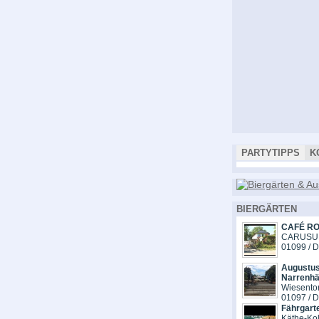
PARTYTIPPS
K
BIERGÄRTEN
CAFÉ R
CARUSUF
01099 / 
Augustus
Narrenhä
Wiesentors
01097 / 
Fährgart
Käthe-Kol