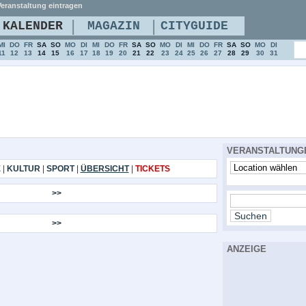
eranstaltung eintragen
|
|
KALENDER
MAGAZIN
CITYGUIDE
MI
DO
FR
SA
SO
MO
DI
MI
DO
FR
SA
SO
MO
DI
MI
DO
FR
SA
SO
MO
DI
11
12
13
14
15
16
17
18
19
20
21
22
23
24
25
26
27
28
29
30
31
VERANSTALTUNG
E
|
KULTUR
|
SPORT
|
ÜBERSICHT
|
TICKETS
>>
>>
ANZEIGE