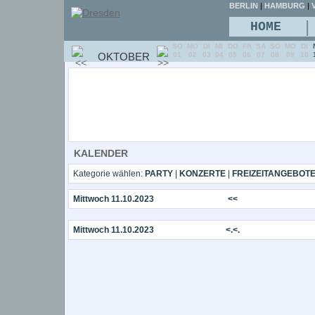
BERLIN
|
HAMBURG
|
V
|
HOME
SO
MO
DI
MI
DO
FR
SA
SO
MO
DI
OKTOBER
01
02
03
04
05
06
07
08
09
10
KALENDER
Kategorie wählen:
PARTY
|
KONZERTE
|
FREIZEITANGEBOT
Mittwoch 11.10.2023
<<
Mittwoch 11.10.2023
<.<.