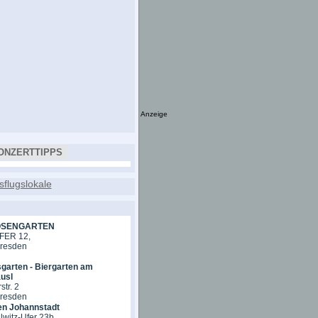
Anzeige
ONZERTTIPPS
OSENGARTEN
ER 12,
Dresden
garten - Biergarten am
usl
tr. 2
Dresden
en Johannstadt
lwitz-Ufer 23b