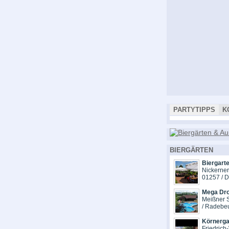
PARTYTIPPS
K
BIERGÄRTEN
Biergart
Nickerne
01257 / 
Mega Dr
Meißner S
/ Radebe
Körnerga
Friedrich