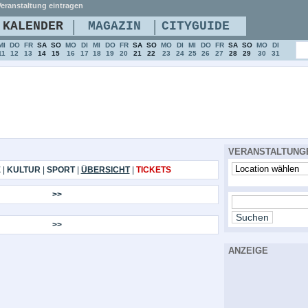
eranstaltung eintragen
|
|
KALENDER
MAGAZIN
CITYGUIDE
MI
DO
FR
SA
SO
MO
DI
MI
DO
FR
SA
SO
MO
DI
MI
DO
FR
SA
SO
MO
DI
11
12
13
14
15
16
17
18
19
20
21
22
23
24
25
26
27
28
29
30
31
VERANSTALTUNG
E
|
KULTUR
|
SPORT
|
ÜBERSICHT
|
TICKETS
>>
>>
ANZEIGE