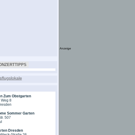
Anzeige
ONZERTTIPPS
en Zum Obstgarten
r Weg 8
Dresden
ome Sommer Garten
tr. 507
ul
rten Dresden
-Wieck-Straße 26