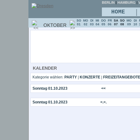
BERLIN
|
HAMBURG
|
V
|
HOME
SO
MO
DI
MI
DO
FR
SA
SO
MO
DI
OKTOBER
01
02
03
04
05
06
07
08
09
10
KALENDER
Kategorie wählen:
PARTY
|
KONZERTE
|
FREIZEITANGEBOT
Sonntag 01.10.2023
<<
Sonntag 01.10.2023
<.<.