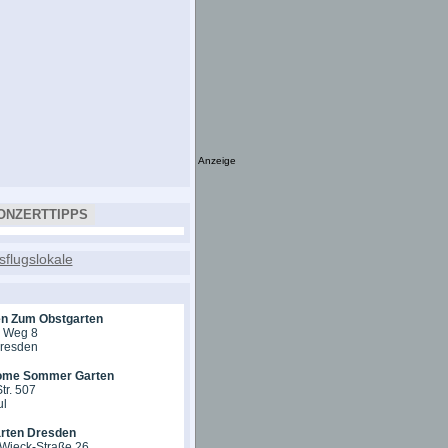
Anzeige
ONZERTTIPPS
en Zum Obstgarten
r Weg 8
Dresden
ome Sommer Garten
tr. 507
ul
rten Dresden
-Wieck-Straße 26