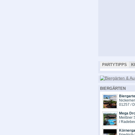
PARTYTIPPS
K
BIERGÄRTEN
Biergart
Nickerne
01257 / 
Mega Dr
Meißner S
/ Radebe
Körnerga
Friedrich