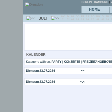
BERLIN
|
HAMBURG
|
V
|
HOME
MO
DI
MI
DO
FR
SA
SO
MO
DI
MI
JULI
01
02
03
04
05
06
07
08
09
10
KALENDER
Kategorie wählen:
PARTY
|
KONZERTE
|
FREIZEITANGEBOT
Dienstag 23.07.2024
<<
Dienstag 23.07.2024
<.<.