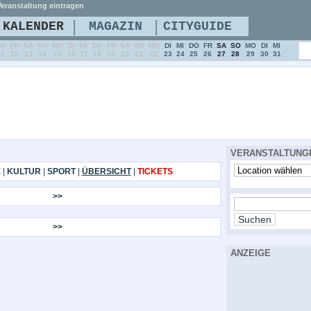
eranstaltung eintragen
|
|
KALENDER
MAGAZIN
CITYGUIDE
DO
FR
SA
SO
MO
DI
MI
DO
FR
SA
SO
MO
DI
MI
DO
FR
SA
SO
MO
DI
MI
11
12
13
14
15
16
17
18
19
20
21
22
23
24
25
26
27
28
29
30
31
VERANSTALTUNG
E
|
KULTUR
|
SPORT
|
ÜBERSICHT
|
TICKETS
>>
>>
ANZEIGE