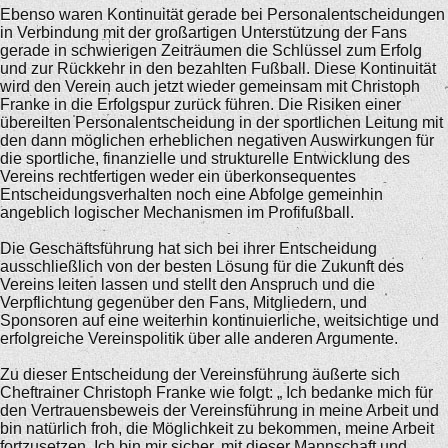
Ebenso waren Kontinuität gerade bei Personalentscheidungen
in Verbindung mit der großartigen Unterstützung der Fans
gerade in schwierigen Zeiträumen die Schlüssel zum Erfolg
und zur Rückkehr in den bezahlten Fußball. Diese Kontinuität
wird den Verein auch jetzt wieder gemeinsam mit Christoph
Franke in die Erfolgspur zurück führen. Die Risiken einer
übereilten Personalentscheidung in der sportlichen Leitung mit
den dann möglichen erheblichen negativen Auswirkungen für
die sportliche, finanzielle und strukturelle Entwicklung des
Vereins rechtfertigen weder ein überkonsequentes
Entscheidungsverhalten noch eine Abfolge gemeinhin
angeblich logischer Mechanismen im Profifußball.
Die Geschäftsführung hat sich bei ihrer Entscheidung
ausschließlich von der besten Lösung für die Zukunft des
Vereins leiten lassen und stellt den Anspruch und die
Verpflichtung gegenüber den Fans, Mitgliedern, und
Sponsoren auf eine weiterhin kontinuierliche, weitsichtige und
erfolgreiche Vereinspolitik über alle anderen Argumente.
Zu dieser Entscheidung der Vereinsführung äußerte sich
Cheftrainer Christoph Franke wie folgt: „ Ich bedanke mich für
den Vertrauensbeweis der Vereinsführung in meine Arbeit und
bin natürlich froh, die Möglichkeit zu bekommen, meine Arbeit
fortzusetzen. Ich bin mir sicher, mit dieser Mannschaft und