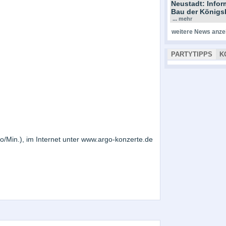
Neustadt: Info
Bau der Königs
... mehr
weitere News anze
PARTYTIPPS
K
o/Min.), im Internet unter www.argo-konzerte.de