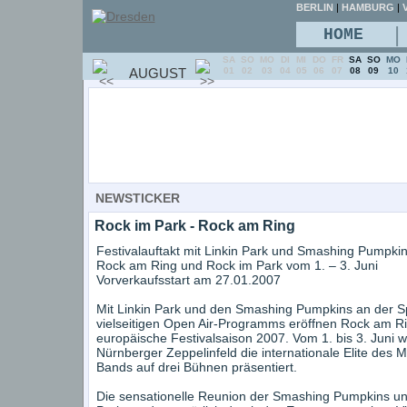
BERLIN
|
HAMBURG
|
V
|
HOME
SA
SO
MO
DI
MI
DO
FR
SA
SO
MO
AUGUST
01
02
03
04
05
06
07
08
09
10
NEWSTICKER
Rock im Park - Rock am Ring
Festivalauftakt mit Linkin Park und Smashing Pumpki
Rock am Ring und Rock im Park vom 1. – 3. Juni
Vorverkaufsstart am 27.01.2007
Mit Linkin Park und den Smashing Pumpkins an der S
vielseitigen Open Air-Programms eröffnen Rock am Ri
europäische Festivalsaison 2007. Vom 1. bis 3. Juni 
Nürnberger Zeppelinfeld die internationale Elite des 
Bands auf drei Bühnen präsentiert.
Die sensationelle Reunion der Smashing Pumpkins und