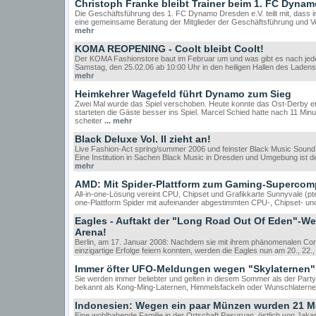
Christoph Franke bleibt Trainer beim 1. FC Dyna
Die Geschäftsführung des 1. FC Dynamo Dresden e.V. teilt mit, dass 
eine gemeinsame Beratung der Mitglieder der Geschäftsführung und Ve
mehr
KOMA REOPENING - Coolt bleibt Coolt!
Der KOMA Fashionstore baut im Februar um und was gibt es nach je
Samstag, den 25.02.06 ab 10:00 Uhr in den heiligen Hallen des Ladens, 
mehr
Heimkehrer Wagefeld führt Dynamo zum Sieg
Zwei Mal wurde das Spiel verschoben. Heute konnte das Ost-Derby end
starteten die Gäste besser ins Spiel. Marcel Schied hatte nach 11 Mi
scheiter
... mehr
Black Deluxe Vol. II zieht an!
Live Fashion-Act spring/summer 2006 und feinster Black Music Sound
Eine Institution in Sachen Black Music in Dresden und Umgebung ist 
mehr
AMD: Mit Spider-Plattform zum Gaming-Supercom
All-in-one-Lösung vereint CPU, Chipset und Grafikkarte Sunnyvale (pte
one-Plattform Spider mit aufeinander abgestimmten CPU-, Chipset- und 
Eagles - Auftakt der "Long Road Out Of Eden"-Wel
Arena!
Berlin, am 17. Januar 2008: Nachdem sie mit ihrem phänomenalen C
einzigartige Erfolge feiern konnten, werden die Eagles nun am 20., 22.
Immer öfter UFO-Meldungen wegen "Skylaternen"
Sie werden immer beliebter und gelten in diesem Sommer als der Part
bekannt als Kong-Ming-Laternen, Himmelsfackeln oder Wunschlaternen
Indonesien: Wegen ein paar Münzen wurden 21 M
Eine wohlhabende Familie in der Ortschaft Pasuruan, östlich von Jak