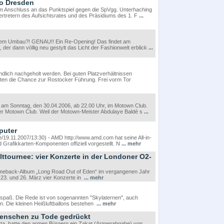
mo Dresden
im Anschluss an das Punktspiel gegen die SpVgg. Unterhaching
rtretern des Aufsichtsrates und des Präsidiums des 1. F
...
dem Umbau?! GENAU!! Ein Re-Opening! Das findet am
der dann völlig neu gestylt das Licht der Fashionwelt erblick
...
lich nachgeholt werden. Bei guten Platzverhältnissen
nuten die Chance zur Rostocker Führung. Frei vorm Tor
 am Sonntag, den 30.04.2006, ab 22.00 Uhr, im Motown Club.
der Motown Club. Weil der Motown-Meister Abdulaye Baldé s
...
puter
/19.11.2007/13:30) - AMD http://www.amd.com hat seine All-in-
Grafikkarten-Komponenten offiziell vorgestellt. N
... mehr
ttournee: vier Konzerte in der Londoner O2-
omeback-Album „Long Road Out of Eden“ im vergangenen Jahr
, 23. und 26. März vier Konzerte in
... mehr
yspaß. Die Rede ist von sogenannten "Skylaternen", auch
. Die kleinen Heißluftballons bestehen
... mehr
enschen zu Tode gedrückt
arta, hatte den armen Bürgern ein Zakat (Armenabgabe) von