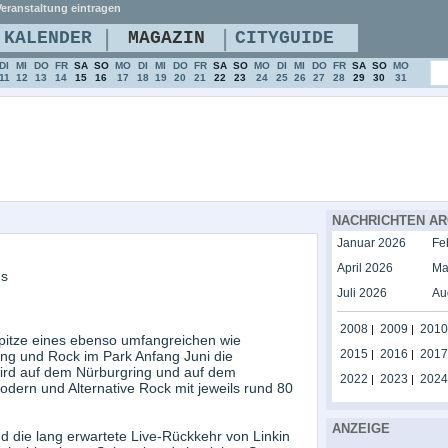
eranstaltung eintragen
|
|
KALENDER
MAGAZIN
CITYGUIDE
DI
MI
DO
FR
SA
SO
MO
DI
MI
DO
FR
SA
SO
MO
DI
MI
DO
FR
SA
SO
MO
11
12
13
14
15
16
17
18
19
20
21
22
23
24
25
26
27
28
29
30
31
NACHRICHTEN AR
Januar 2026
Fe
April 2026
Ma
ns
Juli 2026
Au
2008
2009
2010
|
|
pitze eines ebenso umfangreichen wie
2015
2016
2017
ng und Rock im Park Anfang Juni die
|
|
wird auf dem Nürburgring und auf dem
2022
2023
2024
|
|
Modern und Alternative Rock mit jeweils rund 80
ANZEIGE
 die lang erwartete Live-Rückkehr von Linkin