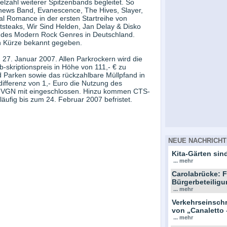
lzahl weiterer Spitzenbands begleitet. So
thews Band, Evanescence, The Hives, Slayer,
al Romance in der ersten Startreihe von
tsteaks, Wir Sind Helden, Jan Delay & Disko
 des Modern Rock Genres in Deutschland.
n Kürze bekannt gegeben.
27. Januar 2007. Allen Parkrockern wird die
b-skriptionspreis in Höhe von 111,- € zu
 Parken sowie das rückzahlbare Müllpfand in
sdifferenz von 1,- Euro die Nutzung des
er VGN mit eingeschlossen. Hinzu kommen CTS-
äufig bis zum 24. Februar 2007 befristet.
NEUE NACHRICHT
Kita-Gärten sind
... mehr
Carolabrücke: F
Bürgerbeteiligu
... mehr
Verkehrseinsc
von „Canaletto 
... mehr