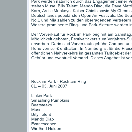
Park werden natürlich durch das Engagement einer Vie
stehen Muse, Billy Talent, Mando Diao, die Dave Mat
Korn, Arctic Monkeys, Kaiser Chiefs sowie My Chemic
Deutschlands populärsten Open Air Festivals. Die Bea
No.1 und Mia zählen zu den überragenden Vertretern
Weitere prominente Ring- und Park-Akteure werden i
Der Vorverkauf für Rock im Park beginnt am Samstag, 
Möglichkeit geboten, Festivaltickets zum Vorjahres-Su
erwerben. Darin sind Vorverkaufsgebühr, Campen und
Höhe von 5,- € enthalten. In Nürnberg ist für die Prei
öffentlichen Nahverkehrs im gesamten Tarifgebiet d
Gebühr und eventuell Versand. Dieses Angebot ist vorl
Rock im Park - Rock am Ring
01. – 03. Juni 2007
Linkin Park
Smashing Pumpkins
Beatsteaks
Muse
Billy Talent
Mando Diao
Evanescence
Wir Sind Helden