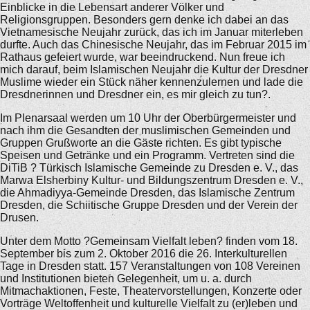
Einblicke in die Lebensart anderer Völker und
Religionsgruppen. Besonders gern denke ich dabei an das
Vietnamesische Neujahr zurück, das ich im Januar miterleben
durfte. Auch das Chinesische Neujahr, das im Februar 2015 im
Rathaus gefeiert wurde, war beeindruckend. Nun freue ich
mich darauf, beim Islamischen Neujahr die Kultur der Dresdner
Muslime wieder ein Stück näher kennenzulernen und lade die
Dresdnerinnen und Dresdner ein, es mir gleich zu tun?.
Im Plenarsaal werden um 10 Uhr der Oberbürgermeister und
nach ihm die Gesandten der muslimischen Gemeinden und
Gruppen Grußworte an die Gäste richten. Es gibt typische
Speisen und Getränke und ein Programm. Vertreten sind die
DiTiB ? Türkisch Islamische Gemeinde zu Dresden e. V., das
Marwa Elsherbiny Kultur- und Bildungszentrum Dresden e. V.,
die Ahmadiyya-Gemeinde Dresden, das Islamische Zentrum
Dresden, die Schiitische Gruppe Dresden und der Verein der
Drusen.
Unter dem Motto ?Gemeinsam Vielfalt leben? finden vom 18.
September bis zum 2. Oktober 2016 die 26. Interkulturellen
Tage in Dresden statt. 157 Veranstaltungen von 108 Vereinen
und Institutionen bieten Gelegenheit, um u. a. durch
Mitmachaktionen, Feste, Theatervorstellungen, Konzerte oder
Vorträge Weltoffenheit und kulturelle Vielfalt zu (er)leben und