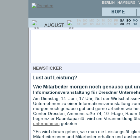
BERLIN
|
HAMBURG
|
V
|
HOME
SA
SO
MO
DI
MI
DO
FR
SA
SO
MO
AUGUST
01
02
03
04
05
06
07
08
09
10
NEWSTICKER
Lust auf Leistung?
Wie Mitarbeiter morgen noch genauso gut un
Informationsveranstaltung für Dresdner Unterne
Am Dienstag, 14. Juni, 17 Uhr, lädt der Wirtschaftss
Unternehmen zu einer Informationsveranstaltung zum
morgen noch genauso gut und gerne arbeiten wie heut
Center Dresden, Ammonstraße 74, 10. Etage, Raum 103
begrenzter Raumkapazität wird um Voranmeldung über
unternehmen
gebeten.
?Es wird darum gehen, wie man die Leistungsfähigkeit
Mitarbeiterinnen und Mitarbeiter erhalten und ausba