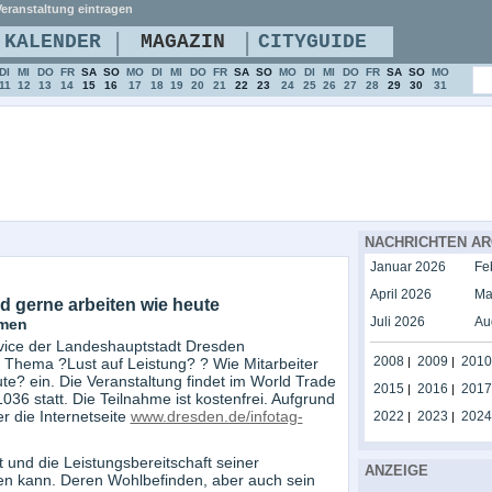
eranstaltung eintragen
|
|
KALENDER
MAGAZIN
CITYGUIDE
DI
MI
DO
FR
SA
SO
MO
DI
MI
DO
FR
SA
SO
MO
DI
MI
DO
FR
SA
SO
MO
11
12
13
14
15
16
17
18
19
20
21
22
23
24
25
26
27
28
29
30
31
NACHRICHTEN AR
Januar 2026
Fe
April 2026
Ma
d gerne arbeiten wie heute
Juli 2026
Au
hmen
ervice der Landeshauptstadt Dresden
2008
2009
2010
 Thema ?Lust auf Leistung? ? Wie Mitarbeiter
|
|
e? ein. Die Veranstaltung findet im World Trade
2015
2016
2017
|
|
6 statt. Die Teilnahme ist kostenfrei. Aufgrund
 die Internetseite
www.dresden.de/infotag-
2022
2023
2024
|
|
 und die Leistungsbereitschaft seiner
ANZEIGE
uen kann. Deren Wohlbefinden, aber auch sein