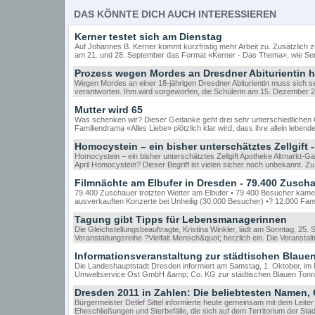
DAS KÖNNTE DICH AUCH INTERESSIEREN
Kerner testet sich am Dienstag
Auf Johannes B. Kerner kommt kurzfristig mehr Arbeit zu. Zusätzlich 
am 21. und 28. September das Format «Kerner - Das Thema», wie Se
Prozess wegen Mordes an Dresdner Abiturientin 
Wegen Mordes an einer 18-jährigen Dresdner Abiturientin muss sich se
verantworten. Ihm wird vorgeworfen, die Schülerin am 15. Dezember 
Mutter wird 65
Was schenken wir? Dieser Gedanke geht drei sehr unterschiedlichen
Familiendrama «Alles Liebe» plötzlich klar wird, dass ihre allein lebend
Homocystein – ein bisher unterschätztes Zellgift -
Homocystein – ein bisher unterschätztes Zellgift Apotheke Altmarkt-Ga
April Homocystein? Dieser Begriff ist vielen sicher noch unbekannt. Z
Filmnächte am Elbufer in Dresden - 79.400 Zuscha
79.400 Zuschauer trotzten Wetter am Elbufer • 79.400 Besucher kamen 
ausverkauften Konzerte bei Unheilig (30.000 Besucher) •? 12.000 Fan
Tagung gibt Tipps für Lebensmanagerinnen
Die Gleichstellungsbeauftragte, Kristina Winkler, lädt am Sonntag, 25
Veranstaltungsreihe ?Vielfalt Mensch&quot; herzlich ein. Die Veranstalt
Informationsveranstaltung zur städtischen Blaue
Die Landeshauptstadt Dresden informiert am Samstag, 1. Oktober, im 
Umweltservice Ost GmbH &amp; Co. KG zur städtischen Blauen Tonne.
Dresden 2011 in Zahlen: Die beliebtesten Namen, 
Bürgermeister Detlef Sittel informierte heute gemeinsam mit dem Leit
Eheschließungen und Sterbefälle, die sich auf dem Territorium der Sta