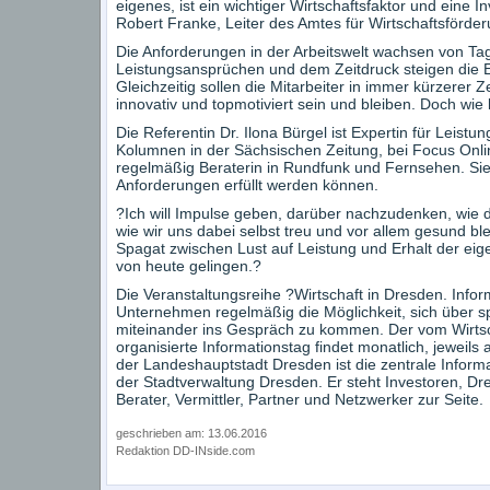
eigenes, ist ein wichtiger Wirtschaftsfaktor und eine Inv
Robert Franke, Leiter des Amtes für Wirtschaftsförd
Die Anforderungen in der Arbeitswelt wachsen von Tag
Leistungsansprüchen und dem Zeitdruck steigen die
Gleichzeitig sollen die Mitarbeiter in immer kürzerer 
innovativ und topmotiviert sein und bleiben. Doch wie
Die Referentin Dr. Ilona Bürgel ist Expertin für Leistu
Kolumnen in der Sächsischen Zeitung, bei Focus Onli
regelmäßig Beraterin in Rundfunk und Fernsehen. Sie 
Anforderungen erfüllt werden können.
?Ich will Impulse geben, darüber nachzudenken, wie d
wie wir uns dabei selbst treu und vor allem gesund ble
Spagat zwischen Lust auf Leistung und Erhalt der eig
von heute gelingen.?
Die Veranstaltungsreihe ?Wirtschaft in Dresden. Info
Unternehmen regelmäßig die Möglichkeit, sich über s
miteinander ins Gespräch zu kommen. Der vom Wirtsch
organisierte Informationstag findet monatlich, jeweils 
der Landeshauptstadt Dresden ist die zentrale Inform
der Stadtverwaltung Dresden. Er steht Investoren, D
Berater, Vermittler, Partner und Netzwerker zur Seite.
geschrieben am: 13.06.2016
Redaktion DD-INside.com