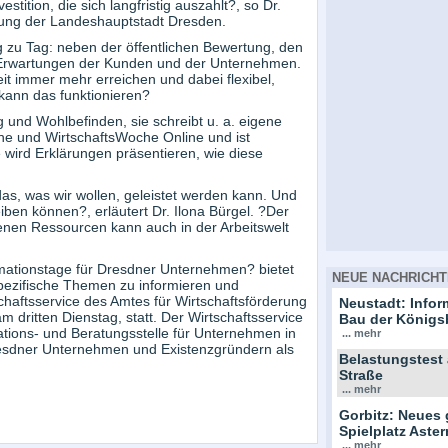
estition, die sich langfristig auszahlt?, so Dr.
erung der Landeshauptstadt Dresden.
 zu Tag: neben der öffentlichen Bewertung, den
 Erwartungen der Kunden und der Unternehmen.
Zeit immer mehr erreichen und dabei flexibel,
 kann das funktionieren?
ng und Wohlbefinden, sie schreibt u. a. eigene
ne und WirtschaftsWoche Online und ist
wird Erklärungen präsentieren, wie diese
as, was wir wollen, geleistet werden kann. Und
iben können?, erläutert Dr. Ilona Bürgel. ?Der
enen Ressourcen kann auch in der Arbeitswelt
rmationstage für Dresdner Unternehmen? bietet
NEUE NACHRICHT
pezifische Themen zu informieren und
aftsservice des Amtes für Wirtschaftsförderung
Neustadt: Info
am dritten Dienstag, statt. Der Wirtschaftsservice
Bau der Königs
ations- und Beratungsstelle für Unternehmen in
... mehr
resdner Unternehmen und Existenzgründern als
Belastungstest
Straße
... mehr
Gorbitz: Neues 
Spielplatz Ast
... mehr