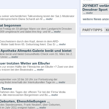
JOYNEXT verlän
Dresdner Sport
... mehr
zu seiner wöchentlichen Talksendung testet der Sat.1-Moderator
ndersprecherin Diana Schardt am M
... mehr
weitere News anze
hat begonnen
it Freitag ein 33-jähriger Mann vor dem Landgericht Dresden
PARTYTIPPS
K
2009 umgebracht und dabei ihre Arg- und W
... mehr
 Geschwistern durch den Kopf, denen in dem ARD-
e Mutter bald ihren 65. Geburtstag feiert. Das Er
... mehr
 Apotheke Altmarkt-Galerie berät und bietet
lerie berät und bietet Gesundheits-Check vom 31. März bis 2.
u Unrec
... mehr
uer trotzten Wetter am Elbufer
zur ersten Hälfte der Filmnächte am Elbufer •? Zwei von drei
s trotzen bei den Beatsteaks
... mehr
. September von 10 bis 16 Uhr zur Fortsetzung der
ung findet innerhalb der Interkulturellen Tage im
... mehr
n Tonne
Rahmen des Tages der offenen Tür bei der Firma Veolia
 Alle interessierten Bürgerinnen und Bü
... mehr
Geburten, Eheschließungen ...
er des Standesamtes, Frank Neubert, über Geburten,
dt im Jahr 2011 ereignet haben.
... mehr