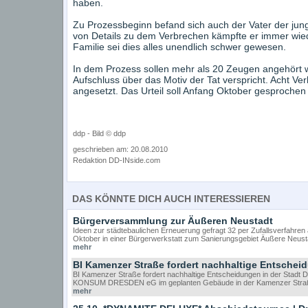
haben.
Zu Prozessbeginn befand sich auch der Vater der jung
von Details zu dem Verbrechen kämpfte er immer wiede
Familie sei dies alles unendlich schwer gewesen.
In dem Prozess sollen mehr als 20 Zeugen angehört 
Aufschluss über das Motiv der Tat verspricht. Acht Ve
angesetzt. Das Urteil soll Anfang Oktober gesprochen
ddp - Bild © ddp
geschrieben am: 20.08.2010
Redaktion DD-INside.com
DAS KÖNNTE DICH AUCH INTERESSIEREN
Bürgerversammlung zur Äußeren Neustadt
Ideen zur städtebaulichen Erneuerung gefragt 32 per Zufallsverfahr
Oktober in einer Bürgerwerkstatt zum Sanierungsgebiet Äußere Neustad
mehr
BI Kamenzer Straße fordert nachhaltige Entschei
BI Kamenzer Straße fordert nachhaltige Entscheidungen in der Stadt 
KONSUM DRESDEN eG im geplanten Gebäude in der Kamenzer Straße 24
mehr