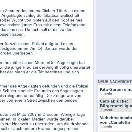
 im Zimmer des mutmaßlichen Täters in einem
ngeklagte schlug der Staatsanwaltschaft
großer Wucht von hinten auf den Kopf seines
 bewusstlose junge Frau mit einem Telefonkabel
dass es riss. Danach soll er die zu dem
osselt haben.
 französischen Polizei aufgrund eines
te festgenommen. Am 14. Januar wurde der
hörden übergeben.
nen heimtückischen Mord. «Der Angeklagte hat
r die junge Frau sei der Angriff völlig unerwartet
t der Mann er die Tat bestritten und sich
NEUE NACHRICHT
immer des Angeklagten gefunden und die Polizei
Kita-Gärten sind
 Schülerin sei die Freundin des Angeklagten
... mehr
s ruhig und unauffällig. Der Zeuge war von
er von einem Streit zwischen den beiden
Carolabrücke: F
Bürgerbeteiligu
... mehr
ebte seit Mitte 2007 in Dresden. Wenige Tage
Verkehrseinsc
ommen. In lokalen Medien wurde darüber
von „Canaletto 
erin zur Hochzeit zu überreden, um die drohende
... mehr
h soll er auch andere Frauen angesprochen