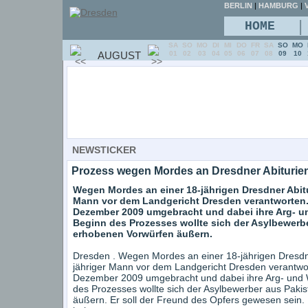
BERLIN
|
HAMBURG
|
V
|
HOME
SA
SO
MO
DI
MI
DO
FR
SA
SO
MO
AUGUST
01
02
03
04
05
06
07
08
09
10
NEWSTICKER
Prozess wegen Mordes an Dresdner Abiturie
Wegen Mordes an einer 18-jährigen Dresdner Abitur
Mann vor dem Landgericht Dresden verantworten. 
Dezember 2009 umgebracht und dabei ihre Arg- u
Beginn des Prozesses wollte sich der Asylbewerbe
erhobenen Vorwürfen äußern.
Dresden . Wegen Mordes an einer 18-jährigen Dresdner
jähriger Mann vor dem Landgericht Dresden verantwor
Dezember 2009 umgebracht und dabei ihre Arg- und W
des Prozesses wollte sich der Asylbewerber aus Paki
äußern. Er soll der Freund des Opfers gewesen sein. Ü