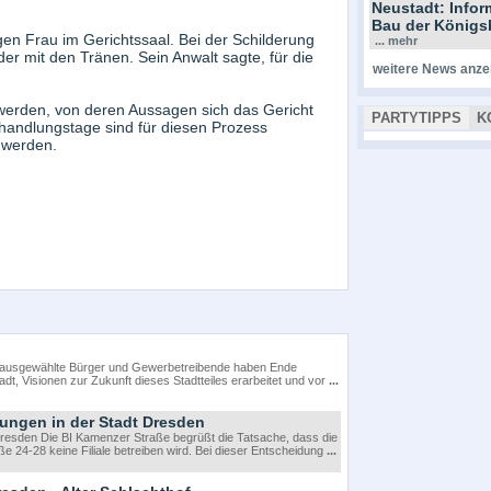
Neustadt: Info
Bau der Königs
en Frau im Gerichtssaal. Bei der Schilderung
... mehr
r mit den Tränen. Sein Anwalt sagte, für die
weitere News anze
werden, von deren Aussagen sich das Gericht
PARTYTIPPS
K
rhandlungstage sind für diesen Prozess
 werden.
en ausgewählte Bürger und Gewerbetreibende haben Ende
t, Visionen zur Zukunft dieses Stadtteiles erarbeitet und vor
...
dungen in der Stadt Dresden
Dresden Die BI Kamenzer Straße begrüßt die Tatsache, dass die
-28 keine Filiale betreiben wird. Bei dieser Entscheidung
...