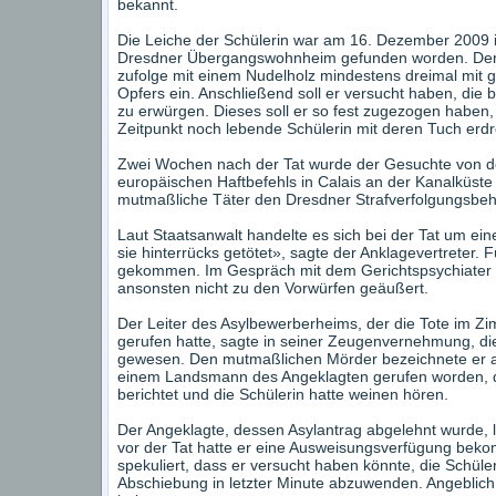
bekannt.
Die Leiche der Schülerin war am 16. Dezember 2009
Dresdner Übergangswohnheim gefunden worden. Der A
zufolge mit einem Nudelholz mindestens dreimal mit 
Opfers ein. Anschließend soll er versucht haben, die
zu erwürgen. Dieses soll er so fest zugezogen haben, 
Zeitpunkt noch lebende Schülerin mit deren Tuch erdr
Zwei Wochen nach der Tat wurde der Gesuchte von der
europäischen Haftbefehls in Calais an der Kanalküs
mutmaßliche Täter den Dresdner Strafverfolgungsbe
Laut Staatsanwalt handelte es sich bei der Tat um ei
sie hinterrücks getötet», sagte der Anklagevertreter. Fü
gekommen. Im Gespräch mit dem Gerichtspsychiater ha
ansonsten nicht zu den Vorwürfen geäußert.
Der Leiter des Asylbewerberheims, der die Tote im Z
gerufen hatte, sagte in seiner Zeugenvernehmung, die
gewesen. Den mutmaßlichen Mörder bezeichnete er al
einem Landsmann des Angeklagten gerufen worden, d
berichtet und die Schülerin hatte weinen hören.
Der Angeklagte, dessen Asylantrag abgelehnt wurde, l
vor der Tat hatte er eine Ausweisungsverfügung bek
spekuliert, dass er versucht haben könnte, die Schül
Abschiebung in letzter Minute abzuwenden. Angeblic