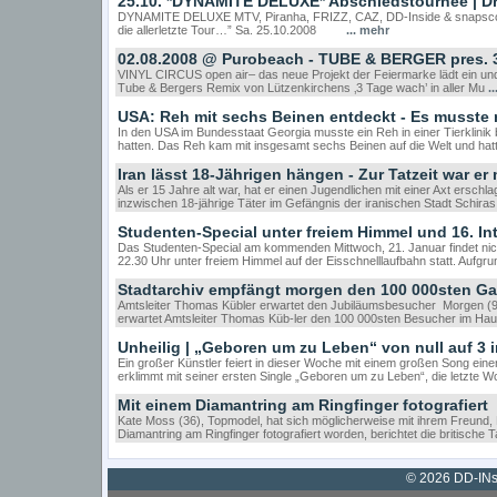
25.10. *DYNAMITE DELUXE* Abschiedstournee | Dre
DYNAMITE DELUXE MTV, Piranha, FRIZZ, CAZ, DD-Inside & snaps
die allerletzte Tour…” Sa. 25.10.2008
... mehr
02.08.2008 @ Purobeach - TUBE & BERGER pres. 
VINYL CIRCUS open air– das neue Projekt der Feiermarke lädt ein 
Tube & Bergers Remix von Lützenkirchens ‚3 Tage wach’ in aller Mu
.
USA: Reh mit sechs Beinen entdeckt - Es musste n
In den USA im Bundesstaat Georgia musste ein Reh in einer Tierklinik
hatten. Das Reh kam mit insgesamt sechs Beinen auf die Welt und 
Iran lässt 18-Jährigen hängen - Zur Tatzeit war er
Als er 15 Jahre alt war, hat er einen Jugendlichen mit einer Axt erschl
inzwischen 18-jährige Täter im Gefängnis der iranischen Stadt Schir
Studenten-Special unter freiem Himmel und 16. In
Das Studenten-Special am kommenden Mittwoch, 21. Januar findet nicht
22.30 Uhr unter freiem Himmel auf der Eisschnelllaufbahn statt. Aufgru
Stadtarchiv empfängt morgen den 100 000sten Ga
Amtsleiter Thomas Kübler erwartet den Jubiläumsbesucher Morgen (9.
erwartet Amtsleiter Thomas Küb-ler den 100 000sten Besucher im Hau
Unheilig | „Geboren um zu Leben“ von null auf 3 
Ein großer Künstler feiert in dieser Woche mit einem großen Song einen
erklimmt mit seiner ersten Single „Geboren um zu Leben“, die letzte W
Mit einem Diamantring am Ringfinger fotografiert
Kate Moss (36), Topmodel, hat sich möglicherweise mit ihrem Freund, 
Diamantring am Ringfinger fotografiert worden, berichtet die britisch
© 2026 DD-INsi