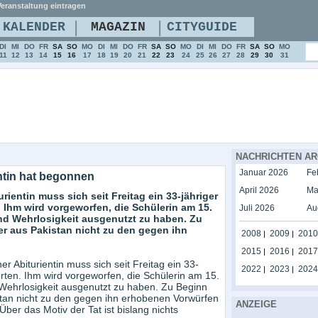
eranstaltung eintragen
|
|
KALENDER
MAGAZIN
CITYGUIDE
DI
MI
DO
FR
SA
SO
MO
DI
MI
DO
FR
SA
SO
MO
DI
MI
DO
FR
SA
SO
MO
11
12
13
14
15
16
17
18
19
20
21
22
23
24
25
26
27
28
29
30
31
NACHRICHTEN AR
Januar 2026
Fe
ntin hat begonnen
April 2026
Ma
ientin muss sich seit Freitag ein 33-jähriger
Ihm wird vorgeworfen, die Schülerin am 15.
Juli 2026
Au
nd Wehrlosigkeit ausgenutzt zu haben. Zu
r aus Pakistan nicht zu den gegen ihn
2008
2009
2010
|
|
2015
2016
2017
|
|
 Abiturientin muss sich seit Freitag ein 33-
2022
2023
2024
|
|
ten. Ihm wird vorgeworfen, die Schülerin am 15.
ehrlosigkeit ausgenutzt zu haben. Zu Beginn
stan nicht zu den gegen ihn erhobenen Vorwürfen
ANZEIGE
ber das Motiv der Tat ist bislang nichts