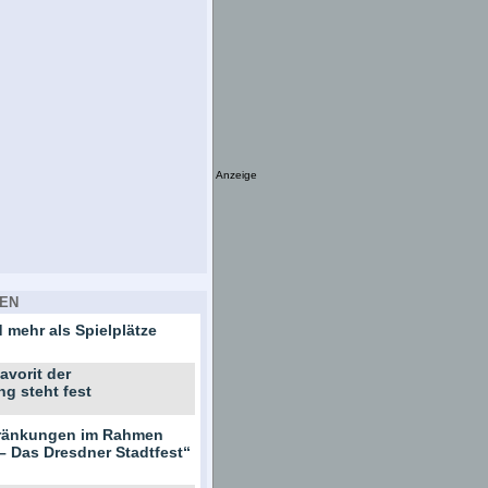
Anzeige
EN
 mehr als Spielplätze
avorit der
ng steht fest
hränkungen im Rahmen
– Das Dresdner Stadtfest“