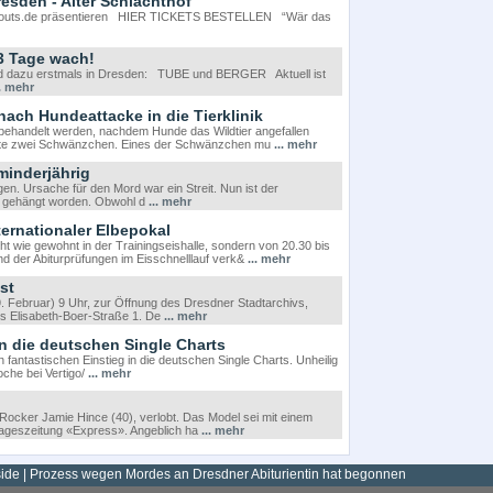
sden - Alter Schlachthof
couts.de präsentieren HIER TICKETS BESTELLEN “Wär das
3 Tage wach!
und dazu erstmals in Dresden: TUBE und BERGER Aktuell ist
.. mehr
ach Hundeattacke in die Tierklinik
 behandelt werden, nachdem Hunde das Wildtier angefallen
hatte zwei Schwänzchen. Eines der Schwänzchen mu
... mehr
 minderjährig
agen. Ursache für den Mord war ein Streit. Nun ist der
as gehängt worden. Obwohl d
... mehr
ternationaler Elbepokal
 wie gewohnt in der Trainingseishalle, sondern von 20.30 bis
nd der Abiturprüfungen im Eisschnelllauf verk&
... mehr
st
 Februar) 9 Uhr, zur Öffnung des Dresdner Stadtarchivs,
s Elisabeth-Boer-Straße 1. De
... mehr
in die deutschen Single Charts
 fantastischen Einstieg in die deutschen Single Charts. Unheilig
oche bei Vertigo/
... mehr
Rocker Jamie Hince (40), verlobt. Das Model sei mit einem
e Tageszeitung «Express». Angeblich ha
... mehr
de | Prozess wegen Mordes an Dresdner Abiturientin hat begonnen