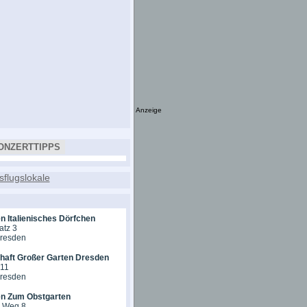
Anzeige
ONZERTTIPPS
n Italienisches Dörfchen
atz 3
Dresden
chaft Großer Garten Dresden
 11
Dresden
en Zum Obstgarten
r Weg 8