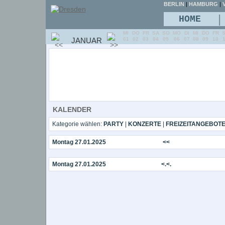
BERLIN
|
HAMBURG
|
V
|
HOME
MI
DO
FR
SA
SO
MO
DI
MI
DO
FR
JANUAR
01
02
03
04
05
06
07
08
09
10
KALENDER
Kategorie wählen:
PARTY
|
KONZERTE
|
FREIZEITANGEBOT
Montag 27.01.2025
<<
Montag 27.01.2025
<.<.