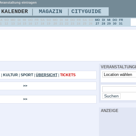
eranstaltung eintragen
|
|
KALENDER
MAGAZIN
CITYGUIDE
SA
SO
MO
DI
MI
DO
FR
SA
SO
MO
DI
MI
DO
FR
SA
SO
MO
DI
MI
DO
FR
11
12
13
14
15
16
17
18
19
20
21
22
23
24
25
26
27
28
29
30
31
VERANSTALTUNG
E
|
KULTUR
|
SPORT
|
ÜBERSICHT
|
TICKETS
>>
>>
ANZEIGE