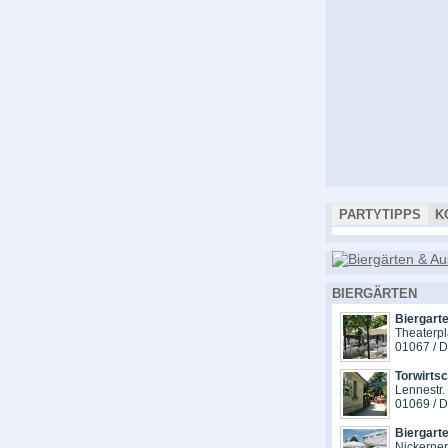
PARTYTIPPS
K
BIERGÄRTEN
Biergarte
Theaterpl
01067 / 
Torwirts
Lennestr.
01069 / 
Biergart
Nickerne