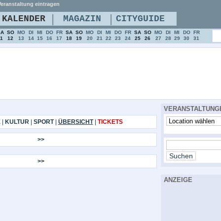
eranstaltung eintragen
|
|
KALENDER
MAGAZIN
CITYGUIDE
SA
SO
MO
DI
MI
DO
FR
SA
SO
MO
DI
MI
DO
FR
SA
SO
MO
DI
MI
DO
FR
11
12
13
14
15
16
17
18
19
20
21
22
23
24
25
26
27
28
29
30
31
VERANSTALTUNG
E
|
KULTUR
|
SPORT
|
ÜBERSICHT
|
TICKETS
>>
>>
ANZEIGE