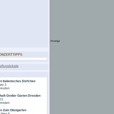
Anzeige
ONZERTTIPPS
n Italienisches Dörfchen
atz 3
Dresden
chaft Großer Garten Dresden
 11
Dresden
en Zum Obstgarten
r Weg 8