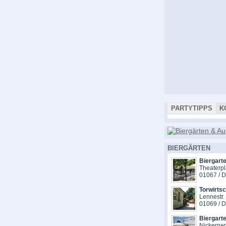
PARTYTIPPS
K
BIERGÄRTEN
Biergarte
Theaterpl
01067 / 
Torwirts
Lennestr.
01069 / 
Biergart
Nickerne