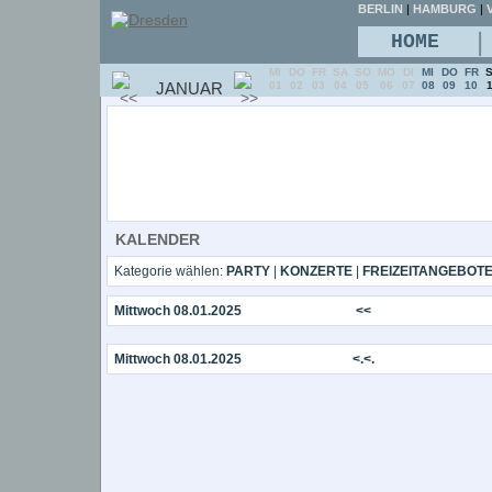
BERLIN
|
HAMBURG
|
V
|
HOME
MI
DO
FR
SA
SO
MO
DI
MI
DO
FR
JANUAR
01
02
03
04
05
06
07
08
09
10
KALENDER
Kategorie wählen:
PARTY
|
KONZERTE
|
FREIZEITANGEBOT
Mittwoch 08.01.2025
<<
Mittwoch 08.01.2025
<.<.