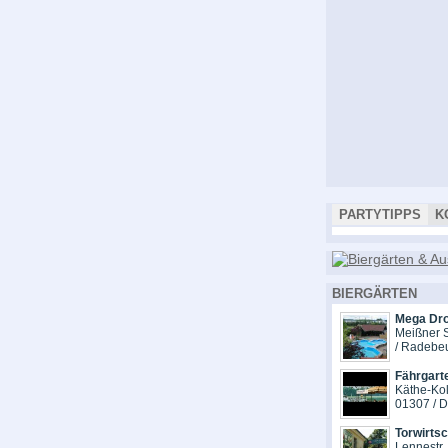
PARTYTIPPS
K
BIERGÄRTEN
Mega Dr
Meißner S
/ Radebe
Fährgart
Käthe-Kol
01307 / 
Torwirts
Lennestr.