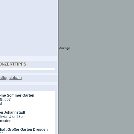
Anzeige
ONZERTTIPPS
ome Sommer Garten
tr. 507
ul
en Johannstadt
lwitz-Ufer 23b
Dresden
chaft Großer Garten Dresden
 11