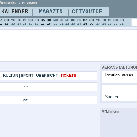
eranstaltung eintragen
|
|
KALENDER
MAGAZIN
CITYGUIDE
SA
SO
MO
DI
MI
DO
FR
SA
SO
MO
DI
MI
DO
FR
SA
SO
MO
DI
MI
DO
FR
11
12
13
14
15
16
17
18
19
20
21
22
23
24
25
26
27
28
29
30
31
VERANSTALTUNG
E
|
KULTUR
|
SPORT
|
ÜBERSICHT
|
TICKETS
>>
>>
ANZEIGE