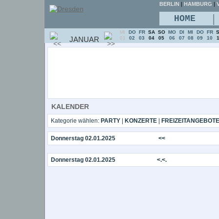
BERLIN
|
HAMBURG
|
V
|
HOME
MI
DO
FR
SA
SO
MO
DI
MI
DO
FR
JANUAR
01
02
03
04
05
06
07
08
09
10
KALENDER
Kategorie wählen:
PARTY
|
KONZERTE
|
FREIZEITANGEBOT
Donnerstag 02.01.2025
<<
Donnerstag 02.01.2025
<.<.