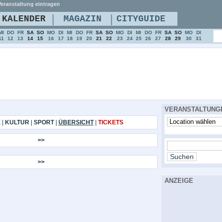
eranstaltung eintragen
|
|
KALENDER
MAGAZIN
CITYGUIDE
MI
DO
FR
SA
SO
MO
DI
MI
DO
FR
SA
SO
MO
DI
MI
DO
FR
SA
SO
MO
DI
11
12
13
14
15
16
17
18
19
20
21
22
23
24
25
26
27
28
29
30
31
VERANSTALTUNG
E
|
KULTUR
|
SPORT
|
ÜBERSICHT
|
TICKETS
>>
>>
ANZEIGE