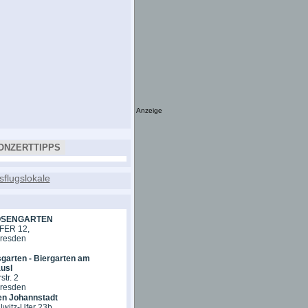
Anzeige
ONZERTTIPPS
OSENGARTEN
ER 12,
Dresden
garten - Biergarten am
usl
tr. 2
Dresden
en Johannstadt
lwitz-Ufer 23b