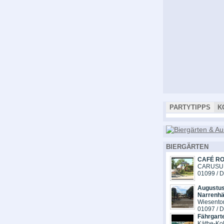
PARTYTIPPS
K
BIERGÄRTEN
CAFÉ R
CARUSUF
01099 / 
Augustus
Narrenhä
Wiesentors
01097 / 
Fährgart
Käthe-Kol