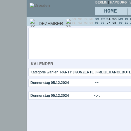
BERLIN
|
HAMBURG
|
V
|
HOME
SO
MO
DI
MI
DO
FR
SA
SO
MO
DI
DEZEMBER
01
02
03
04
05
06
07
08
09
10
KALENDER
Kategorie wählen:
PARTY
|
KONZERTE
|
FREIZEITANGEBOT
Donnerstag 05.12.2024
<<
Donnerstag 05.12.2024
<.<.