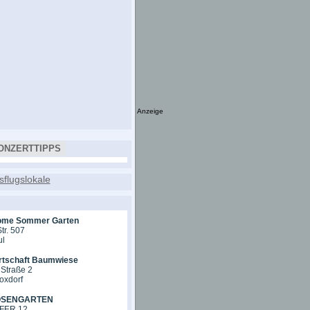
Anzeige
ONZERTTIPPS
ome Sommer Garten
tr. 507
ul
rtschaft Baumwiese
Straße 2
oxdorf
OSENGARTEN
ER 12,