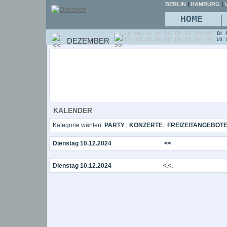
BERLIN
|
HAMBURG
|
V
|
HOME
SO
MO
DI
MI
DO
FR
SA
SO
MO
DI
DEZEMBER
01
02
03
04
05
06
07
08
09
10
KALENDER
Kategorie wählen:
PARTY
|
KONZERTE
|
FREIZEITANGEBOT
Dienstag 10.12.2024
<<
Dienstag 10.12.2024
<.<.