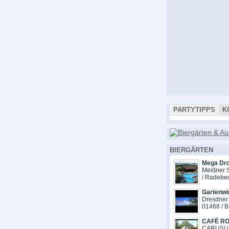
PARTYTIPPS
K
BIERGÄRTEN
Mega Dr
Meißner S
/ Radebe
Gartenwi
Dresdner 
01468 / B
CAFÉ R
CARUSUF