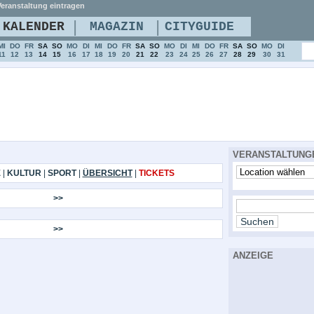
eranstaltung eintragen
|
|
KALENDER
MAGAZIN
CITYGUIDE
MI
DO
FR
SA
SO
MO
DI
MI
DO
FR
SA
SO
MO
DI
MI
DO
FR
SA
SO
MO
DI
11
12
13
14
15
16
17
18
19
20
21
22
23
24
25
26
27
28
29
30
31
VERANSTALTUNG
E
|
KULTUR
|
SPORT
|
ÜBERSICHT
|
TICKETS
>>
>>
ANZEIGE