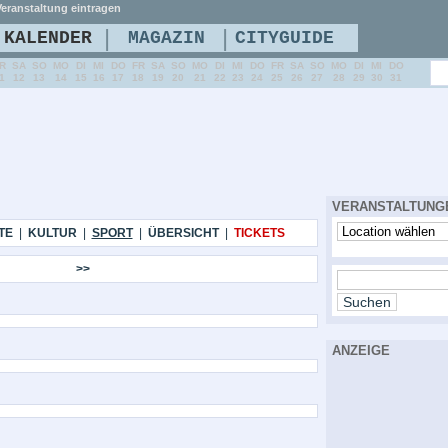
eranstaltung eintragen
|
|
KALENDER
MAGAZIN
CITYGUIDE
R
SA
SO
MO
DI
MI
DO
FR
SA
SO
MO
DI
MI
DO
FR
SA
SO
MO
DI
MI
DO
1
12
13
14
15
16
17
18
19
20
21
22
23
24
25
26
27
28
29
30
31
VERANSTALTUNG
TE
|
KULTUR
|
SPORT
|
ÜBERSICHT
|
TICKETS
>>
ANZEIGE