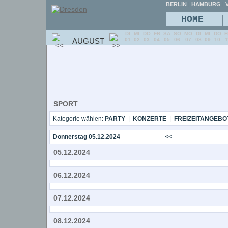
BERLIN
|
HAMBURG
|
V
|
HOME
DI
MI
DO
FR
SA
SO
MO
DI
MI
DO
F
AUGUST
01
02
03
04
05
06
07
08
09
10
1
SPORT
Kategorie wählen:
PARTY
|
KONZERTE
|
FREIZEITANGEBO
Donnerstag 05.12.2024
<<
05.12.2024
06.12.2024
07.12.2024
08.12.2024