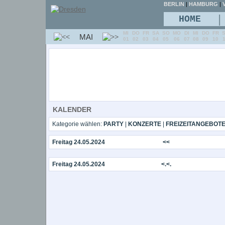
BERLIN
|
HAMBURG
|
V
|
HOME
MI
DO
FR
SA
SO
MO
DI
MI
DO
FR
MAI
01
02
03
04
05
06
07
08
09
10
KALENDER
Kategorie wählen:
PARTY
|
KONZERTE
|
FREIZEITANGEBOT
Freitag 24.05.2024
<<
Freitag 24.05.2024
<.<.