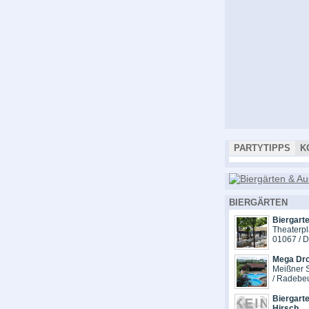
PARTYTIPPS
K
BIERGÄRTEN
Biergarte
Theaterpl
01067 / 
Mega Dr
Meißner S
/ Radebe
Biergarte
Hirsch