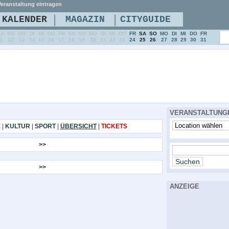
eranstaltung eintragen
|
|
KALENDER
MAGAZIN
CITYGUIDE
SA
SO
MO
DI
MI
DO
FR
SA
SO
MO
DI
MI
DO
FR
SA
SO
MO
DI
MI
DO
FR
11
12
13
14
15
16
17
18
19
20
21
22
23
24
25
26
27
28
29
30
31
VERANSTALTUNG
E
|
KULTUR
|
SPORT
|
ÜBERSICHT
|
TICKETS
>>
>>
ANZEIGE