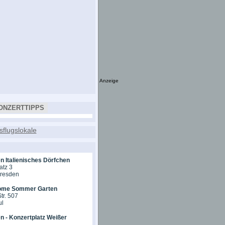
Anzeige
ONZERTTIPPS
n Italienisches Dörfchen
atz 3
Dresden
ome Sommer Garten
tr. 507
ul
n - Konzertplatz Weißer