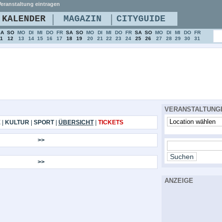
eranstaltung eintragen
|
|
KALENDER
MAGAZIN
CITYGUIDE
SA
SO
MO
DI
MI
DO
FR
SA
SO
MO
DI
MI
DO
FR
SA
SO
MO
DI
MI
DO
FR
11
12
13
14
15
16
17
18
19
20
21
22
23
24
25
26
27
28
29
30
31
VERANSTALTUNG
E
|
KULTUR
|
SPORT
|
ÜBERSICHT
|
TICKETS
>>
>>
ANZEIGE