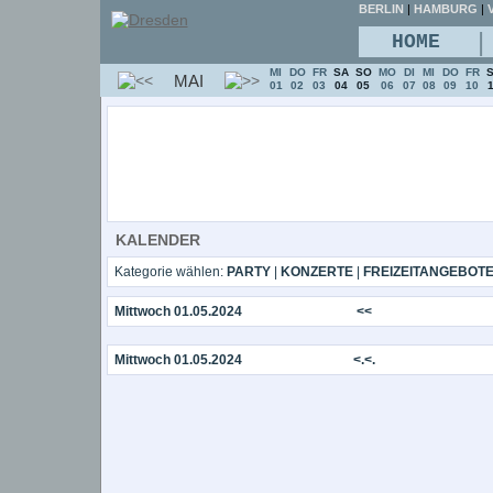
BERLIN
|
HAMBURG
|
V
|
HOME
MI
DO
FR
SA
SO
MO
DI
MI
DO
FR
MAI
01
02
03
04
05
06
07
08
09
10
KALENDER
Kategorie wählen:
PARTY
|
KONZERTE
|
FREIZEITANGEBOT
Mittwoch 01.05.2024
<<
Mittwoch 01.05.2024
<.<.