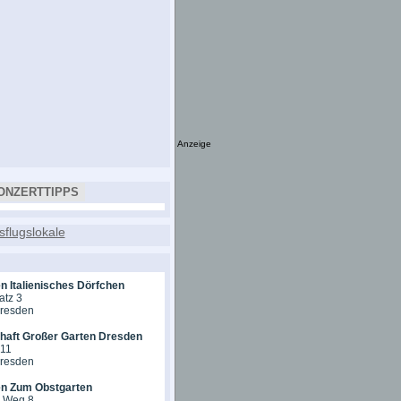
Anzeige
ONZERTTIPPS
n Italienisches Dörfchen
atz 3
Dresden
chaft Großer Garten Dresden
 11
Dresden
en Zum Obstgarten
r Weg 8