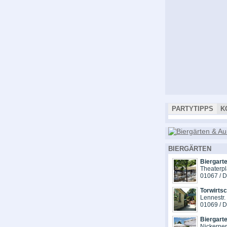
PARTYTIPPS
K
BIERGÄRTEN
Biergarte
Theaterpl
01067 / 
Torwirts
Lennestr.
01069 / 
Biergart
Nickerne