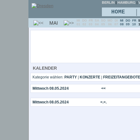
BERLIN
|
HAMBURG
|
V
|
HOME
MI
DO
FR
SA
SO
MO
DI
MI
DO
FR
MAI
01
02
03
04
05
06
07
08
09
10
KALENDER
Kategorie wählen:
PARTY
|
KONZERTE
|
FREIZEITANGEBOT
Mittwoch 08.05.2024
<<
Mittwoch 08.05.2024
<.<.