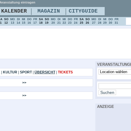
eranstaltung eintragen
|
|
KALENDER
MAGAZIN
CITYGUIDE
SA
SO
MO
DI
MI
DO
FR
SA
SO
MO
DI
MI
DO
FR
SA
SO
MO
DI
MI
DO
FR
11
12
13
14
15
16
17
18
19
20
21
22
23
24
25
26
27
28
29
30
31
VERANSTALTUNG
E
|
KULTUR
|
SPORT
|
ÜBERSICHT
|
TICKETS
>>
>>
ANZEIGE