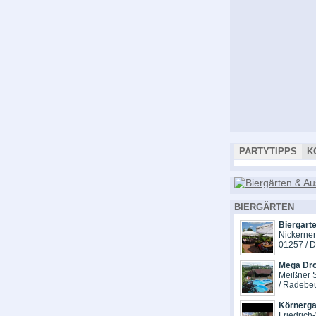
PARTYTIPPS
K
BIERGÄRTEN
Biergart
Nickerne
01257 / 
Mega Dr
Meißner S
/ Radebe
Körnerga
Friedrich