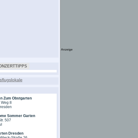
Anzeige
ONZERTTIPPS
en Zum Obstgarten
r Weg 8
Dresden
ome Sommer Garten
tr. 507
ul
rten Dresden
-Wieck-Straße 26