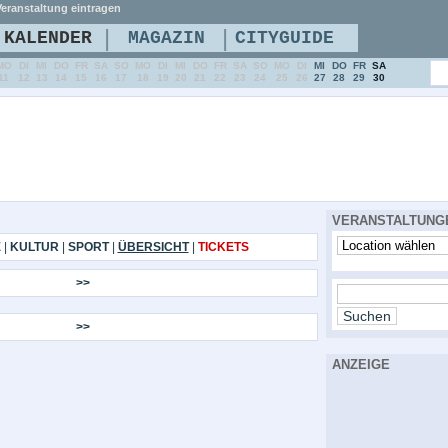
eranstaltung eintragen
|
|
KALENDER
MAGAZIN
CITYGUIDE
MO
DI
MI
DO
FR
SA
SO
MO
DI
MI
DO
FR
SA
SO
MO
DI
MI
DO
FR
SA
11
12
13
14
15
16
17
18
19
20
21
22
23
24
25
26
27
28
29
30
VERANSTALTUNG
E
|
KULTUR
|
SPORT
|
ÜBERSICHT
|
TICKETS
>>
>>
ANZEIGE