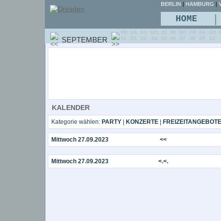
BERLIN
|
HAMBURG
|
V
|
HOME
FR
SA
SO
MO
DI
MI
DO
FR
SA
SO
SEPTEMBER
01
02
03
04
05
06
07
08
09
10
KALENDER
Kategorie wählen:
PARTY
|
KONZERTE
|
FREIZEITANGEBOT
Mittwoch 27.09.2023
<<
Mittwoch 27.09.2023
<.<.