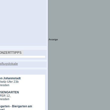
Anzeige
ONZERTTIPPS
en Johannstadt
lwitz-Ufer 23b
Dresden
OSENGARTEN
ER 12,
Dresden
garten - Biergarten am
usl