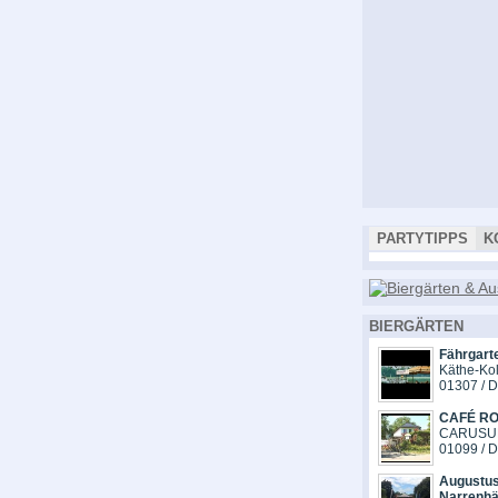
PARTYTIPPS
K
BIERGÄRTEN
Fährgart
Käthe-Kol
01307 / 
CAFÉ R
CARUSUF
01099 / 
Augustus
Narrenhä