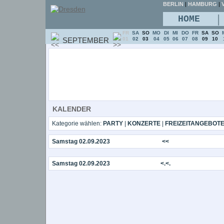
BERLIN
|
HAMBURG
|
V
|
HOME
FR
SA
SO
MO
DI
MI
DO
FR
SA
SO
SEPTEMBER
01
02
03
04
05
06
07
08
09
10
KALENDER
Kategorie wählen:
PARTY
|
KONZERTE
|
FREIZEITANGEBOT
Samstag 02.09.2023
<<
Samstag 02.09.2023
<.<.