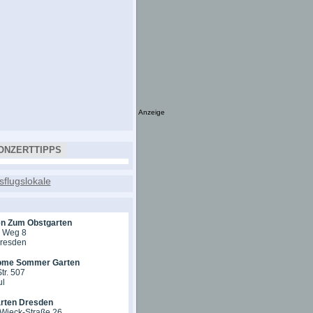
Anzeige
ONZERTTIPPS
en Zum Obstgarten
r Weg 8
Dresden
ome Sommer Garten
tr. 507
ul
rten Dresden
-Wieck-Straße 26