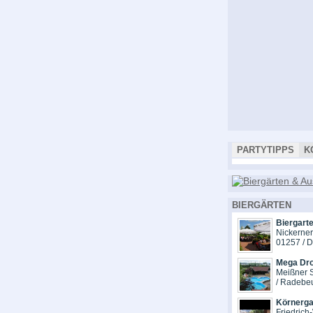
PARTYTIPPS
K
BIERGÄRTEN
Biergart
Nickerne
01257 / 
Mega Dr
Meißner S
/ Radebe
Körnerga
Friedrich