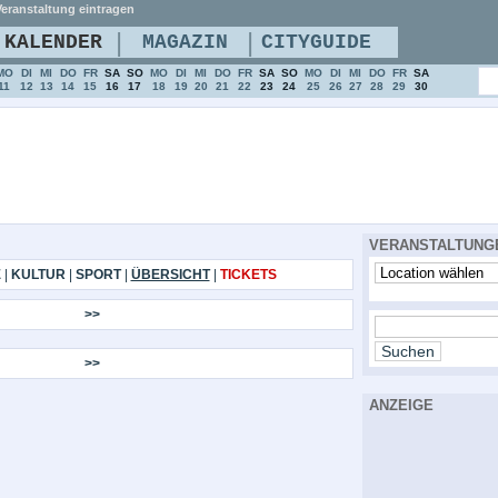
eranstaltung eintragen
|
|
KALENDER
MAGAZIN
CITYGUIDE
MO
DI
MI
DO
FR
SA
SO
MO
DI
MI
DO
FR
SA
SO
MO
DI
MI
DO
FR
SA
11
12
13
14
15
16
17
18
19
20
21
22
23
24
25
26
27
28
29
30
VERANSTALTUNG
E
|
KULTUR
|
SPORT
|
ÜBERSICHT
|
TICKETS
>>
>>
ANZEIGE