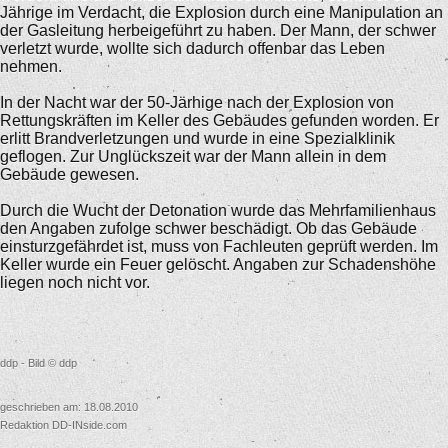
Jährige im Verdacht, die Explosion durch eine Manipulation an
der Gasleitung herbeigeführt zu haben. Der Mann, der schwer
verletzt wurde, wollte sich dadurch offenbar das Leben
nehmen.
In der Nacht war der 50-Järhige nach der Explosion von
Rettungskräften im Keller des Gebäudes gefunden worden. Er
erlitt Brandverletzungen und wurde in eine Spezialklinik
geflogen. Zur Unglückszeit war der Mann allein in dem
Gebäude gewesen.
Durch die Wucht der Detonation wurde das Mehrfamilienhaus
den Angaben zufolge schwer beschädigt. Ob das Gebäude
einsturzgefährdet ist, muss von Fachleuten geprüft werden. Im
Keller wurde ein Feuer gelöscht. Angaben zur Schadenshöhe
liegen noch nicht vor.
ddp - Bild © ddp
geschrieben am: 18.08.2010
Redaktion DD-INside.com