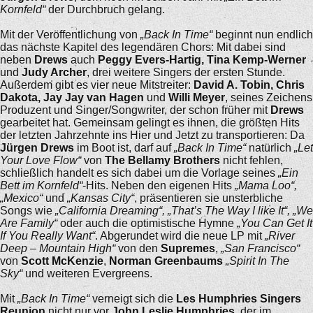
Kornfeld“
der Durchbruch gelang.
Mit der Veröffentlichung von
„Back In Time“
beginnt nun endlich
das nächste Kapitel des legendären Chors: Mit dabei sind
neben
Drews
auch
Peggy Evers-Hartig, Tina Kemp-Werner
und
Judy Archer
, drei weitere Singers der ersten Stunde.
Außerdem gibt es vier neue Mitstreiter:
David A. Tobin, Chris
Dakota, Jay Jay van Hagen
und
Willi Meyer
, seines Zeichens
Produzent und Singer/Songwriter, der schon früher mit
Drews
gearbeitet hat. Gemeinsam gelingt es ihnen, die größten Hits
der letzten Jahrzehnte ins Hier und Jetzt zu transportieren: Da
Jürgen Drews
im Boot ist, darf auf
„Back In Time“
natürlich
„Let
Your Love Flow“
von
The Bellamy Brothers
nicht fehlen,
schließlich handelt es sich dabei um die Vorlage seines
„Ein
Bett im Kornfeld“
-Hits. Neben den eigenen Hits
„Mama Loo“,
„Mexico“
und
„Kansas City“
, präsentieren sie unsterbliche
Songs wie
„California Dreaming“, „That’s The Way I like It“, „We
Are Family“
oder auch die optimistische Hymne
„You Can Get It
If You Really Want“
. Abgerundet wird die neue LP mit
„River
Deep – Mountain High“
von den
Supremes
,
„San Francisco“
von
Scott McKenzie
,
Norman Greenbaums
„Spirit In The
Sky“
und weiteren Evergreens.
Mit
„Back In Time“
verneigt sich die
Les Humphries Singers
Reunion
nicht nur vor
John Leslie Humphries
, der im