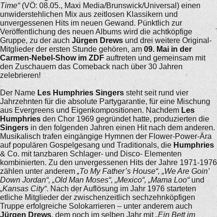
Time“
(VÖ: 08.05., Maxi Media/Brunswick/Universal) einen
unwiderstehlichen Mix aus zeitlosen Klassikern und
unvergessenen Hits im neuen Gewand. Pünktlich zur
Veröffentlichung des neuen Albums wird die achtköpfige
Gruppe, zu der auch
Jürgen Drews
und drei weitere Original-
Mitglieder der ersten Stunde gehören, am
09. Mai in der
Carmen-Nebel-Show im ZDF
auftreten und gemeinsam mit
den Zuschauern das Comeback nach über 30 Jahren
zelebrieren!
Der Name
Les Humphries Singers
steht seit rund vier
Jahrzehnten für die absolute Partygarantie, für eine Mischung
aus Evergreens und Eigenkompositionen. Nachdem
Les
Humphries
den Chor 1969 gegründet hatte, produzierten die
Singers
in den folgenden Jahren einen Hit nach dem anderen.
Musikalisch trafen eingängige Hymnen der Flower-Power-Ära
auf populären Gospelgesang und Traditionals, die
Humphries
& Co. mit tanzbaren Schlager- und Disco- Elementen
kombinierten. Zu den unvergessenen Hits der Jahre 1971-1976
zählen unter anderem
„To My Father’s House“, „We Are Goin’
Down Jordan“, „Old Man Moses“, „Mexico“, „Mama Loo“
und
„Kansas City“
. Nach der Auflösung im Jahr 1976 starteten
etliche Mitglieder der zwischenzeitlich sechzehnköpfigen
Truppe erfolgreiche Solokarrieren – unter anderem auch
Jürgen Drews
, dem noch im selben Jahr mit
„Ein Bett im