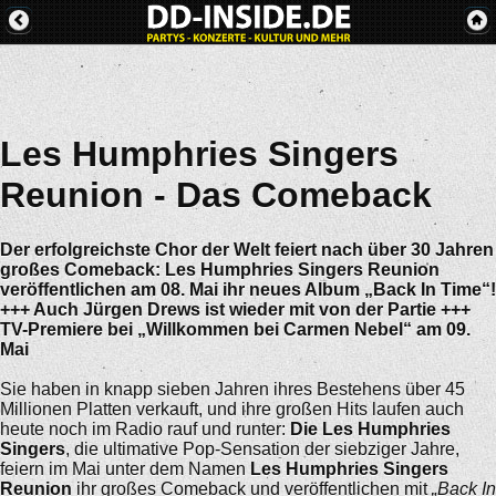
Les Humphries Singers
Reunion - Das Comeback
Der erfolgreichste Chor der Welt feiert nach über 30 Jahren
großes Comeback: Les Humphries Singers Reunion
veröffentlichen am 08. Mai ihr neues Album „Back In Time“!
+++ Auch Jürgen Drews ist wieder mit von der Partie +++
TV-Premiere bei „Willkommen bei Carmen Nebel“ am 09.
Mai
Sie haben in knapp sieben Jahren ihres Bestehens über 45
Millionen Platten verkauft, und ihre großen Hits laufen auch
heute noch im Radio rauf und runter:
Die Les Humphries
Singers
, die ultimative Pop-Sensation der siebziger Jahre,
feiern im Mai unter dem Namen
Les Humphries Singers
Reunion
ihr großes Comeback und veröffentlichen mit
„Back In