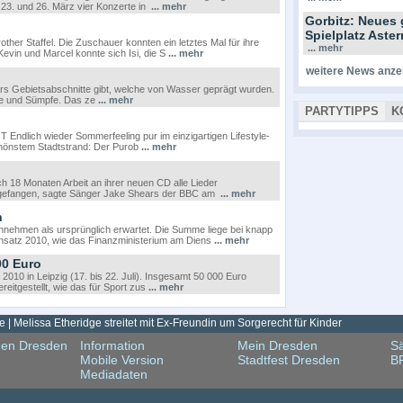
, 23. und 26. März vier Konzerte in
... mehr
Gorbitz: Neues 
Spielplatz Ast
her Staffel. Die Zuschauer konnten ein letztes Mal für ihre
... mehr
evin und Marcel konnte sich Isi, die S
... mehr
weitere News anze
ars Gebietsabschnitte gibt, welche von Wasser geprägt wurden.
te und Sümpfe. Das ze
... mehr
PARTYTIPPS
K
ch wieder Sommerfeeling pur im einzigartigen Lifestyle-
hönstem Stadtstrand: Der Purob
... mehr
h 18 Monaten Arbeit an ihrer neuen CD alle Lieder
gefangen, sagte Sänger Jake Shears der BBC am
... mehr
n
innehmen als ursprünglich erwartet. Die Summe liege bei knapp
sansatz 2010, wie das Finanzministerium am Diens
... mehr
00 Euro
2010 in Leipzig (17. bis 22. Juli). Insgesamt 50 000 Euro
eitgestellt, wie das für Sport zus
... mehr
| Melissa Etheridge streitet mit Ex-Freundin um Sorgerecht für Kinder
gen Dresden
Information
Mein Dresden
Sä
Mobile Version
Stadtfest Dresden
B
Mediadaten