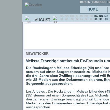
BERLIN
|
HAMBURG
|
V
|
HOME
SA
SO
MO
DI
MI
DO
FR
SA
SO
MO
AUGUST
01
02
03
04
05
06
07
08
09
10
NEWSTICKER
Melissa Etheridge streitet mit Ex-Freundin u
Die Rocksängerin Melissa Etheridge (49) und ihr
steuern auf einen Sorgerechtsstreit zu. Michaels h
die drei Jahre alten Zwillinge beantragt und will
wie US-Medien aus den Dokumenten zitierten. Ethe
Sorgerecht ausgesprochen.
Los Angeles . Die Rocksängerin Melissa Etheridge (4
(35) steuern auf einen Sorgerechtsstreit zu. Michaels h
drei Jahre alten Zwillinge beantragt und will Etherid
Medien aus den Dokumenten zitierten. Etheridge hat s
ausgesprochen.