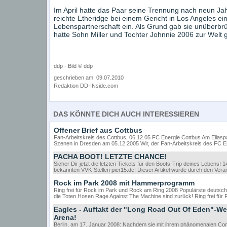
Im April hatte das Paar seine Trennung nach neun J
reichte Etheridge bei einem Gericht in Los Angeles ei
Lebenspartnerschaft ein. Als Grund gab sie unüberbrü
hatte Sohn Miller und Tochter Johnnie 2006 zur Welt 
ddp - Bild © ddp
geschrieben am: 09.07.2010
Redaktion DD-INside.com
DAS KÖNNTE DICH AUCH INTERESSIEREN
Offener Brief aus Cottbus
Fan-Arbeitskreis des Cottbus, 06.12.05 FC Energie Cottbus Am Eliasp
Szenen in Dresden am 05.12.2005 Wir, der Fan-Arbeitskreis des FC E
PACHA BOOT! LETZTE CHANCE!
Sicher Dir jetzt die letzten Tickets für den Boots-Trip deines Lebens!
bekannten VVK-Stellen pier15.de! Dieser Artikel wurde durch den Veran
Rock im Park 2008 mit Hammerprogramm
Ring frei für Rock im Park und Rock am Ring 2008 Populärste deutsc
die Toten Hosen Rage Against The Machine sind zurück! Ring frei fü
Eagles - Auftakt der "Long Road Out Of Eden"-Wel
Arena!
Berlin, am 17. Januar 2008: Nachdem sie mit ihrem phänomenalen C