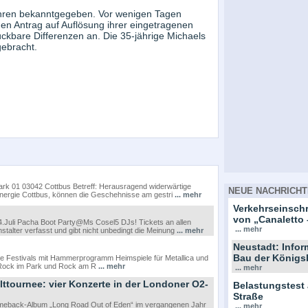
ahren bekanntgegeben. Vor wenigen Tagen
nen Antrag auf Auflösung ihrer eingetragenen
ckbare Differenzen an. Die 35-jährige Michaels
gebracht.
ark 01 03042 Cottbus Betreff: Herausragend widerwärtige
NEUE NACHRICHT
nergie Cottbus, können die Geschehnisse am gestri
... mehr
Verkehrseinsc
von „Canaletto 
 14.Juli Pacha Boot Party@Ms Cosel5 DJs! Tickets an allen
... mehr
stalter verfasst und gibt nicht unbedingt die Meinung
... mehr
Neustadt: Info
Bau der Königs
he Festivals mit Hammerprogramm Heimspiele für Metallica und
r Rock im Park und Rock am R
... mehr
... mehr
ttournee: vier Konzerte in der Londoner O2-
Belastungstest
Straße
omeback-Album „Long Road Out of Eden“ im vergangenen Jahr
... mehr