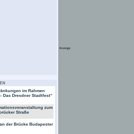
Anzeige
EN
hränkungen im Rahmen
– Das Dresdner Stadtfest“
rmationsveranstaltung zum
brücker Straße
 an der Brücke Budapester