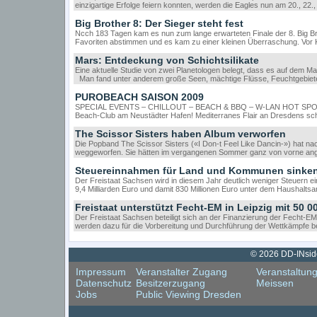
einzigartige Erfolge feiern konnten, werden die Eagles nun am 20., 22.
Big Brother 8: Der Sieger steht fest
Ncch 183 Tagen kam es nun zum lange erwarteten Finale der 8. Big Brot
Favoriten abstimmen und es kam zu einer kleinen Überraschung. Vor K
Mars: Entdeckung von Schichtsilikate
Eine aktuelle Studie von zwei Planetologen belegt, dass es auf dem M
Man fand unter anderem große Seen, mächtige Flüsse, Feuchtgebie
PUROBEACH SAISON 2009
SPECIAL EVENTS – CHILLOUT – BEACH & BBQ – W-LAN HOT SPOT Endli
Beach-Club am Neustädter Hafen! Mediterranes Flair an Dresdens sc
The Scissor Sisters haben Album verworfen
Die Popband The Scissor Sisters («I Don-t Feel Like Dancin-») hat nac
weggeworfen. Sie hätten im vergangenen Sommer ganz von vorne an
Steuereinnahmen für Land und Kommunen sinke
Der Freistaat Sachsen wird in diesem Jahr deutlich weniger Steuern e
9,4 Milliarden Euro und damit 830 Millionen Euro unter dem Haushalt
Freistaat unterstützt Fecht-EM in Leipzig mit 50 0
Der Freistaat Sachsen beteiligt sich an der Finanzierung der Fecht-EM 
werden dazu für die Vorbereitung und Durchführung der Wettkämpfe ber
© 2026 DD-INside 
Impressum
Veranstalter Zugang
Veranstaltun
Datenschutz
Besitzerzugang
Meissen
Jobs
Public Viewing Dresden
Cookie Consent plugin for the EU cookie law