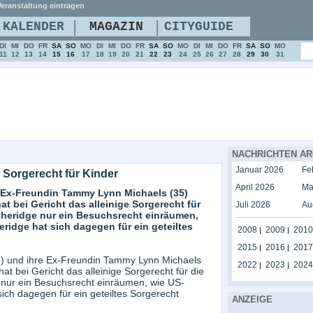
eranstaltung eintragen
|
|
KALENDER
MAGAZIN
CITYGUIDE
DI
MI
DO
FR
SA
SO
MO
DI
MI
DO
FR
SA
SO
MO
DI
MI
DO
FR
SA
SO
MO
11
12
13
14
15
16
17
18
19
20
21
22
23
24
25
26
27
28
29
30
31
NACHRICHTEN AR
Januar 2026
Fe
m Sorgerecht für Kinder
April 2026
Ma
e Ex-Freundin Tammy Lynn Michaels (35)
at bei Gericht das alleinige Sorgerecht für
Juli 2026
Au
 Etheridge nur ein Besuchsrecht einräumen,
ridge hat sich dagegen für ein geteiltes
2008
2009
2010
|
|
2015
2016
2017
|
|
9) und ihre Ex-Freundin Tammy Lynn Michaels
2022
2023
2024
|
|
at bei Gericht das alleinige Sorgerecht für die
ge nur ein Besuchsrecht einräumen, wie US-
ich dagegen für ein geteiltes Sorgerecht
ANZEIGE