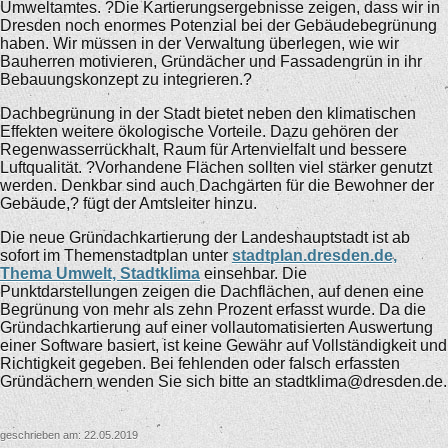
Umweltamtes. ?Die Kartierungsergebnisse zeigen, dass wir in
Dresden noch enormes Potenzial bei der Gebäudebegrünung
haben. Wir müssen in der Verwaltung überlegen, wie wir
Bauherren motivieren, Gründächer und Fassadengrün in ihr
Bebauungskonzept zu integrieren.?
Dachbegrünung in der Stadt bietet neben den klimatischen
Effekten weitere ökologische Vorteile. Dazu gehören der
Regenwasserrückhalt, Raum für Artenvielfalt und bessere
Luftqualität. ?Vorhandene Flächen sollten viel stärker genutzt
werden. Denkbar sind auch Dachgärten für die Bewohner der
Gebäude,? fügt der Amtsleiter hinzu.
Die neue Gründachkartierung der Landeshauptstadt ist ab
sofort im Themenstadtplan unter
stadtplan.dresden.de,
Thema Umwelt, Stadtklima
einsehbar. Die
Punktdarstellungen zeigen die Dachflächen, auf denen eine
Begrünung von mehr als zehn Prozent erfasst wurde. Da die
Gründachkartierung auf einer vollautomatisierten Auswertung
einer Software basiert, ist keine Gewähr auf Vollständigkeit und
Richtigkeit gegeben. Bei fehlenden oder falsch erfassten
Gründächern wenden Sie sich bitte an stadtklima@dresden.de.
geschrieben am: 22.05.2019