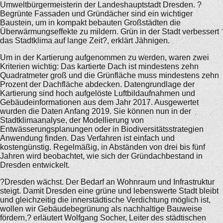
Umweltbürgermeisterin der Landeshauptstadt Dresden. ?
Begrünte Fassaden und Gründächer sind ein wichtiger
Baustein, um in kompakt bebauten Großstädten die
Überwärmungseffekte zu mildern. Grün in der Stadt verbessert
das Stadtklima auf lange Zeit?, erklärt Jähnigen.
Um in der Kartierung aufgenommen zu werden, waren zwei
Kriterien wichtig: Das kartierte Dach ist mindestens zehn
Quadratmeter groß und die Grünfläche muss mindestens zehn
Prozent der Dachfläche abdecken. Datengrundlage der
Kartierung sind hoch aufgelöste Luftbildaufnahmen und
Gebäudeinformationen aus dem Jahr 2017. Ausgewertet
wurden die Daten Anfang 2019. Sie können nun in der
Stadtklimaanalyse, der Modellierung von
Entwässerungsplanungen oder in Biodiversitätsstrategien
Anwendung finden. Das Verfahren ist einfach und
kostengünstig. Regelmäßig, in Abständen von drei bis fünf
Jahren wird beobachtet, wie sich der Gründachbestand in
Dresden entwickelt.
?Dresden wächst. Der Bedarf an Wohnraum und Infrastruktur
steigt. Damit Dresden eine grüne und lebenswerte Stadt bleibt
und gleichzeitig die innerstädtische Verdichtung möglich ist,
wollen wir Gebäudebegrünung als nachhaltige Bauweise
fördern,? erläutert Wolfgang Socher, Leiter des städtischen