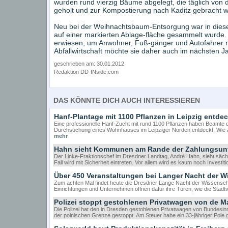
wurden rund vierzig Bäume abgelegt, die täglich vo
geholt und zur Kompostierung nach Kaditz gebracht 
Neu bei der Weihnachtsbaum-Entsorgung war in diesem
auf einer markierten Ablage-fläche gesammelt wurde.
erwiesen, um Anwohner, Fuß-gänger und Autofahrer ni
Abfallwirtschaft möchte sie daher auch im nächsten Ja
geschrieben am: 30.01.2012
Redaktion DD-INside.com
DAS KÖNNTE DICH AUCH INTERESSIEREN
Hanf-Plantage mit 1100 Pflanzen in Leipzig entdec
Eine professionelle Hanf-Zucht mit rund 1100 Pflanzen haben Beamte
Durchsuchung eines Wohnhauses im Leipziger Norden entdeckt. Wie am 
mehr
Hahn sieht Kommunen am Rande der Zahlungsunf
Der Linke-Fraktionschef im Dresdner Landtag, André Hahn, sieht sä
Fall wird mit Sicherheit eintreten. Vor allem wird es kaum noch Investi
Über 450 Veranstaltungen bei Langer Nacht der W
Zum achten Mal findet heute die Dresdner Lange Nacht der Wissenscha
Einrichtungen und Unternehmen öffnen dafür ihre Türen, wie die Stadtv
Polizei stoppt gestohlenen Privatwagen von de Ma
Die Polizei hat den in Dresden gestohlenen Privatwagen von Bundes
der polnischen Grenze gestoppt. Am Steuer habe ein 33-jähriger Pole