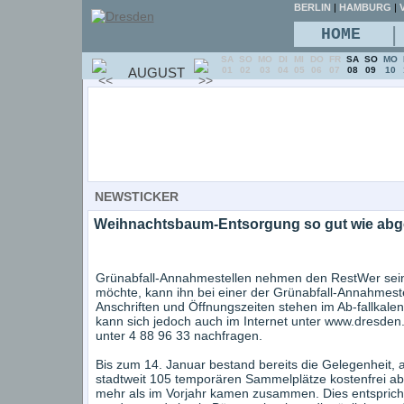
BERLIN
|
HAMBURG
|
V
|
HOME
SA
SO
MO
DI
MI
DO
FR
SA
SO
MO
AUGUST
01
02
03
04
05
06
07
08
09
10
NEWSTICKER
Weihnachtsbaum-Entsorgung so gut wie ab
Grünabfall-Annahmestellen nehmen den RestWer sei
möchte, kann ihn bei einer der Grünabfall-Annahmes
Anschriften und Öffnungszeiten stehen im Ab-fallkale
kann sich jedoch auch im Internet unter www.dresden.d
unter 4 88 96 33 nachfragen.
Bis zum 14. Januar bestand bereits die Gelegenheit
stadtweit 105 temporären Sammelplätze kostenfrei 
mehr als im Vorjahr kamen zusammen. Dies entsprich