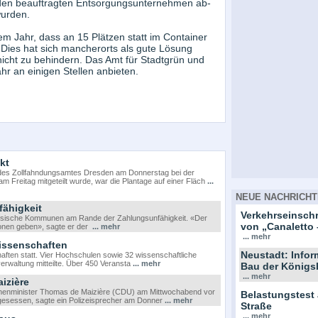
n den beauftragten Entsorgungsunternehmen ab-
wurden.
 Jahr, dass an 15 Plätzen statt im Container
 Dies hat sich mancherorts als gute Lösung
cht zu behindern. Das Amt für Stadtgrün und
hr an einigen Stellen anbieten.
kt
 des Zollfahndungsamtes Dresden am Donnerstag bei der
Freitag mitgeteilt wurde, war die Plantage auf einer Fläch
...
NEUE NACHRICHT
ähigkeit
Verkehrseinsc
chsische Kommunen am Rande der Zahlungsunfähigkeit. «Der
von „Canaletto 
tionen geben», sagte er der
... mehr
... mehr
issenschaften
Neustadt: Info
ften statt. Vier Hochschulen sowie 32 wissenschaftliche
erwaltung mitteilte. Über 450 Veransta
... mehr
Bau der Königs
... mehr
izière
innenminister Thomas de Maizière (CDU) am Mittwochabend vor
Belastungstest
 gesessen, sagte ein Polizeisprecher am Donner
... mehr
Straße
... mehr