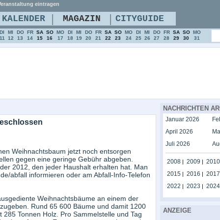
eranstaltung eintragen
|
|
KALENDER
MAGAZIN
CITYGUIDE
DI
MI
DO
FR
SA
SO
MO
DI
MI
DO
FR
SA
SO
MO
DI
MI
DO
FR
SA
SO
MO
11
12
13
14
15
16
17
18
19
20
21
22
23
24
25
26
27
28
29
30
31
NACHRICHTEN AR
Januar 2026
Fe
geschlossen
April 2026
Ma
Juli 2026
Au
nen Weihnachtsbaum jetzt noch entsorgen
tellen gegen eine geringe Gebühr abgeben.
2008
2009
2010
|
|
nder 2012, den jeder Haushalt erhalten hat. Man
2015
2016
2017
e/abfall informieren oder am Abfall-Info-Telefon
|
|
2022
2023
2024
|
|
, ausgediente Weihnachtsbäume an einem der
abzugeben. Rund 65 600 Bäume und damit 1200
ANZEIGE
t 285 Tonnen Holz. Pro Sammelstelle und Tag