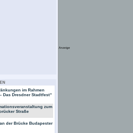
Anzeige
EN
hränkungen im Rahmen
– Das Dresdner Stadtfest“
rmationsveranstaltung zum
brücker Straße
 an der Brücke Budapester