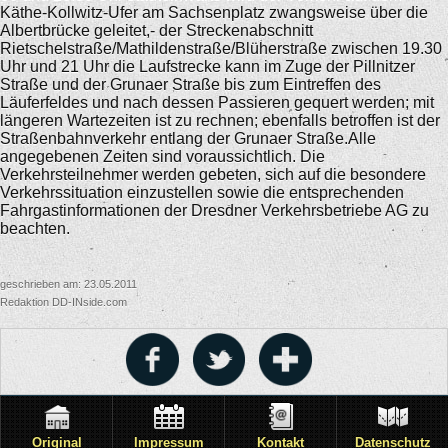
Käthe-Kollwitz-Ufer am Sachsenplatz zwangsweise über die
Albertbrücke geleitet,- der Streckenabschnitt
Rietschelstraße/Mathildenstraße/Blüherstraße zwischen 19.30
Uhr und 21 Uhr die Laufstrecke kann im Zuge der Pillnitzer
Straße und der Grunaer Straße bis zum Eintreffen des
Läuferfeldes und nach dessen Passieren gequert werden; mit
längeren Wartezeiten ist zu rechnen; ebenfalls betroffen ist der
Straßenbahnverkehr entlang der Grunaer Straße.Alle
angegebenen Zeiten sind voraussichtlich. Die
Verkehrsteilnehmer werden gebeten, sich auf die besondere
Verkehrssituation einzustellen sowie die entsprechenden
Fahrgastinformationen der Dresdner Verkehrsbetriebe AG zu
beachten.
geschrieben am: 23.05.2011
Redaktion DD-INside.com
Original
Impressum
Kontakt
Datenschutz