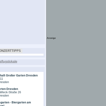
Anzeige
ONZERTTIPPS
chaft Großer Garten Dresden
 11
Dresden
rten Dresden
-Wieck-Straße 26
Dresden
garten - Biergarten am
usl