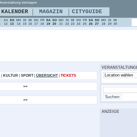
eranstaltung eintragen
|
|
KALENDER
MAGAZIN
CITYGUIDE
R
SA
SO
MO
DI
MI
DO
FR
SA
SO
MO
DI
MI
DO
FR
SA
SO
MO
DI
MI
1
12
13
14
15
16
17
18
19
20
21
22
23
24
25
26
27
28
29
30
VERANSTALTUNG
E
|
KULTUR
|
SPORT
|
ÜBERSICHT
|
TICKETS
>>
>>
ANZEIGE