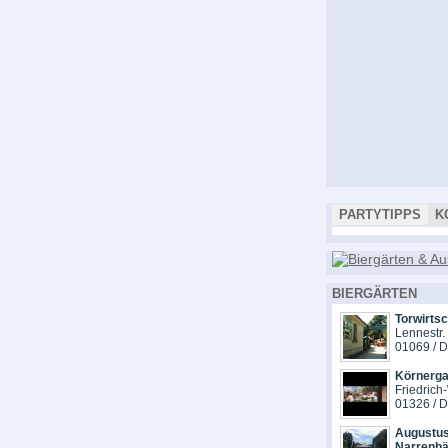
PARTYTIPPS
K
BIERGÄRTEN
Torwirts
Lennestr.
01069 / 
Körnerga
Friedrich
01326 / 
Augustus
Narrenhä