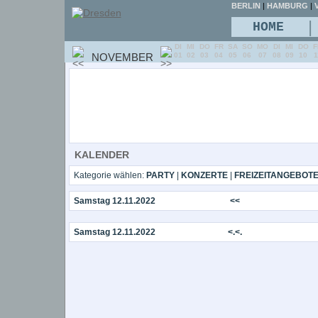
BERLIN
|
HAMBURG
|
V
|
HOME
DI
MI
DO
FR
SA
SO
MO
DI
MI
DO
F
NOVEMBER
01
02
03
04
05
06
07
08
09
10
1
KALENDER
Kategorie wählen:
PARTY
|
KONZERTE
|
FREIZEITANGEBOT
Samstag 12.11.2022
<<
Samstag 12.11.2022
<.<.