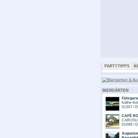
PARTYTIPPS
K
BIERGÄRTEN
Fährgart
Käthe-Kol
01307 / 
CAFÉ R
CARUSUF
01099 / 
Augustus
Narrenhä