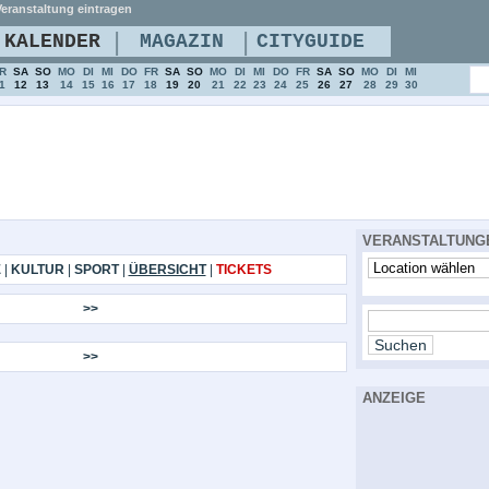
eranstaltung eintragen
|
|
KALENDER
MAGAZIN
CITYGUIDE
R
SA
SO
MO
DI
MI
DO
FR
SA
SO
MO
DI
MI
DO
FR
SA
SO
MO
DI
MI
1
12
13
14
15
16
17
18
19
20
21
22
23
24
25
26
27
28
29
30
VERANSTALTUNG
E
|
KULTUR
|
SPORT
|
ÜBERSICHT
|
TICKETS
>>
>>
ANZEIGE