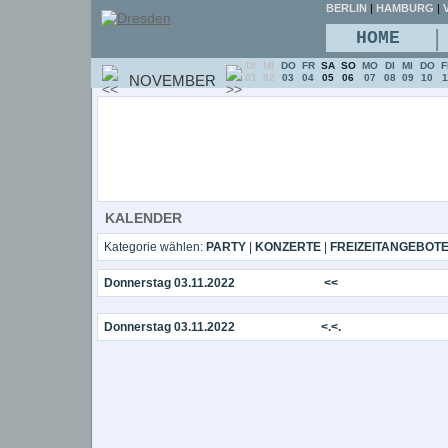
BERLIN
|
HAMBURG
|
V
|
HOME
DI
MI
DO
FR
SA
SO
MO
DI
MI
DO
F
NOVEMBER
01
02
03
04
05
06
07
08
09
10
1
KALENDER
Kategorie wählen:
PARTY
|
KONZERTE
|
FREIZEITANGEBOT
Donnerstag 03.11.2022
<<
Donnerstag 03.11.2022
<.<.