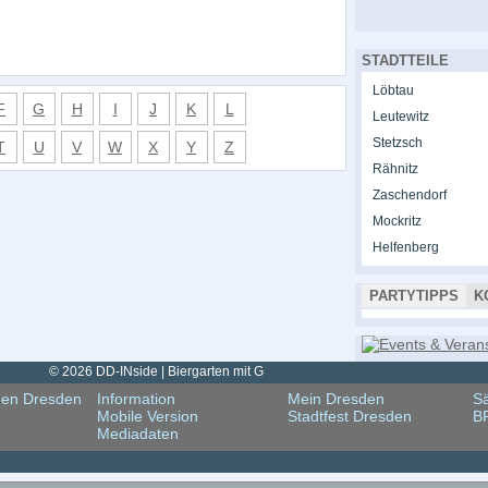
STADTTEILE
Löbtau
F
G
H
I
J
K
L
Leutewitz
Stetzsch
T
U
V
W
X
Y
Z
Rähnitz
Zaschendorf
Mockritz
Helfenberg
PARTYTIPPS
K
© 2026 DD-INside | Biergarten mit G
gen Dresden
Information
Mein Dresden
Sä
Mobile Version
Stadtfest Dresden
B
Mediadaten