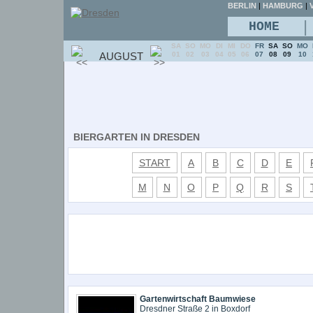
BERLIN
|
HAMBURG
|
V
|
HOME
SA
SO
MO
DI
MI
DO
FR
SA
SO
MO
AUGUST
01
02
03
04
05
06
07
08
09
10
BIERGARTEN IN DRESDEN
START
A
B
C
D
E
M
N
O
P
Q
R
S
Gartenwirtschaft Baumwiese
Dresdner Straße 2 in Boxdorf