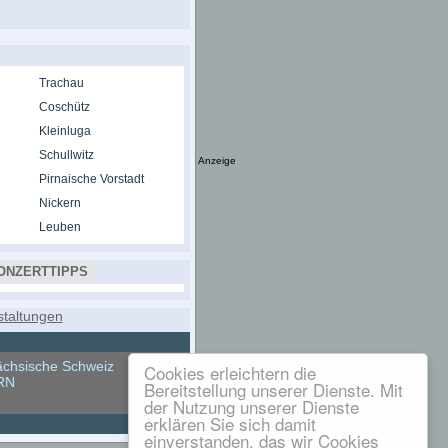
Trachau
Coschütz
Kleinluga
Schullwitz
Anzeige
Pirnaische Vorstadt
Nickern
Leuben
ONZERTTIPPS
chsische Schweiz
Cookies erleichtern die
RN
Bereitstellung unserer Dienste. Mit
der Nutzung unserer Dienste
erklären Sie sich damit
einverstanden, das wir Cookies