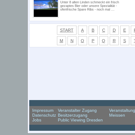
Unter 8 alten Linden schmeckt ein frisch
gezaptes Bier oder unsere Spezialität -
ofenfrische Spare Ribs - noch mal ....
START
A
B
C
D
E
M
N
O
P
Q
R
S
Impressum
Veranstalter Zugang
Veranstaltun
Datenschutz
Besitzerzugang
Meissen
Jobs
Public Viewing Dresden