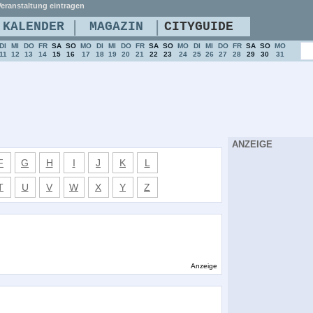
eranstaltung eintragen
|
|
KALENDER
MAGAZIN
CITYGUIDE
DI
MI
DO
FR
SA
SO
MO
DI
MI
DO
FR
SA
SO
MO
DI
MI
DO
FR
SA
SO
MO
11
12
13
14
15
16
17
18
19
20
21
22
23
24
25
26
27
28
29
30
31
ANZEIGE
F
G
H
I
J
K
L
T
U
V
W
X
Y
Z
Anzeige