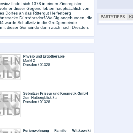
wicz findet sich 1378 in einem Zinsregister,
ohner dieser Gegend lebten hauptsächlich von
des Dorfes an das Rittergut Helfenberg
PARTYTIPPS
K
hnstrecke Dürrröhrsdorf-Weißig angebunden, die
994 wurde Schullwitz in die Großgemeinde
mit dieser Gemeinde dann auch nach Dresden.
Physio und Ergotherapie
Markt 2
Dresden / 01328
Sebnitzer Friseur und Kosmetik GmbH
Zum Hutbergblick 8a
Dresden / 01328
Ferienwohnung Familie Wittkowski