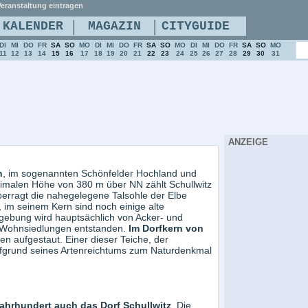
eranstaltung eintragen
|
|
KALENDER
MAGAZIN
CITYGUIDE
DI
MI
DO
FR
SA
SO
MO
DI
MI
DO
FR
SA
SO
MO
DI
MI
DO
FR
SA
SO
MO
11
12
13
14
15
16
17
18
19
20
21
22
23
24
25
26
27
28
29
30
31
ANZEIGE
n
, im sogenannten Schönfelder Hochland und
ximalen Höhe von 380 m über NN zählt Schullwitz
erragt die nahegelegene Talsohle der Elbe
, im seinem Kern sind noch einige alte
gebung wird hauptsächlich von Acker- und
e Wohnsiedlungen entstanden.
Im Dorfkern von
n aufgestaut. Einer dieser Teiche, der
aufgrund seines Artenreichtums zum Naturdenkmal
Jahrhundert auch das Dorf Schullwitz
. Die