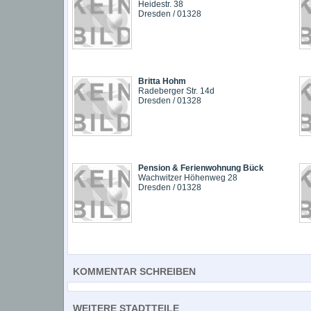
Heidestr. 38
Dresden / 01328
Britta Hohm
Radeberger Str. 14d
Dresden / 01328
Pension & Ferienwohnung Bück
Wachwitzer Höhenweg 28
Dresden / 01328
KOMMENTAR SCHREIBEN
WEITERE STADTTEILE