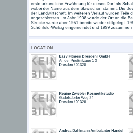
erste urkundliche Erwähnung für dieses Dorf als Schale
wobei der Name aus dem Slawischen stammt. Die Bew
der Landwirtschaft. Im weiteren Verlauf wurden Teile 
angeschlossen. Im Jahr 1908 wurde der Ort an die Ba
Strecke wurde aber 1951 bereits wieder stillgelegt. 1
Schönfeld-Weißig eingemeindet und 1999 zusammen 
LOCATION
Easy Fitness Dresden I GmbH
An der Prießnitzaue 1 3
Dresden / 01328
Regine Zwiebler Kosmetikstudio
Gadelsdorfer Weg 24
Dresden / 01328
Andrea Dahlmann Ambulanter Handel