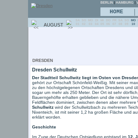
BERLIN
|
HAMBURG
|
V
|
HOME
SA
SO
MO
DI
MI
DO
FR
SA
SO
MO
AUGUST
01
02
03
04
05
06
07
08
09
10
DRESDEN
Dresden Schullwitz
Der Stadtteil Schullwitz liegt im Osten von Dresde
gehört zur Ortschaft Schönfeld-Weißig. Mit seiner ma
zu den höchstgelegenen Ortschaften Dresdens und üb
sogar um mehr als 250 Meter. Der Ort ist sehr dörflich
Bauerngehöfte erhalten geblieben und die nähere Um
Feldflächen dominiert, zwischen denen aber mehrer
Schullwitz
wird der Schullwitzbach zu mehreren Teiche
Nixenteich, ist mit seiner 1,2 ha großen Fläche und 
erklärt worden.
Geschichte
Im Zuge der Deutschen Ostsiedlung entstand im
12. 