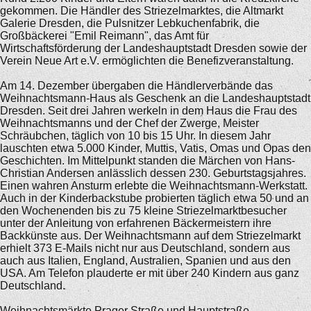
gekommen. Die Händler des Striezelmarktes, die Altmarkt
Galerie Dresden, die Pulsnitzer Lebkuchenfabrik, die
Großbäckerei "Emil Reimann", das Amt für
Wirtschaftsförderung der Landeshauptstadt Dresden sowie der
Verein Neue Art e.V. ermöglichten die Benefizveranstaltung.
Am 14. Dezember übergaben die Händlerverbände das
Weihnachtsmann-Haus als Geschenk an die Landeshauptstadt
Dresden. Seit drei Jahren werkeln in dem Haus die Frau des
Weihnachtsmanns und der Chef der Zwerge, Meister
Schräubchen, täglich von 10 bis 15 Uhr. In diesem Jahr
lauschten etwa 5.000 Kinder, Muttis, Vatis, Omas und Opas den
Geschichten. Im Mittelpunkt standen die Märchen von Hans-
Christian Andersen anlässlich dessen 230. Geburtstagsjahres.
Einen wahren Ansturm erlebte die Weihnachtsmann-Werkstatt.
Auch in der Kinderbackstube probierten täglich etwa 50 und an
den Wochenenden bis zu 75 kleine Striezelmarktbesucher
unter der Anleitung von erfahrenen Bäckermeistern ihre
Backkünste aus. Der Weihnachtsmann auf dem Striezelmarkt
erhielt 373 E-Mails nicht nur aus Deutschland, sondern aus
auch aus Italien, England, Australien, Spanien und aus den
USA. Am Telefon plauderte er mit über 240 Kindern aus ganz
Deutschland.
Weihnachtsmärkte Prager Straße und Hauptstraße