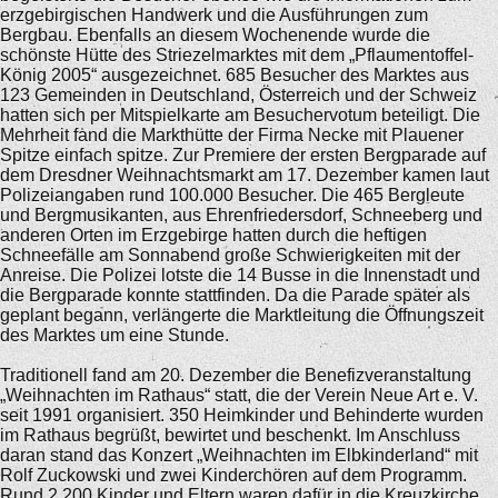
erzgebirgischen Handwerk und die Ausführungen zum
Bergbau. Ebenfalls an diesem Wochenende wurde die
schönste Hütte des Striezelmarktes mit dem „Pflaumentoffel-
König 2005“ ausgezeichnet. 685 Besucher des Marktes aus
123 Gemeinden in Deutschland, Österreich und der Schweiz
hatten sich per Mitspielkarte am Besuchervotum beteiligt. Die
Mehrheit fand die Markthütte der Firma Necke mit Plauener
Spitze einfach spitze. Zur Premiere der ersten Bergparade auf
dem Dresdner Weihnachtsmarkt am 17. Dezember kamen laut
Polizeiangaben rund 100.000 Besucher. Die 465 Bergleute
und Bergmusikanten, aus Ehrenfriedersdorf, Schneeberg und
anderen Orten im Erzgebirge hatten durch die heftigen
Schneefälle am Sonnabend große Schwierigkeiten mit der
Anreise. Die Polizei lotste die 14 Busse in die Innenstadt und
die Bergparade konnte stattfinden. Da die Parade später als
geplant begann, verlängerte die Marktleitung die Öffnungszeit
des Marktes um eine Stunde.
Traditionell fand am 20. Dezember die Benefizveranstaltung
„Weihnachten im Rathaus“ statt, die der Verein Neue Art e. V.
seit 1991 organisiert. 350 Heimkinder und Behinderte wurden
im Rathaus begrüßt, bewirtet und beschenkt. Im Anschluss
daran stand das Konzert „Weihnachten im Elbkinderland“ mit
Rolf Zuckowski und zwei Kinderchören auf dem Programm.
Rund 2.200 Kinder und Eltern waren dafür in die Kreuzkirche