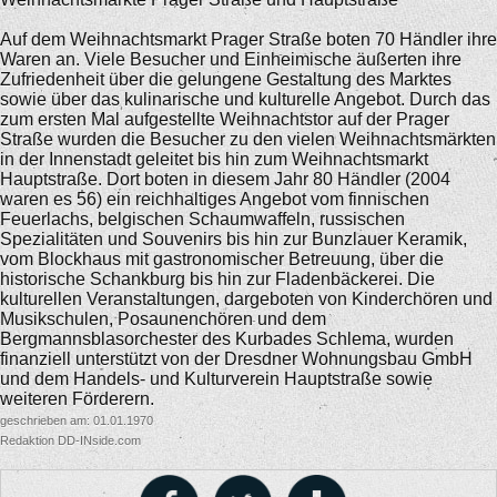
Auf dem Weihnachtsmarkt Prager Straße boten 70 Händler ihre
Waren an. Viele Besucher und Einheimische äußerten ihre
Zufriedenheit über die gelungene Gestaltung des Marktes
sowie über das kulinarische und kulturelle Angebot. Durch das
zum ersten Mal aufgestellte Weihnachtstor auf der Prager
Straße wurden die Besucher zu den vielen Weihnachtsmärkten
in der Innenstadt geleitet bis hin zum Weihnachtsmarkt
Hauptstraße. Dort boten in diesem Jahr 80 Händler (2004
waren es 56) ein reichhaltiges Angebot vom finnischen
Feuerlachs, belgischen Schaumwaffeln, russischen
Spezialitäten und Souvenirs bis hin zur Bunzlauer Keramik,
vom Blockhaus mit gastronomischer Betreuung, über die
historische Schankburg bis hin zur Fladenbäckerei. Die
kulturellen Veranstaltungen, dargeboten von Kinderchören und
Musikschulen, Posaunenchören und dem
Bergmannsblasorchester des Kurbades Schlema, wurden
finanziell unterstützt von der Dresdner Wohnungsbau GmbH
und dem Handels- und Kulturverein Hauptstraße sowie
weiteren Förderern.
geschrieben am: 01.01.1970
Redaktion DD-INside.com