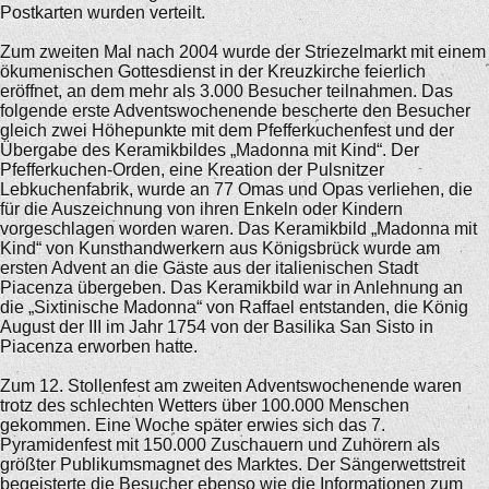
Postkarten wurden verteilt.
Zum zweiten Mal nach 2004 wurde der Striezelmarkt mit einem
ökumenischen Gottesdienst in der Kreuzkirche feierlich
eröffnet, an dem mehr als 3.000 Besucher teilnahmen. Das
folgende erste Adventswochenende bescherte den Besucher
gleich zwei Höhepunkte mit dem Pfefferkuchenfest und der
Übergabe des Keramikbildes „Madonna mit Kind“. Der
Pfefferkuchen-Orden, eine Kreation der Pulsnitzer
Lebkuchenfabrik, wurde an 77 Omas und Opas verliehen, die
für die Auszeichnung von ihren Enkeln oder Kindern
vorgeschlagen worden waren. Das Keramikbild „Madonna mit
Kind“ von Kunsthandwerkern aus Königsbrück wurde am
ersten Advent an die Gäste aus der italienischen Stadt
Piacenza übergeben. Das Keramikbild war in Anlehnung an
die „Sixtinische Madonna“ von Raffael entstanden, die König
August der III im Jahr 1754 von der Basilika San Sisto in
Piacenza erworben hatte.
Zum 12. Stollenfest am zweiten Adventswochenende waren
trotz des schlechten Wetters über 100.000 Menschen
gekommen. Eine Woche später erwies sich das 7.
Pyramidenfest mit 150.000 Zuschauern und Zuhörern als
größter Publikumsmagnet des Marktes. Der Sängerwettstreit
begeisterte die Besucher ebenso wie die Informationen zum