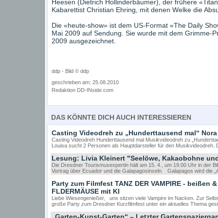
Heesen (Dietrich Hollinderbäumer), der frühere «Tit
Kabarettist Christian Ehring, mit denen Welke die Absur
Die «heute-show» ist dem US-Format «The Daily Sho
Mai 2009 auf Sendung. Sie wurde mit dem Grimme-P
2009 ausgezeichnet.
ddp - Bild © ddp
geschrieben am: 25.08.2010
Redaktion DD-INside.com
DAS KÖNNTE DICH AUCH INTERESSIEREN
Casting Videodreh zu „Hunderttausend mal“ Nora
Casting Videodreh Hunderttausend mal Musikvideodreh zu „Hundertta
Louisa sucht 2 Personen als Hauptdarsteller für den Musikvideodreh. D
Lesung: Livia Kleinert "Seelöwe, Kakaobohne u
Die Dresdner Tourismusexpertin hält am 15. 4., um 19.00 Uhr in der Bibl
Vortrag über Ecuador und die Galapagosinseln. Galapagos wird die „
Party zum Filmfest TANZ DER VAMPIRE - beißen 
FLDERMÄUSE mit KI
Liebe Wiesengenießer, uns sitzen viele Vampire im Nacken. Zur Selbstv
große Party zum Dresdner Kurzfilmfest unter ein aktuelles Thema geste
„Garten-Kunst-Garten“ – Letzter Gartenspazierga