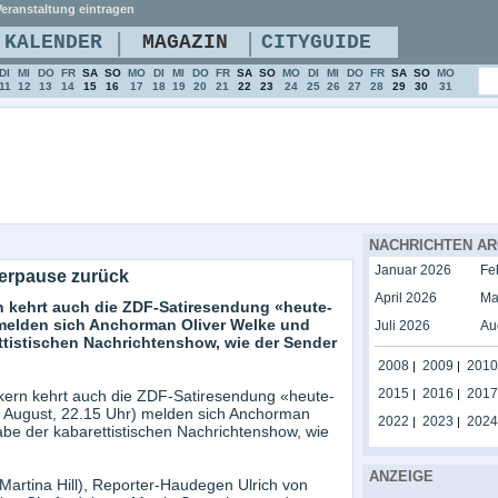
eranstaltung eintragen
|
|
KALENDER
MAGAZIN
CITYGUIDE
DI
MI
DO
FR
SA
SO
MO
DI
MI
DO
FR
SA
SO
MO
DI
MI
DO
FR
SA
SO
MO
11
12
13
14
15
16
17
18
19
20
21
22
23
24
25
26
27
28
29
30
31
NACHRICHTEN AR
Januar 2026
Fe
merpause zurück
April 2026
Ma
 kehrt auch die ZDF-Satiresendung «heute-
melden sich Anchorman Oliver Welke und
Juli 2026
Au
ttistischen Nachrichtenshow, wie der Sender
2008
2009
2010
|
|
2015
2016
2017
kern kehrt auch die ZDF-Satiresendung «heute-
|
|
 August, 22.15 Uhr) melden sich Anchorman
2022
2023
2024
|
|
be der kabarettistischen Nachrichtenshow, wie
ANZEIGE
(Martina Hill), Reporter-Haudegen Ulrich von