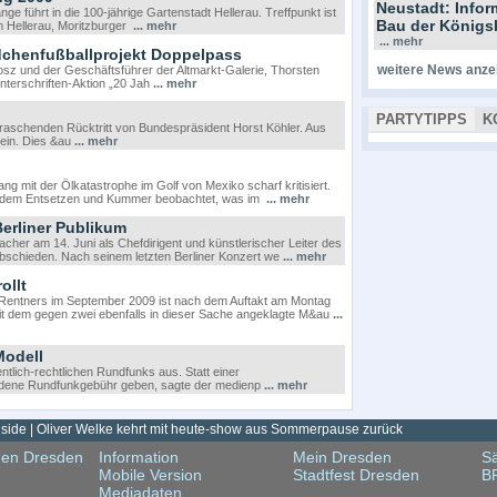
Neustadt: Info
e führt in die 100-jährige Gartenstadt Hellerau. Treffpunkt ist
Bau der Königs
n Hellerau, Moritzburger
... mehr
... mehr
dchenfußballprojekt Doppelpass
weitere News anze
z und der Geschäftsführer der Altmarkt-Galerie, Thorsten
nterschriften-Aktion „20 Jah
... mehr
PARTYTIPPS
K
rraschenden Rücktritt von Bundespräsident Horst Köhler. Aus
sein. Dies &au
... mehr
mit der Ölkatastrophe im Golf von Mexiko scharf kritisiert.
hsendem Entsetzen und Kummer beobachtet, was im
... mehr
erliner Publikum
her am 14. Juni als Chefdirigent und künstlerischer Leiter des
schieden. Nach seinem letzten Berliner Konzert we
... mehr
ollt
Rentners im September 2009 ist nach dem Auftakt am Montag
t dem gegen zwei ebenfalls in dieser Sache angeklagte M&au
...
Modell
tlich-rechtlichen Rundfunks aus. Statt einer
dene Rundfunkgebühr geben, sagte der medienp
... mehr
ide | Oliver Welke kehrt mit heute-show aus Sommerpause zurück
gen Dresden
Information
Mein Dresden
Sä
Mobile Version
Stadtfest Dresden
B
Mediadaten