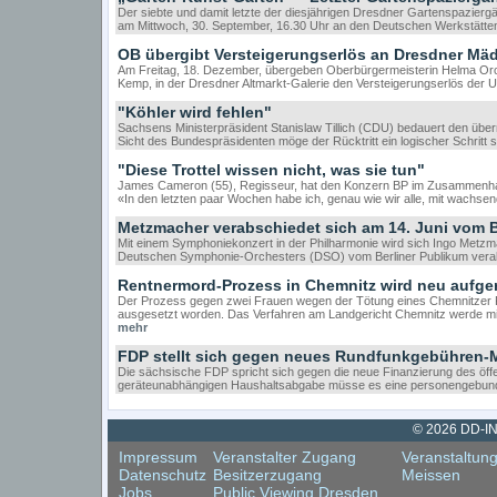
Der siebte und damit letzte der diesjährigen Dresdner Gartenspaziergäng
am Mittwoch, 30. September, 16.30 Uhr an den Deutschen Werkstätte
OB übergibt Versteigerungserlös an Dresdner Mä
Am Freitag, 18. Dezember, übergeben Oberbürgermeisterin Helma Oros
Kemp, in der Dresdner Altmarkt-Galerie den Versteigerungserlös der U
"Köhler wird fehlen"
Sachsens Ministerpräsident Stanislaw Tillich (CDU) bedauert den übe
Sicht des Bundespräsidenten möge der Rücktritt ein logischer Schritt 
"Diese Trottel wissen nicht, was sie tun"
James Cameron (55), Regisseur, hat den Konzern BP im Zusammenhang 
«In den letzten paar Wochen habe ich, genau wie wir alle, mit wac
Metzmacher verabschiedet sich am 14. Juni vom B
Mit einem Symphoniekonzert in der Philharmonie wird sich Ingo Metzmac
Deutschen Symphonie-Orchesters (DSO) vom Berliner Publikum verab
Rentnermord-Prozess in Chemnitz wird neu aufger
Der Prozess gegen zwei Frauen wegen der Tötung eines Chemnitzer 
ausgesetzt worden. Das Verfahren am Landgericht Chemnitz werde mi
mehr
FDP stellt sich gegen neues Rundfunkgebühren-
Die sächsische FDP spricht sich gegen die neue Finanzierung des öffen
geräteunabhängigen Haushaltsabgabe müsse es eine personengebun
© 2026 DD-INs
Impressum
Veranstalter Zugang
Veranstaltun
Datenschutz
Besitzerzugang
Meissen
Jobs
Public Viewing Dresden
Cookie Consent plugin for the EU cookie law