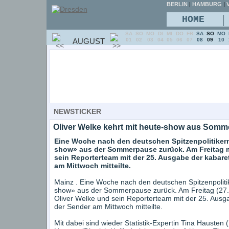
BERLIN
|
HAMBURG
|
V
|
HOME
SA
SO
MO
DI
MI
DO
FR
SA
SO
MO
AUGUST
01
02
03
04
05
06
07
08
09
10
NEWSTICKER
Oliver Welke kehrt mit heute-show aus Som
Eine Woche nach den deutschen Spitzenpolitikern
show» aus der Sommerpause zurück. Am Freitag 
sein Reporterteam mit der 25. Ausgabe der kabare
am Mittwoch mitteilte.
Mainz . Eine Woche nach den deutschen Spitzenpoliti
show» aus der Sommerpause zurück. Am Freitag (27.
Oliver Welke und sein Reporterteam mit der 25. Ausga
der Sender am Mittwoch mitteilte.
Mit dabei sind wieder Statistik-Expertin Tina Hausten 