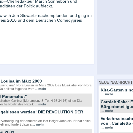
anic»-Chefredakteur Martin Sonneborn und
ditäten der Politik aufdeckt.
w with Jon Stewart» nachempfunden und ging im
reis 2010 und dem Deutschen Comedypreis
 Louisa im März 2009
NEUE NACHRICHT
usend mal“ Nora Louisa im März 2009 Das Musiklabel von Nora
u solltest folgende Vorr
... mehr
Kita-Gärten sind
... mehr
nd Panamahut"
iothek Gorbitz (Merianplatz 3, Tel. 4 16 34 16) einen Dia-
Carolabrücke: F
Arche Noah“ des Pazifik
... mehr
Bürgerbeteiligu
... mehr
& gebissen werden! DIE REVOLUTION DER
Verkehrseinsc
erteidigung der anderen Art lädt Holger John ein. Er hat seine
von „Canaletto 
llt und fordert dazu a
... mehr
... mehr
ng 2009