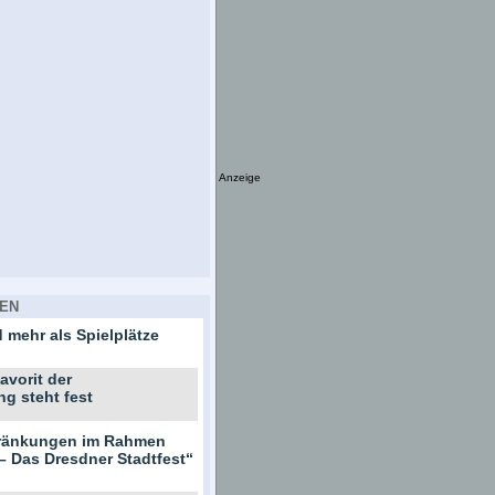
Anzeige
EN
 mehr als Spielplätze
avorit der
ng steht fest
hränkungen im Rahmen
– Das Dresdner Stadtfest“