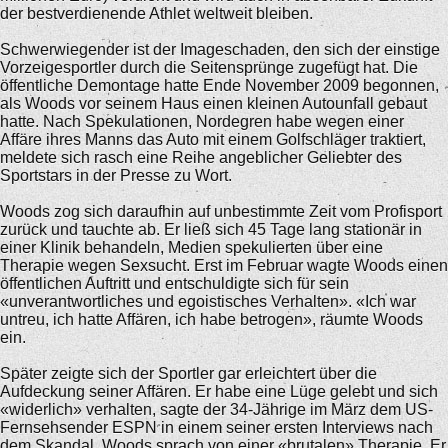
der bestverdienende Athlet weltweit bleiben.
Schwerwiegender ist der Imageschaden, den sich der einstige
Vorzeigesportler durch die Seitensprünge zugefügt hat. Die
öffentliche Demontage hatte Ende November 2009 begonnen,
als Woods vor seinem Haus einen kleinen Autounfall gebaut
hatte. Nach Spekulationen, Nordegren habe wegen einer
Affäre ihres Manns das Auto mit einem Golfschläger traktiert,
meldete sich rasch eine Reihe angeblicher Geliebter des
Sportstars in der Presse zu Wort.
Woods zog sich daraufhin auf unbestimmte Zeit vom Profisport
zurück und tauchte ab. Er ließ sich 45 Tage lang stationär in
einer Klinik behandeln, Medien spekulierten über eine
Therapie wegen Sexsucht. Erst im Februar wagte Woods einen
öffentlichen Auftritt und entschuldigte sich für sein
«unverantwortliches und egoistisches Verhalten». «Ich war
untreu, ich hatte Affären, ich habe betrogen», räumte Woods
ein.
Später zeigte sich der Sportler gar erleichtert über die
Aufdeckung seiner Affären. Er habe eine Lüge gelebt und sich
«widerlich» verhalten, sagte der 34-Jährige im März dem US-
Fernsehsender ESPN in einem seiner ersten Interviews nach
dem Skandal. Woods sprach von einer «brutalen» Therapie. Er