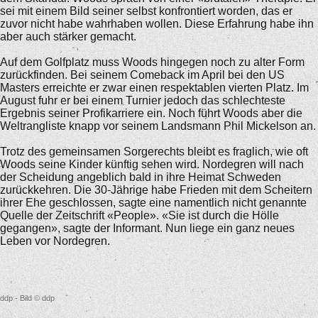
sei mit einem Bild seiner selbst konfrontiert worden, das er
zuvor nicht habe wahrhaben wollen. Diese Erfahrung habe ihn
aber auch stärker gemacht.
Auf dem Golfplatz muss Woods hingegen noch zu alter Form
zurückfinden. Bei seinem Comeback im April bei den US
Masters erreichte er zwar einen respektablen vierten Platz. Im
August fuhr er bei einem Turnier jedoch das schlechteste
Ergebnis seiner Profikarriere ein. Noch führt Woods aber die
Weltrangliste knapp vor seinem Landsmann Phil Mickelson an.
Trotz des gemeinsamen Sorgerechts bleibt es fraglich, wie oft
Woods seine Kinder künftig sehen wird. Nordegren will nach
der Scheidung angeblich bald in ihre Heimat Schweden
zurückkehren. Die 30-Jährige habe Frieden mit dem Scheitern
ihrer Ehe geschlossen, sagte eine namentlich nicht genannte
Quelle der Zeitschrift «People». «Sie ist durch die Hölle
gegangen», sagte der Informant. Nun liege ein ganz neues
Leben vor Nordegren.
ddp - Bild © ddp