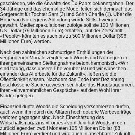
geschieden, wie die Anwälte des Ex-Paars bekanntgaben. Der
34-Jährige und das ehemalige Model teilen sich demnach das
Sorgerecht für Tochter Sam (3) und Sohn Charlie (1). Über die
Höhe von Nordegrens Abfindung wurde Stillschweigen
gewahrt. Medienspekulationen zufolge soll sie 100 Millionen
US-Dollar (79 Millionen Euro) erhalten, laut der Zeitschrift
«People» könnten es auch bis zu 500 Millionen Dollar (396
Millionen Euro) werden.
Nach den zahlreichen schmutzigen Enthüllungen der
vergangenen Monate zeigten sich Woods und Nordegren in
ihrer gemeinsamen Stellungnahme betont harmonisch. «Wir
sind traurig, dass unsere Ehe vorüber ist und wir wünschen
einander das Allerbeste für die Zukunft», ließen sie die
Öffentlichkeit wissen. Nachdem das Ende ihrer Beziehung
beschlossene Sache gewesen sei, habe das Hauptaugenmerk
ihrer «einvernehmlichen Gespräche» auf dem Wohl ihrer
Kinder gelegen.
Finanziell dürfte Woods die Scheidung verschmerzen dürfen,
auch wenn ihm durch die Affären hoch dotierte Werbeverträge
verloren gegangen sind. Nach Einschätzung des
Wirtschaftsmagazins «Forbes» vom Juni hat Woods in den
zurückliegenden zwölf Monaten 105 Millionen Dollar (83
Millionen Euro) verdient und wird auch in absehbarer Zukunft