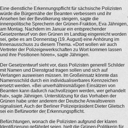
Eine dienstliche Erkennungspflicht für sächsische Polizisten
würde die Bürgernähe der Beamten verbessern und ihr
Ansehen bei der Bevölkerung steigern, sagte die
innenpolitische Sprecherin der Grünen-Fraktion, Eva Jähnigen,
am Montag. Nachdem im Januar ein entsprechender
Gesetzentwurf von den Grünen im Landtag eingereicht worden
sei, gebe es am Donnerstag (19. August) eine Anhörung im
Innenausschuss zu diesem Thema. «Dort wollen wir auch
Vertreter der Polizeigewerkschaften zu Wort kommen lassen
und ihre Positionen hören», sagte Jähnigen.
Der Gesetzentwurf sieht vor, dass Polizisten generell Schilder
mit Namen und Dienstgrad tragen sollen und sich auf
Verlangen ausweisen müssen. Im Großeinsatz könnte das
Namensschild durch ein individualisierbares Kennzeichen
ersetzt werden. «Bei unverhältnismäßigen Einsätzen von
Beamten kann dadurch nachvollzogen werden, wer gehandelt
hat», sagte Jähnigen. Unterstützung für das Vorhaben der
Grünen habe unter anderem der Deutsche Anwaltsverein
signalisiert. Auch der Berliner Polizeipräsident Dieter Glietsch
sei ein Befürworter der Erkennungspflicht.
Befürchtungen, wonach die Polizisten aufgrund der klaren
Identifizierung gefährdet seien, hielt die Grünen-Politikerin für