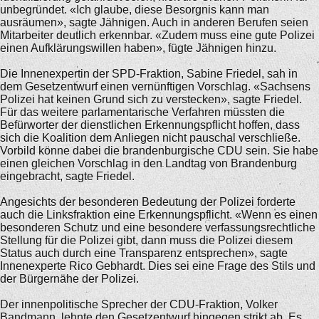
unbegründet. «Ich glaube, diese Besorgnis kann man
ausräumen», sagte Jähnigen. Auch in anderen Berufen seien
Mitarbeiter deutlich erkennbar. «Zudem muss eine gute Polizei
einen Aufklärungswillen haben», fügte Jähnigen hinzu.
Die Innenexpertin der SPD-Fraktion, Sabine Friedel, sah in
dem Gesetzentwurf einen vernünftigen Vorschlag. «Sachsens
Polizei hat keinen Grund sich zu verstecken», sagte Friedel.
Für das weitere parlamentarische Verfahren müssten die
Befürworter der dienstlichen Erkennungspflicht hoffen, dass
sich die Koalition dem Anliegen nicht pauschal verschließe.
Vorbild könne dabei die brandenburgische CDU sein. Sie habe
einen gleichen Vorschlag in den Landtag von Brandenburg
eingebracht, sagte Friedel.
Angesichts der besonderen Bedeutung der Polizei forderte
auch die Linksfraktion eine Erkennungspflicht. «Wenn es einen
besonderen Schutz und eine besondere verfassungsrechtliche
Stellung für die Polizei gibt, dann muss die Polizei diesem
Status auch durch eine Transparenz entsprechen», sagte
Innenexperte Rico Gebhardt. Dies sei eine Frage des Stils und
der Bürgernähe der Polizei.
Der innenpolitische Sprecher der CDU-Fraktion, Volker
Bandmann, lehnte den Gesetzentwurf hingegen strikt ab. Es