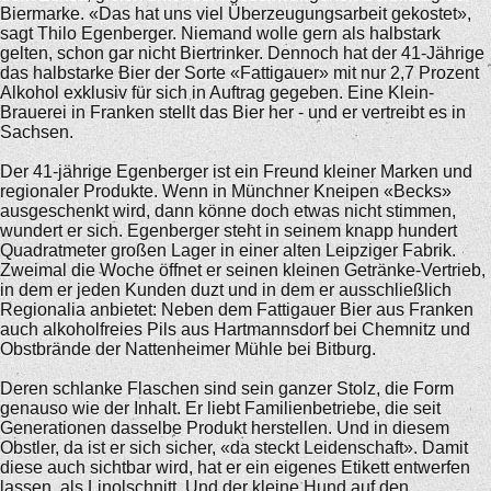
Biermarke. «Das hat uns viel Überzeugungsarbeit gekostet»,
sagt Thilo Egenberger. Niemand wolle gern als halbstark
gelten, schon gar nicht Biertrinker. Dennoch hat der 41-Jährige
das halbstarke Bier der Sorte «Fattigauer» mit nur 2,7 Prozent
Alkohol exklusiv für sich in Auftrag gegeben. Eine Klein-
Brauerei in Franken stellt das Bier her - und er vertreibt es in
Sachsen.
Der 41-jährige Egenberger ist ein Freund kleiner Marken und
regionaler Produkte. Wenn in Münchner Kneipen «Becks»
ausgeschenkt wird, dann könne doch etwas nicht stimmen,
wundert er sich. Egenberger steht in seinem knapp hundert
Quadratmeter großen Lager in einer alten Leipziger Fabrik.
Zweimal die Woche öffnet er seinen kleinen Getränke-Vertrieb,
in dem er jeden Kunden duzt und in dem er ausschließlich
Regionalia anbietet: Neben dem Fattigauer Bier aus Franken
auch alkoholfreies Pils aus Hartmannsdorf bei Chemnitz und
Obstbrände der Nattenheimer Mühle bei Bitburg.
Deren schlanke Flaschen sind sein ganzer Stolz, die Form
genauso wie der Inhalt. Er liebt Familienbetriebe, die seit
Generationen dasselbe Produkt herstellen. Und in diesem
Obstler, da ist er sich sicher, «da steckt Leidenschaft». Damit
diese auch sichtbar wird, hat er ein eigenes Etikett entwerfen
lassen, als Linolschnitt. Und der kleine Hund auf den