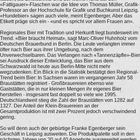
«Fattigauer»-Flaschen war die Idee von Thomas Müller, Grafik-
Professor an der Hochschule für Grafik und Buchkunst Leipzig.
«Hundebier» sagen auch viele, meint Egenberger. Aber das
Etikett präge sich ein - «und es spricht vor allem Frauen an».
Regionales Bier mit Tradition und Herkunft liegt bundesweit im
Trend. «Bier braucht Heimat», sagt Marc-Oliver Huhnholz vom
Deutschen Brauerbund in Berlin. Die Leute verlangten immer
öfter nach Bier aus ihrer Umgebung, nach dem
Unverwechselbaren. Das Verlangen nach «Tannenzäpfle»-Bier
sei Ausdruck dieser Entwicklung, das Bier aus dem
Schwarzwald ist heute aus Berlin-Mitte nicht mehr
wegzudenken. Ein Blick in die Statistik bestätigt den Regional-
Trend beim Bier: In Sachsen waren im vergangenen Jahr 58
Braustätten registriert - Großbrauereien ebenso wie
Gaststätten, die in nur kleinen Mengen ihr eigenes Bier
herstellen - insgesamt fast doppelt so viele wie 1995.
Deutschlandweit stieg die Zahl der Braustätten von 1282 auf
1327. Der Anteil der Klein-Brauereien an der
Gesamtproduktion ist mit zwei Prozent jedoch verschwindend
gering.
So will denn auch der gebürtige Franke Egenberger sein
Geschäft in Leipzig ausweiten. Die Produktpalette soll in den
nächsten Jahren von 20 auf 40 Angebote ausgeweitet werden,