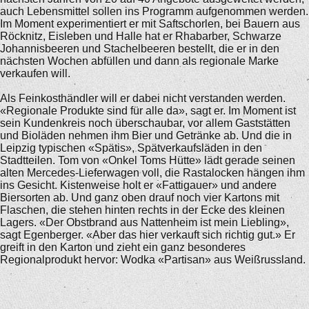
auch Lebensmittel sollen ins Programm aufgenommen werden.
Im Moment experimentiert er mit Saftschorlen, bei Bauern aus
Röcknitz, Eisleben und Halle hat er Rhabarber, Schwarze
Johannisbeeren und Stachelbeeren bestellt, die er in den
nächsten Wochen abfüllen und dann als regionale Marke
verkaufen will.
Als Feinkosthändler will er dabei nicht verstanden werden.
«Regionale Produkte sind für alle da», sagt er. Im Moment ist
sein Kundenkreis noch überschaubar, vor allem Gaststätten
und Bioläden nehmen ihm Bier und Getränke ab. Und die in
Leipzig typischen «Spätis», Spätverkaufsläden in den
Stadtteilen. Tom von «Onkel Toms Hütte» lädt gerade seinen
alten Mercedes-Lieferwagen voll, die Rastalocken hängen ihm
ins Gesicht. Kistenweise holt er «Fattigauer» und andere
Biersorten ab. Und ganz oben drauf noch vier Kartons mit
Flaschen, die stehen hinten rechts in der Ecke des kleinen
Lagers. «Der Obstbrand aus Nattenheim ist mein Liebling»,
sagt Egenberger. «Aber das hier verkauft sich richtig gut.» Er
greift in den Karton und zieht ein ganz besonderes
Regionalprodukt hervor: Wodka «Partisan» aus Weißrussland.