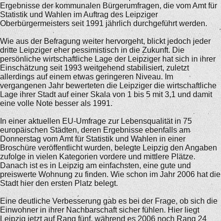
Ergebnisse der kommunalen Bürgerumfragen, die vom Amt für
Statistik und Wahlen im Auftrag des Leipziger
Oberbürgermeisters seit 1991 jährlich durchgeführt werden.
Wie aus der Befragung weiter hervorgeht, blickt jedoch jeder
dritte Leipziger eher pessimistisch in die Zukunft. Die
persönliche wirtschaftliche Lage der Leipziger hat sich in ihrer
Einschätzung seit 1993 weitgehend stabilisiert, zuletzt
allerdings auf einem etwas geringeren Niveau. Im
vergangenen Jahr bewerteten die Leipziger die wirtschaftliche
Lage ihrer Stadt auf einer Skala von 1 bis 5 mit 3,1 und damit
eine volle Note besser als 1991.
In einer aktuellen EU-Umfrage zur Lebensqualität in 75
europäischen Städten, deren Ergebnisse ebenfalls am
Donnerstag vom Amt für Statistik und Wahlen in einer
Broschüre veröffentlicht wurden, belegte Leipzig den Angaben
zufolge in vielen Kategorien vordere und mittlere Plätze.
Danach ist es in Leipzig am einfachsten, eine gute und
preiswerte Wohnung zu finden. Wie schon im Jahr 2006 hat die
Stadt hier den ersten Platz belegt.
Eine deutliche Verbesserung gab es bei der Frage, ob sich die
Einwohner in ihrer Nachbarschaft sicher fühlen. Hier liegt
Leipzig jetzt auf Rang fünf, während es 2006 noch Rang 24