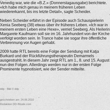
Venedig war, wie die «B.Z.» (Donnerstagausgabe) berichtete.
«Ich habe mich genau in meinem früheren Leben
wiedererkannt, bis ins letzte Detail», sagte Scheider.
Neben Scheider erfährt in der Episode auch Schauspielerin
Xenia Seeberg (38) etwas über ihr früheres Leben. «Ich war in
meinem ersten Leben eine Hexe», verriet Seeberg. Als Heilerin
Margarete Kaufmann soll sie im 16. Jahrhundert von der Kirche
verfolgt worden sein. In Trance habe sie sogar ihre öffentliche
Verbrennung vor Augen gehabt.
2009 hatte RTL bereits eine Folge der Sendung mit Katja
Burkard und der Rückführungstherapeutin Demarmels
ausgestrahlt. In diesem Jahr zeigt RTL am 1., 8. und 15. August
nun drei Folgen. Allerdings werden nur in der ersten Folge
Prominente hypnotisiert, wie der Sender mitteilte.
ddp - Bild © ddp
geschrieben am: 24.06.2010
Redaktion DD-INside.com