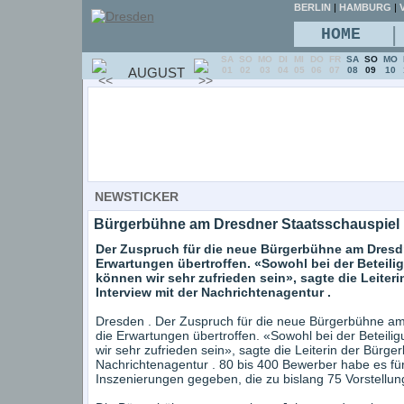
BERLIN
|
HAMBURG
|
V
|
HOME
SA
SO
MO
DI
MI
DO
FR
SA
SO
MO
AUGUST
01
02
03
04
05
06
07
08
09
10
NEWSTICKER
Bürgerbühne am Dresdner Staatsschauspiel 
Der Zuspruch für die neue Bürgerbühne am Dresdn
Erwartungen übertroffen. «Sowohl bei der Beteil
können wir sehr zufrieden sein», sagte die Leiter
Interview mit der Nachrichtenagentur .
Dresden . Der Zuspruch für die neue Bürgerbühne am 
die Erwartungen übertroffen. «Sowohl bei der Beteil
wir sehr zufrieden sein», sagte die Leiterin der Bürge
Nachrichtenagentur . 80 bis 400 Bewerber habe es für
Inszenierungen gegeben, die zu bislang 75 Vorstellung