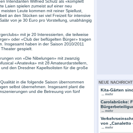
 Intendanten Wilfried Schulz als «komplett
e Laien spielen zumeist auf einer neu
 meisten Leute kommen mit reiner Spiellust,
it an den Stücken sei viel Freizeit für intensive
Salär von je 30 Euro pro Vorstellung, unabhängig
erclubs» mit je 20 Interessierten, die teilweise
ger» oder «Club der beflügelten Bürger» tragen
n. Insgesamt haben in der Saison 2010/2011
Theater gespielt.
erungen von «Die Nibelungen» mit zwanzig
Musical «Anatevka» mit 28 Amateurdarstellern,
 und den Dresdner Kapellsolisten für die große
 Qualität in die folgende Saison übernommen
NEUE NACHRICHT
rungen selbst übernehmen. Insgesamt plant die
Kita-Gärten sind
 Inszenierungen und die Betreuung von fünf
... mehr
Carolabrücke: F
Bürgerbeteiligu
... mehr
Verkehrseinsc
von „Canaletto 
... mehr