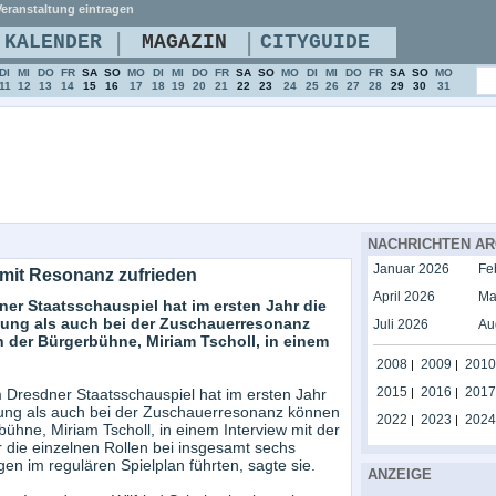
eranstaltung eintragen
|
|
KALENDER
MAGAZIN
CITYGUIDE
DI
MI
DO
FR
SA
SO
MO
DI
MI
DO
FR
SA
SO
MO
DI
MI
DO
FR
SA
SO
MO
11
12
13
14
15
16
17
18
19
20
21
22
23
24
25
26
27
28
29
30
31
NACHRICHTEN AR
Januar 2026
Fe
mit Resonanz zufrieden
April 2026
Ma
er Staatsschauspiel hat im ersten Jahr die
igung als auch bei der Zuschauerresonanz
Juli 2026
Au
in der Bürgerbühne, Miriam Tscholl, in einem
2008
2009
2010
|
|
2015
2016
2017
Dresdner Staatsschauspiel hat im ersten Jahr
|
|
igung als auch bei der Zuschauerresonanz können
2022
2023
2024
|
|
rbühne, Miriam Tscholl, in einem Interview mit der
 die einzelnen Rollen bei insgesamt sechs
en im regulären Spielplan führten, sagte sie.
ANZEIGE