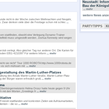
Neustadt: Info
Bau der Königs
... mehr
weitere News anze
 Pfunde nicht in der Woche zwischen Weihnachten und Neujahr,
 Zwar denken viele über die Festtage schon mit schlec
...
PARTYTIPPS
K
ken stattfinden, obwohl eine Verlegung Dynamo-Trainer
ttelfeld muss umgestellt werden. Joshua Kennedy wird wegen
ub verlegt. Also gleicher Tag nur anderer Ort. Die Karten für
 Dresden 0351-4210397 Für weitere Inform
... mehr
 nicht sie nicht" Tour 1000 ROBOTA http://www.1000robota.de
ie es sich mühsam mit
... mehr
gestaltung des Martin-Luther-Platzes
ung des Areals Martin-Luther-Straße, Martin-Luther-Platz
g der Bürger waren erfreulich gro&
... mehr
ama
Oberbürgermeisterin Helma Orosz hatte heute gegen 9 Uhr
h mit den Worten „Greetings fr
... mehr
tiative
r Freizeit stattfanden und konkreten Zielen wie Aufräumarbeiten,
ienten – die so
... mehr