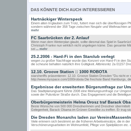
DAS KÖNNTE DICH AUCH INTERESSIEREN
Hartnäckiger Winterspeck
Einem alten Irrglauben zum Trotz, futtert man sich die überflüssigen
sondern während der 358 Tage zwischen Neujahr und Weihnachten an.
mehr
FC Saarbrücken der 2. Anlauf
Wenn man dem Wetterplan glaubt, sollte diesmal das Spiel in Saarbrüc
Christoph Franke nun wirklich nicht ungelegen käme. Das gesamte Mi
sei
... mehr
25.2.2006 - Hard-Fi in den Starclub verlegt
wegen zu großer Nachfrage wurde das Konzert von Hard-Fi in den Starcl
die scheune behalten natürlich ihre Gültigkeit. Altbriesnitz 2a 01157
12.10. Groove Station :: 1000 ROBOTA
starsheriffs präsentieren: 12.10. Groove Station Dresden "Du nicht er
http://www.myspace.com/1000robota Die frechste Band Hamburgs, d
Ergebnisse der erweiterten Bürgerumfrage zur Um
Das Stadtplanungsamt führte 2008 eine Meinungsumfrage zur Umgestalt
sowie der Pulsnitzer Straße durch. Das Engagement und die Beteiligun
Oberbürgermeisterin Helma Orosz traf Barack Ob
Beste Wünsche von 500 000 Dresdnerinnen und Dresdner übermittelt 
Gelegenheit, Barack Obama im Grünen Gewölbe zu treffen. Er trug sic
Die Dresden Monarchs laden zur VereinsMassenIni
Viele erinnern sich bestimmt an die früheren Arbeitseinsätze, die in de
Verschönerungsarbeiten im Wohnumfeld, Pflege von Spielplätzen etc. d