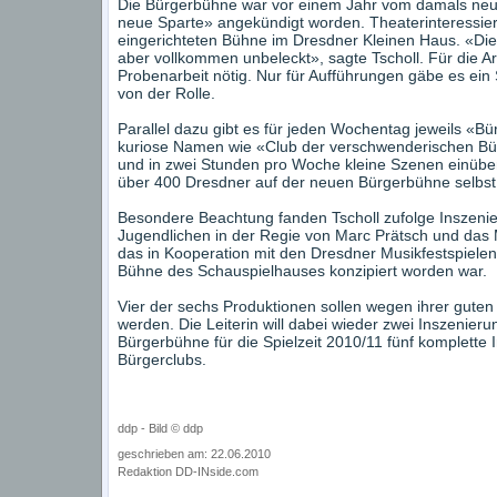
Die Bürgerbühne war vor einem Jahr vom damals neuen
neue Sparte» angekündigt worden. Theaterinteressiert
eingerichteten Bühne im Dresdner Kleinen Haus. «Die
aber vollkommen unbeleckt», sagte Tscholl. Für die Arbe
Probenarbeit nötig. Nur für Aufführungen gäbe es ein 
von der Rolle.
Parallel dazu gibt es für jeden Wochentag jeweils «Bürg
kuriose Namen wie «Club der verschwenderischen Bür
und in zwei Stunden pro Woche kleine Szenen einübe
über 400 Dresdner auf der neuen Bürgerbühne selbst 
Besondere Beachtung fanden Tscholl zufolge Inszeni
Jugendlichen in der Regie von Marc Prätsch und das 
das in Kooperation mit den Dresdner Musikfestspielen
Bühne des Schauspielhauses konzipiert worden war.
Vier der sechs Produktionen sollen wegen ihrer guten
werden. Die Leiterin will dabei wieder zwei Inszenie
Bürgerbühne für die Spielzeit 2010/11 fünf komplette
Bürgerclubs.
ddp - Bild © ddp
geschrieben am: 22.06.2010
Redaktion DD-INside.com