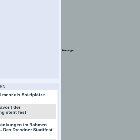
Anzeige
EN
 mehr als Spielplätze
avorit der
ng steht fest
hränkungen im Rahmen
– Das Dresdner Stadtfest“