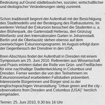
Bedeutung auf Grund städtebaulicher, sozialer, wirtschaftlicher
und ökologischer Veränderungen stetig zunimmt.
Schon traditionell beginnt der Aufenthalt mit der Besichtigung
des Stadtmodells und der Besteigung des Rathausturms. Im
weiteren Verlauf der Exkursion besuchen die Studenten u. a.
den Blüherpark, die Gartenstadt Hellerau, den Grünzug
Weißeritz und den Internationalen Garten in Johannstadt.
Berlin und die Oberlausitz stehen ebenso auf dem
zweiwöchigen Exkursionsprogramm. Im August erfolgt dann
der Gegenbesuch der Dresdner in den USA.
Ihren Abschluss findet der Aufenthalt in Dresden mit einem
Symposium am 25. Juni 2010. Referenten aus Wissenschaft
und Praxis erörtern dabei die Rolle von Grün- und Freiflächen
für eine nachhaltige Stadtentwicklung in Columbus und
Dresden. Ferner werden die von den Teilnehmern im
Exkursionsverlauf erarbeiteten Fallstudien präsentiert.
Interessierte Bürgerinnen und Bürger sind zu der
englischsprachigen Veranstaltung "Urban green and the city -
observations from Dresden and Columbus (USA)" herzlich
eingeladen.
Termin: 25. Juni 2010, 9.30 bis 16 Uhr